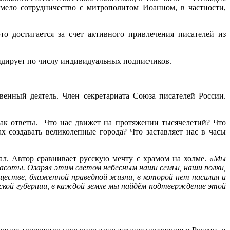
мело сотрудничество с митрополитом Иоанном, в частности,
 достигается за счет активного привлечения писателей из
идирует по числу индивидуальных подписчиков.
венный деятель. Член секретариата Союза писателей России.
 как ответы. Что нас движет на протяжении тысячелетий? Что
х создавать великолепные города? Что заставляет нас в часы
ал. Автор сравнивает русскую мечту с храмом на холме.
«Мы
красоты. Озарял этим светом небесным наши семьи, наши полки,
ществе, блаженной праведной жизни, в которой нет насилия и
сской губернии, в каждой земле мы найдём подтверждение этой