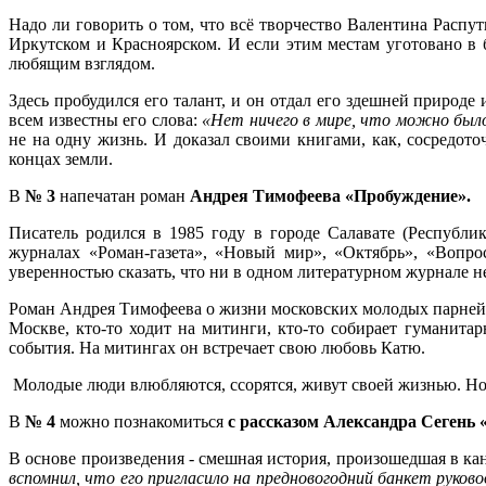
Надо ли говорить о том, что всё творчество Валентина Распу
Иркутском и Красноярском. И если этим местам уготовано в 
любящим взглядом.
Здесь пробудился его талант, и он отдал его здешней природ
всем известны его слова:
«Нет ничего в мире, что можно было
не на одну жизнь. И доказал своими книгами, как, сосредо
концах земли.
В
№ 3
напечатан роман
Андрея Тимофеева «Пробуждение».
Писатель родился в 1985 году в городе Салавате (Республи
журналах «Роман-газета», «Новый мир», «Октябрь», «Вопр
уверенностью сказать, что ни в одном литературном журнале н
Роман Андрея Тимофеева о жизни московских молодых парней и 
Москве, кто-то ходит на митинги, кто-то собирает гуманита
события. На митингах он встречает свою любовь Катю.
Молодые люди влюбляются, ссорятся, живут своей жизнью. Но ж
В
№ 4
можно познакомиться
с рассказом Александра Сегень «И
В основе произведения - смешная история, произошедшая в к
вспомнил, что его пригласило на предновогодний банкет руков