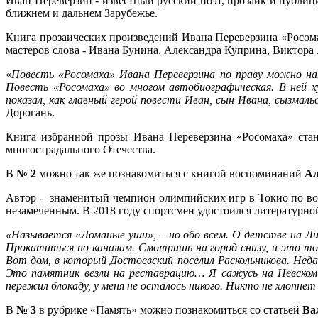
Иван Переверзин - известный русский поэт, прозаик и публиц
ближнем и дальнем Зарубежье.
Книга прозаических произведений Ивана Переверзина «Росома
мастеров слова - Ивана Бунина, Александра Куприна, Виктора 
«
Повесть «Росомаха» Ивана Переверзина по праву можно наз
Повесть «Росомаха» во многом автобиографическая. В ней 
показал, как главный герой повести Иван, сын Ивана, сызмал
Дорогань.
Книга избранной прозы Ивана Переверзина «Росомаха» стан
многострадального Отечества.
В
№ 2
можно так же познакомиться с книгой воспоминаний
Ал
Автор - знаменитый чемпион олимпийских игр в Токио по вол
незамеченным. В 2018 году спортсмен удостоился литературно
«Называется «Ломаные уши», – но обо всем. О детстве на Лиг
Прокатиться по каналам. Смотришь на город снизу, и это точ
Вот дом, в который Достоевский поселил Раскольникова. Неда
Это памятник везли на реставрацию… Я сажусь на Невском 
пережил блокаду, у меня не осталось никого. Никто не хлопнет
В
№ 3
в рубрике «Память»
можно познакомиться со статьей
Вал