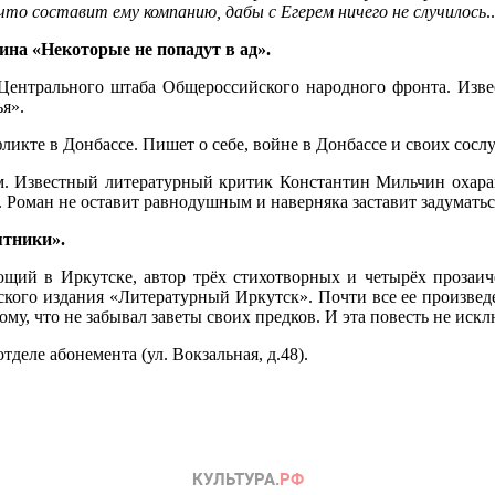
 что составит ему компанию, дабы с Егерем ничего не случилось
.
ина «Некоторые не попадут в ад».
н Центрального штаба Общероссийского народного фронта. Изве
я».
ликте в Донбассе. Пишет о себе, войне в Донбассе и своих сосл
. Известный литературный критик Константин Мильчин охаракт
. Роман не оставит равнодушным и наверняка заставит задуматьс
тники».
щий в Иркутске, автор трёх стихотворных и четырёх прозаиче
кого издания «Литературный Иркутск». Почти все ее произведен
му, что не забывал заветы своих предков. И эта повесть не искл
еле абонемента (ул. Вокзальная, д.48).