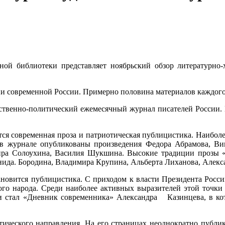
ной библиотеки представляет ноябрьский обзор литературно-
и современной России. Примерно половина материалов каждого 
твенно-политический ежемесячный журнал писателей России. И
ся современная проза и патриотическая публицистика. Наиболе
в в журнале опубликованы произведения Федора Абрамова, Вик
мира Солоухина, Василия Шукшина. Высокие традиции прозы 
да. Бородина, Владимира Крупина, Альберта Лиханова, Алекса
новится публицистика. С приходом к власти Президента России
ого народа. Среди наиболее активных выразителей этой точки
 стал «Дневник современника» Александра Казинцева, в кото
ического направления. На его страницах неоднократно публи