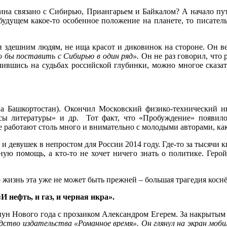
тина связано с Сибирью, Приангарьем и Байкалом? А начало пу
будущем какое-то особенное положение на планете, то писател
е и здешним людям, не ища красот и диковинок на стороне. Он в
 бы поставить с Сибирью в один ряд».
Он не раз говорил, что 
точившись на судьбах российской глубинки, можно многое сказ
ка Башкортостан). Окончил Московский физико-технический и
осы литературы» и др. Тот факт, что «Пробуждение» появил
е работают столь много и внимательно с молодыми авторами, как
девушек в непростом для России 2014 году. Где-то за тысячи к
рную помощь, а кто-то не хочет ничего знать о политике. Геро
изнь эта уже не может быть прежней – большая трагедия коснётс
 нефть, и газ, и черная икра».
анун Нового года с прозаиком Александром Егерем. За накрыты
одство издательства «Романное время». Он глянул на экран мобил