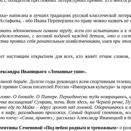
ист, обладатель престижных литературных премий. Его многогр
ха» написана в лучших традициях русской классической литер
Астафьева, - ибо Ивана Переверзина по праву можно назвать не 
вать вдохновенным гимном труду, всем его испытаниям и в т
художественно, с весомой подачей каждой детали, что и сост
ьства проявил себя рачительным хозяйственником, имея при эт
ет настоящим открытием для всех, кто живёт отчим словом, д
ександра
Иваницкого «Ломанные уши».
ьной борьбе. Долгие годы руководил всем спортивным телевид
й премии Союза писателей России «Имперская культура» за про
овке. О блокаде. О Питере. Периодически туда возвращаюсь, и 
ка восхищения! Сумраки, тени. Вот здесь, на Черной речке, Пу
вно еду по Мойке – вдруг грохот над головой. Оборачиваюсь и
в кафе, разглядываю прохожих. Самый дорогой спектакль, все
 по плечу: «Саша, привет»,-
рассказал Александр Иваницкий в 
ентины Семеновой «Под небом родным и тревожным
» о ро