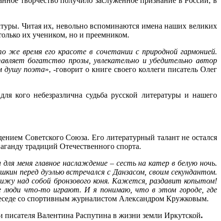
анное творчество получило заслуженное признание в России, в
атуры. Читая их, невольно вспоминаются имена наших великих
только их учеником, но и преемником.
о же время его красоте в сочетании с природной гармонией.
авляет богатство прозы, увлекательно и убедительно автор
ом душу поэта
», -говорит о книге своего коллеги писатель Олег
ля кого небезразлична судьба русской литературы и нашего
ением Советского Союза. Его литературный талант не остался
паганду традиций Отечественного спорта.
для меня главное наслаждение – сесть на катер в белую ночь.
шкин перед дуэлью встречался с Данзасом, своим секундантом.
 вижу над собой бронзового коня. Кажется, раздавит копытом!
 люди что-то играют. И я понимаю, что в этом городе, где
беседе со спортивным журналистом Александром Кружковым.
ли писателя Валентина Распутина в жизни земли Иркутской
.