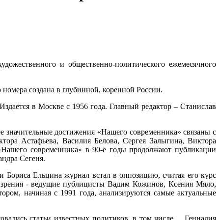
художественного и общественно-политического ежемесячного
номера создана в глубинной, коренной России.
здается в Москве с 1956 года. Главный редактор – Станислав
е значительные достижения «Нашего современника» связаны с
тора Астафьева, Василия Белова, Сергея Залыгина, Виктора
«Нашего современника» в 90-е годы продолжают публикации
ндра Сегеня.
 Бориса Ельцина журнал встал в оппозицию, считая его курс
 зрения - ведущие публицисты Вадим Кожинов, Ксения Мяло,
ром, начиная с 1991 года, анализируются самые актуальные
ковались статьи известных политиков, в том числе Геннадия