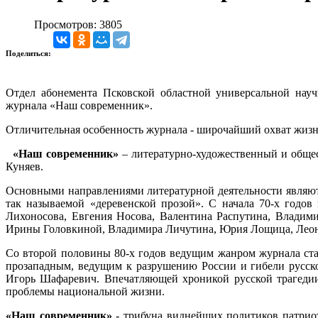
Просмотров: 3805
Поделиться:
Отдел абонемента Псковской областной универсальной науч
журнала «Наш современник».
Отличительная особенность журнала - широчайший охват жизн
«Наш современник»
– литературно-художественный и общес
Куняев.
Основными направлениями литературной деятельности являют
так называемой «деревенской прозой». С начала 70-х годо
Лихоносова, Евгения Носова, Валентина Распутина, Влади
Ирины Головкиной, Владимира Личутина, Юрия Лощица, Леони
Со второй половины 80-х годов ведущим жанром журнала ста
прозападным, ведущим к разрушению России и гибели русск
Игорь Шафаревич. Впечатляющей хроникой русской трагедии
проблемы национальной жизни.
«Наш современник»
- трибуна виднейших политиков патриот