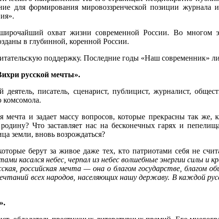
ние для формирования мировоззренческой позиции журнала и
ия».
широчайший охват жизни современной России. Во многом это
зданы в глубинной, коренной России.
читательскую поддержку. Последние годы «Наш современник» л
«Вихри русской мечты».
 деятель, писатель, сценарист, публицист, журналист, общест
о комсомола.
кая мечта и задает массу вопросов, которые прекрасны так же,
 родину? Что заставляет нас на бесконечных гарях и пепелища
ица земли, вновь возрождаться?
торые берут за живое даже тех, кто патриотами себя не счит
ами касался небес, черпал из небес волшебные энергии силы и 
ская, российская мечта — она о благом государстве, благом об
мечтаний всех народов, населяющих нашу державу. В каждой ру
».