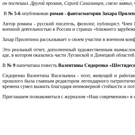
он поспешил. Другой прозаик, Сергей Сахалинцев, смело заявил,
В
№ 5-6
опубликован
роман - фантасмагория Захара Прилеп
Автор романа - русский писатель, филолог, публицист. Чле
военной деятельностью в России и странах «ближнего зарубежь
Захар Прилепина рассказывает о своем участии в военном конф
Это реальный отчет, дополненный художественным вымыслом
аде, в котором оказались части Луганской и Донецкой областей
В
№ 9
напечатана повесть
Валентины Сидоренко «Шестидеся
Сидоренко Валентина Васильевна - поэт, живущий и работаю
прошлого была главным редактором легендарного патриотичес
времена сумел выжить благодаря неимоверной стойкости и пото
Приглашаем познакомиться с журналом «Наш современник» в отд