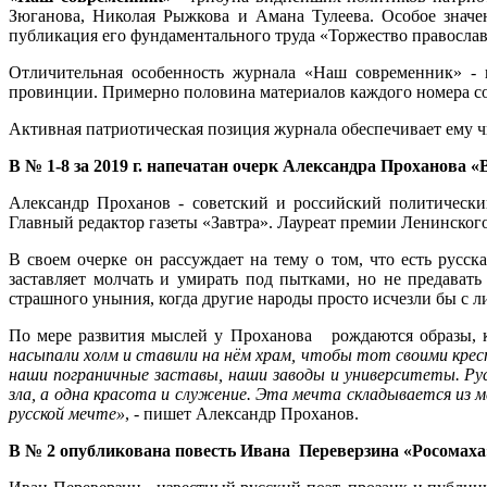
Зюганова, Николая Рыжкова и Амана Тулеева. Особое значе
публикация его фундаментального труда «Торжество православ
Отличительная особенность журнала «Наш современник» - 
провинции. Примерно половина материалов каждого номера со
Активная патриотическая позиция журнала обеспечивает ему 
В № 1-8 за 2019 г. напечатан очерк Александра Проханова 
Александр Проханов - советский и российский политический
Главный редактор газеты «Завтра». Лауреат премии Ленинског
В своем очерке он рассуждает на тему о том, что есть русс
заставляет молчать и умирать под пытками, но не предавать
страшного уныния, когда другие народы просто исчезли бы с л
По мере развития мыслей у Проханова рождаются образы, ко
насыпали холм и ставили на нём храм, чтобы тот своими крест
наши пограничные заставы, наши заводы и университеты. Рус
зла, а одна красота и служение. Эта мечта складывается из 
русской мечте»
, - пишет Александр Проханов.
В № 2 опубликована повесть Ивана Переверзина «Росомаха