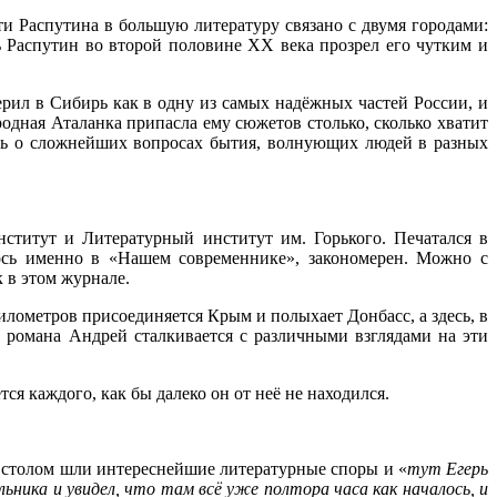
ти Распутина в большую литературу связано с двумя городами:
ь Распутин во второй половине XX века прозрел его чутким и
ерил в Сибирь как в одну из самых надёжных частей России, и
родная Аталанка припасла ему сюжетов столько, сколько хватит
ать о сложнейших вопросах бытия, волнующих людей в разных
нститут и Литературный институт им. Горького. Печатался в
ось именно в «Нашем современнике», закономерен. Можно с
 в этом журнале.
илометров присоединяется Крым и полыхает Донбасс, а здесь, в
й романа Андрей сталкивается с различными взглядами на эти
я каждого, как бы далеко он от неё не находился.
м столом шли интереснейшие литературные споры и «
тут Егерь
ьника и увидел, что там всё уже полтора часа как началось, и