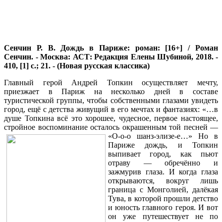
Сенчин Р. В. Дождь в Париже: роман: [16+] / Роман
Сенчин. - Москва: АСТ: Редакция Елены Шубиной, 2018. -
410, [1] с.; 21. - (Новая русская классика)
Главный герой Андрей Топкин осуществляет мечту,
приезжает в Париж на несколько дней в составе
туристической группы, чтобы собственными глазами увидеть
город, ещё с детства живущий в его мечтах и фантазиях: «…в
душе Топкина всё это хорошее, чудесное, первое настоящее,
стройное воспоминание осталось окрашенным той песней —
«О-
о-о шанз-элизе-е…» Но в
Париже дождь, и Топкин
выпивает город, как пьют
отраву — обречённо и
зажмурив глаза. И когда глаза
открываются, вокруг лишь
граница с Монголией, далёкая
Тува, в которой прошли детство
и юность главного героя. И вот
он уже путешествует не по