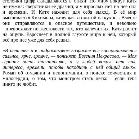
столбики цифр складываются в стихи. Но миру вокруг Катя
не нужна: сверстники её дразнят, а у взрослых нет на нее сил
и времени. И Катя находит для себя выход. В её мир
вмешивается Кикимора, живущая за плитой на кухне... Вместе
они отправляются в опасное путешествие, и невольно
превосходят по жестокости тех, кто
калечил их. Катя растет
на ощупь. Взрослеет в полной глухоте мира к ней, который
всё про нее уже для себя решил.
«В детстве и в подростковом возрасте все воспринимается
сильнее, ярче, громче, — поясняет Евгения Некрасова. — Моя
героиня очень талантлива, а у людей вокруг нет сил,
интереса, времени, чтобы находить с ней общий язык»
.
Роман об отчаянии и непонимании, о поиске сочувствия и
милосердии, о том, что монстром стать легко – если тебя
никто не любит.