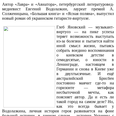
Автор «Лавра» и «Авиатора», петербургский литературовед-
медиевист Евгений Водолазкин, лауреат премий А.
Солженицына, «Большая книга» и «Ясная поляна», выпустил
новый роман об украинском гитаристе-виртуозе.
Глеб Яновский — музыкант-
виртуоз — на пике успеха
теряет возможность выступать
из-за болезни и пытается найти
иной смысл жизни, пытаясь
собрать воедино воспоминания
о киевском детстве в
семидесятые, о юности в
Ленинграде, настоящем в
Германии и снова в Киеве уже
в двухтысячные. И ещё
австралийский Брисбен
постоянно маячит где-то на
горизонте — метафора
несбыточной мечты, как
поясняет автор. Да и есть ли
такой город на самом деле? Но,
как это всегда бывает у
Водолазкина, личная история героя развивается на фоне
большой истории, в данном случае – истории Украины с