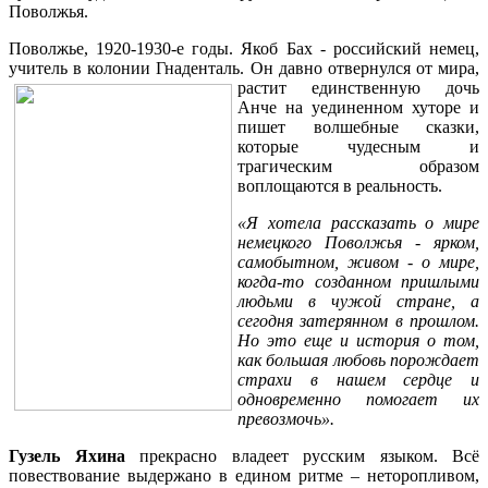
Поволжья.
Поволжье, 1920-1930-е годы. Якоб Бах - российский немец,
учитель в колонии Гнаденталь. Он давно отвернулся от мира,
растит
единственную дочь
Анче на уединенном хуторе и
пишет волшебные сказки,
которые чудесным и
трагическим образом
воплощаются в реальность.
«Я хотела рассказать о мире
немецкого Поволжья - ярком,
самобытном, живом - о мире,
когда-то созданном пришлыми
людьми в чужой стране, а
сегодня затерянном в прошлом.
Но это еще и история о том,
как большая любовь порождает
страхи в нашем сердце и
одновременно помогает их
превозмочь».
Гузель Яхина
прекрасно владеет русским языком. Всё
повествование выдержано в едином ритме – неторопливом,