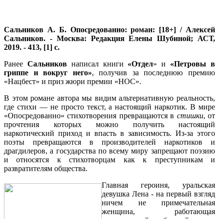
Сальников А. Б. Опосредованно: роман: [18+] / Алексей
Сальников. - Москва: Редакция Елены Шубиной; АСТ,
2019. - 413, [1] с.
Ранее
Сальников
написал книги
«Отдел
» и
«Петровы в
гриппе и вокруг него»
, получив за последнюю премию
«Нацбест» и приз жюри премии «НОС».
В этом романе автора мы видим альтернативную реальность,
где стихи — не просто текст, а настоящий наркотик. В мире
«Опосредованно» стихотворения превращаются в
стишки
, от
прочтения которых можно получить настоящий
наркотический приход и впасть в зависимость. Из-за этого
поэты превращаются в производителей наркотиков и
драгдилеров, а государства по всему миру запрещают поэзию
и относятся к стихотворцам как к преступникам и
развратителям общества.
Главная героиня, уральская
девушка Лена - на первый взгляд
ничем не примечательная
женщина, работающая