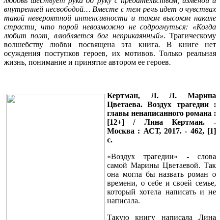
любовь шествует рука об руку с предательством, изменой и
внутренней несвободой… Вместе с тем речь идет о чувствах
такой невероятной интенсивности и таком высоком накале
страсти, что порой невозможно не содрогнуться: «Когда
любит поэт, влюбляется бог неприкаянный»
. Трагическому
волшебству любви посвящена эта книга. В книге нет
осуждения поступков героев, их мотивов. Только реальная
жизнь, понимание и принятие автором ее героев.
Кертман, Л. Л.
Марина
Цветаева. Воздух трагедии :
главы ненаписанного романа :
[12+] / Лина Кертман. -
Москва : АСТ, 2017. - 462, [1]
с.
«Воздух трагедии» - слова
самой Марины Цветаевой. Так
она могла бы назвать роман о
времени, о себе и своей семье,
который хотела написать и не
написала.
Такую книгу написала Лина