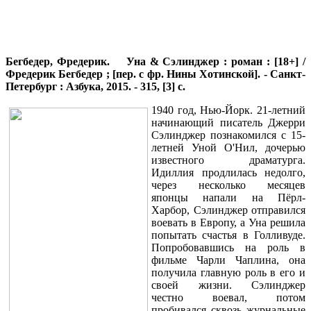
Бегбедер, Фредерик.
Уна & Сэлинджер : роман : [18+] /
Фредерик Бегбедер ; [пер. с фр. Нины Хотинской]. - Санкт-
Петербург : Азбука, 2015. - 315, [3] с.
1940 год, Нью-Йорк. 21-летний
начинающий писатель Джерри
Сэлинджер познакомился с 15-
летней Уной О'Нил, дочерью
известного драматурга.
Идиллия продлилась недолго,
через несколько месяцев
японцы напали на Пёрл-
Харбор, Сэлинджер отправился
воевать в Европу, а Уна решила
попытать счастья в Голливуде.
Попробовавшись на роль в
фильме Чарли Чаплина, она
получила главную роль в его и
своей жизни. Сэлинджер
честно воевал, потом
пробивался сквозь журнальные