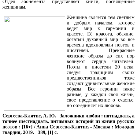
Отдел абонемента представляет книги, посвященные
женщинам.
Женщина является тем светлым
и добрым началом, которое
ведет мир к гармонии и
красоте. Её красота, обаяние,
богатый духовный мир во все
времена вдохновляли поэтов и
писателей. Прекрасные
женские образы до сих пор
волнуют сердца читателей.
Поэты и писатели 20 века,
следуя традициям своих
предшественников, тоже
создают удивительные женские
образы. Все героини такие
разные, у каждой своя жизнь,
свое представление о счастье,
но объединяет их любовь.
Сергеева-Клятис, А. Ю.
Заложники любви : пятнадцать, а
точнее шестнадцать, интимных историй из жизни русских
поэтов : [16+] / Анна Сергеева-Клятис. - Москва : Молодая
гвардия, 2019. - 389, [1] с.