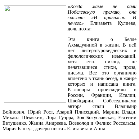
«Когда маме не дали
Нобелевскую премию, она
сказала: «И правильно. И
нечего»
Елизавета Кулиева,
дочь поэта:
Эта книга о Белле
Ахмадулиной в жизни. В ней
нет литературоведческих и
филологических изысканий,
хотя есть никогда не
печатавшиеся стихи, проза,
письма. Все это органично
вплетено в ткань бесед, в жанре
которых и написана книга.
Разговоры происходили в
России, Франции, Италии,
Швейцарии. Собеседниками
автора стали Владимир
Войнович, Юрий Рост, Азарий Плисецкий, Марина Влади,
Михаил Шемякин, Лора Гуэрра, Зоя Богуславская, Евгений
Евтушенко, Жанна Андреева, Всеволод и Феликс Россельсы,
Мария Банкул, дочери поэта - Елизавета и Анна.