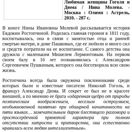
Любимая женщина Гоголя и
Дюма / Нина Молева. -
Москва : Олимп : Астрель,
2010. - 287 с.
В книге Нины Ивановны Молевой рассказывается история
Евдокии Ростопчиной. Родилась главная героиня в 1811 году,
воспитывалась, она в связи с занятостью отца и ранней
смертью матери, в доме Пашковых, где ее любили и много сил
и средств потратили на ее воспитание. С самого детства она
дружила с маленьким Мишелем Лермонтовым. На первом
своем балу в 16 лет познакомилась с Александром
Сергеевичем Пушкиным, которого она боготворила всю свою
жизнь.
Ростопчина всегда была окружена поклонниками среди
которых были и известные писатели Николай Гоголь, и
француз Александр Дюма. И секрет ее был не в красоте
внешней, а по мнению ее брата
«одаренная щедро от природы
поэтическим воображением, веселым остроумием,
необыкновенной памятью при обширной начитанности на
пяти языках… замечательным даром блестящего разговора и
простосердечной прямотой характера при полном
отсутствии хитрости и притворства, она естественно
нравилась всем людям интеллигентным».