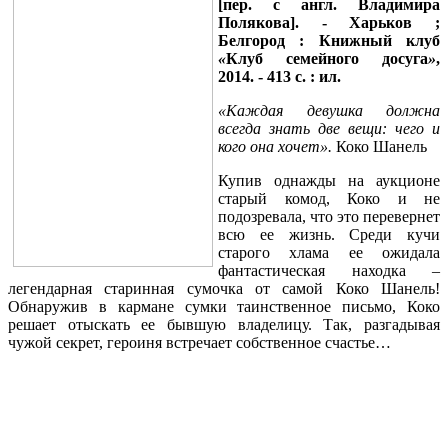
[пер. с англ. Владимира
Полякова]. - Харьков ;
Белгород : Книжный клуб
«
Клуб семейного досуга
»
,
2014. - 413 с. : ил.
«Каждая девушка должна
всегда знать две вещи: чего и
кого она хочет».
Коко Шанель
Купив однажды на аукционе
старый комод, Коко и не
подозревала, что это перевернет
всю ее жизнь. Среди кучи
старого хлама ее ожидала
фантастическая находка –
легендарная старинная сумочка от самой Коко Шанель!
Обнаружив в кармане сумки таинственное письмо, Коко
решает отыскать ее бывшую владелицу. Так, разгадывая
чужой секрет, героиня встречает собственное счастье…