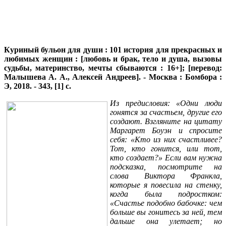
Куриный бульон для души
: 101 история для прекрасных и
любимых женщин : [любовь и брак, тело и душа, вызовы
судьбы, материнство, мечты сбываются : 16+]; [перевод:
Малышева А. А., Алексей Андреев]. - Москва : Бомбора :
Э, 2018. - 343, [1] с.
Из предисловия: «Одни люди
гонятся за счастьем, другие его
создают.
Взгляните на цитату
Маргарет Боуэн и спросите
себя: «Кто из них счастливее?
Тот, кто гонится, или тот,
кто создает?» Если вам нужна
подсказка, посмотрите на
слова Виктора Франкла,
которые я повесила на стенку,
когда была подростком:
«Счастье подобно бабочке: чем
больше вы гонитесь за ней, тем
дальше она улетает; но