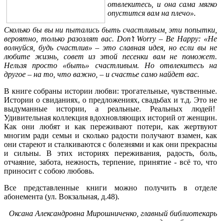
отвлекитесь, и она сама мягко
опустится вам на плечо».
Сколько бы вы ни пытались быть счастливым, эти попытки,
вероятно, только разозлят вас. Don’t Worry – Be Happy: «Не
волнуйся, будь счастлив» – это славная идея, но если вы не
любите жизнь, совет из этой песенки вам не поможет.
Нельзя просто «быть» счастливым. Но отвлекитесь на
другое – на то, что важно, – и счастье само найдет вас.
В книге собраны истории любви: трогательные, чувственные.
Истории о свиданиях, о предложениях, свадьбах и т.д. Это не
выдуманные истории, а реальные. Реальных людей!
Удивительная коллекция вдохновляющих историй от женщин.
Как они любят и как переживают потери, как жертвуют
многим ради семьи и сколько радости получают взамен, как
они стареют и сталкиваются с болезнями и как они прекрасны
и сильны. В этих историях переживания, радость, боль,
отчаяние, забота, нежность, терпение, принятие - всё то, что
приносит с собою любовь.
Все представленные книги можно получить в отделе
абонемента (ул. Вокзальная, д.48).
Оксана Александровна Мирошниченко, главный библиотекарь