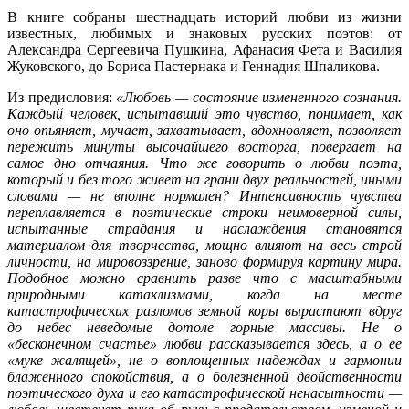
В книге собраны шестнадцать историй любви из жизни
известных, любимых и знаковых русских поэтов: от
Александра Сергеевича Пушкина, Афанасия Фета и Василия
Жуковского, до Бориса Пастернака и Геннадия Шпаликова.
Из предисловия:
«Любовь — состояние измененного сознания.
Каждый человек, испытавший это чувство, понимает, как
оно опьяняет, мучает, захватывает, вдохновляет, позволяет
пережить минуты высочайшего восторга, повергает на
самое дно отчаяния. Что же говорить о любви поэта,
который и без того живет на грани двух реальностей, иными
словами — не вполне нормален? Интенсивность чувства
переплавляется в поэтические строки неимоверной силы,
испытанные страдания и наслаждения становятся
материалом для творчества, мощно влияют на весь строй
личности, на мировоззрение, заново формируя картину мира.
Подобное можно сравнить разве что с масштабными
природными катаклизмами, когда на месте
катастрофических разломов земной коры вырастают вдруг
до небес неведомые дотоле горные массивы. Не о
«бесконечном счастье» любви рассказывается здесь, а о ее
«муке жалящей», не о воплощенных надеждах и гармонии
блаженного спокойствия, а о болезненной двойственности
поэтического духа и его катастрофической ненасытности —