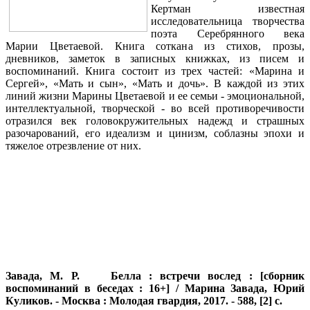
Кертман известная
исследовательница творчества
поэта Серебрянного века
Марии Цветаевой. Книга соткана из стихов, прозы,
дневников, заметок в записных книжках, из писем и
воспоминаний. Книга состоит из трех частей: «Марина и
Сергей», «Мать и сын», «Мать и дочь». В каждой из этих
линий жизни Марины Цветаевой и ее семьи - эмоциональной,
интеллектуальной, творческой - во всей противоречивости
отразился век головокружительных надежд и страшных
разочарований, его идеализм и цинизм, соблазны эпохи и
тяжелое отрезвление от них.
Завада, М. Р.
Белла : встречи вослед : [сборник
воспоминаний в беседах : 16+] / Марина Завада, Юрий
Куликов. - Москва : Молодая гвардия, 2017. - 588, [2] с.