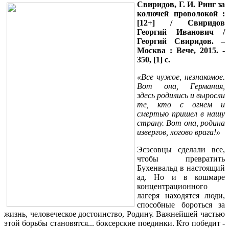
Свиридов, Г. И. Ринг за
колючей проволокой :
[12+] / Свиридов
Георгий Иванович /
Георгий Свиридов. –
Москва : Вече, 2015. -
350, [1] с.
«Все чужое, незнакомое.
Вот она, Германия,
здесь родились и выросли
те, кто с огнем и
смертью пришел в нашу
страну. Вот она, родина
извергов, логово врага!»
Эсэсовцы сделали все,
чтобы превратить
Бухенвальд в настоящий
ад. Но и в кошмаре
концентрационного
лагеря находятся люди,
способные бороться за
жизнь, человеческое достоинство, Родину. Важнейшей частью
этой борьбы становятся... боксерские поединки. Кто победит -