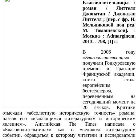
Благоволительницы :
роман / Литтелл
Джонатан / Джонатан
Литтелл ; [пер. с фр. И.
Мельниковой под ред.
М. Томашевской]. -
Москва :
Admarginem
,
2013. - 798, [1] с.
В 2006 году
«
Благоволительницы»
получили Гонкуровскую
премию и Гран-при
Французской академии,
книга стала
европейским
бестселлером,
переведенным на
сегодняшний момент на
20 языков. Критики
отмечали «абсолютную историческую точность» романа,
назвав его «выдающимся литературным и историческим
явлением». Английская The Times написала о
«Благоволительницах» как о «великом литературном
событии, обращаться к которому читатели и исследователи