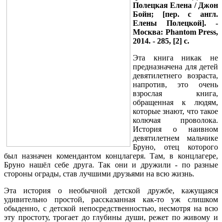
Полецкая Елена / Джон
Бойн; [пер. с англ.
Елены Полецкой]. -
Москва:
Phantom
Press
,
2014. - 285, [2] с.
Эта книга никак не
предназначена для детей
девятилетнего возраста,
напротив, это очень
взрослая книга,
обращенная к людям,
которые знают, что такое
колючая проволока.
История о наивном
девятилетнем мальчике
Бруно, отец которого
был назначен комендантом концлагеря. Там, в концлагере,
Бруно нашёл себе друга. Так они и дружили - по разные
стороны ограды, став лучшими друзьями на всю жизнь.
Эта история о необычной детской дружбе, кажущаяся
удивительно простой, рассказанная как-то уж слишком
обыденно, с детской непосредственностью, несмотря на всю
эту простоту, трогает до глубины души, режет по живому и