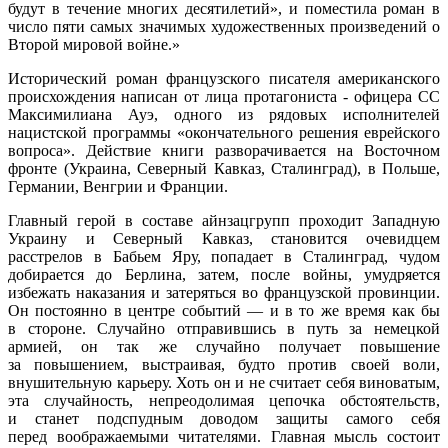
будут в течение многих десятилетий», и поместила роман в
число пяти самых значимых художественных произведений о
Второй мировой войне.»
Исторический роман французского писателя американского
происхождения написан от лица протагониста - офицера СС
Максимилиана Ауэ, одного из рядовых исполнителей
нацистской программы «окончательного решения еврейского
вопроса». Действие книги разворачивается на Восточном
фронте (Украина, Северный Кавказ, Сталинград), в Польше,
Германии, Венгрии и Франции.
Главный герой в составе айнзацгрупп проходит Западную
Украину и Северный Кавказ, становится очевидцем
расстрелов в Бабьем Яру, попадает в Сталинград, чудом
добирается до Берлина, затем, после войны, умудряется
избежать наказания и затеряться во французской провинции.
Он постоянно в центре событий — и в то же время как бы
в стороне. Случайно отправившись в путь за немецкой
армией, он так же случайно получает повышение
за повышением, выстраивая, будто против своей воли,
внушительную карьеру. Хоть он и не считает себя виноватым,
эта случайность, непреодолимая цепочка обстоятельств,
и станет подспудным доводом защиты самого себя
перед воображаемыми читателями. Главная мысль состоит