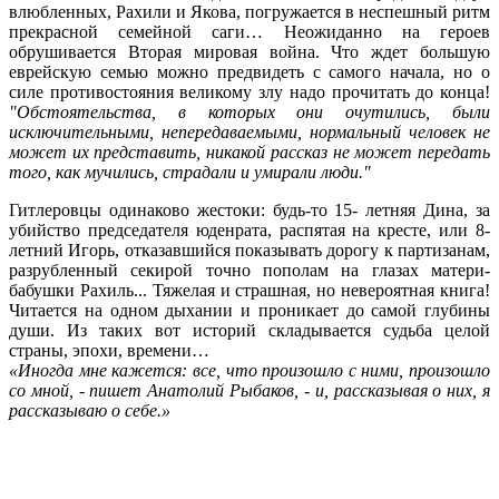
влюбленных, Рахили и Якова, погружается в неспешный ритм
прекрасной семейной саги… Неожиданно на героев
обрушивается Вторая мировая война. Что ждет большую
еврейскую семью можно предвидеть с самого начала, но о
силе противостояния великому злу надо прочитать до конца!
"Обстоятельства, в которых они очутились, были
исключительными, непередаваемыми, нормальный человек не
может их представить, никакой рассказ не может передать
того, как мучились, страдали и умирали люди."
Гитлеровцы одинаково жестоки: будь-то 15- летняя Дина, за
убийство председателя юденрата, распятая на кресте, или 8-
летний Игорь, отказавшийся показывать дорогу к партизанам,
разрубленный секирой точно пополам на глазах матери-
бабушки Рахиль... Тяжелая и страшная, но невероятная книга!
Читается на одном дыхании и проникает до самой глубины
души. Из таких вот историй складывается судьба целой
страны, эпохи, времени…
«Иногда мне кажется: все, что произошло с ними, произошло
со мной, - пишет Анатолий Рыбаков, - и, рассказывая о них, я
рассказываю о себе.»