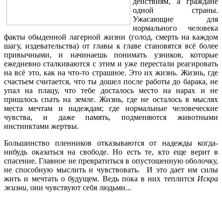
действиям, а граждане
одной страны.
Ужасающие для
нормального человека
факты обыденной лагерной жизни (голод, смерть на каждом
шагу, издевательства) от главы к главе становятся всё более
привычными, и начинаешь понимать узников, которые
ежедневно сталкиваются с этим и уже перестали реагировать
на всё это, как на что-то страшное. Это их жизнь. Жизнь, где
счастьем считается, что ты дошел после работы до барака, не
упал на плацу, что тебе досталось место на нарах и не
пришлось спать на земле. Жизнь, где не осталось в мыслях
места мечтам и надеждам; где нормальные человеческие
чувства, и даже память, подменяются животными
инстинктами жертвы.
Большинство пленников отказываются от надежды когда-
нибудь оказаться на свободе. Но есть те, кто еще верит в
спасение. Главное не превратиться в опустошенную оболочку,
не способную мыслить и чувствовать. И это дает им силы
жить и мечтать о будущем. Ведь пока в них теплится
Искра
жизни
, они чувствуют себя людьми...