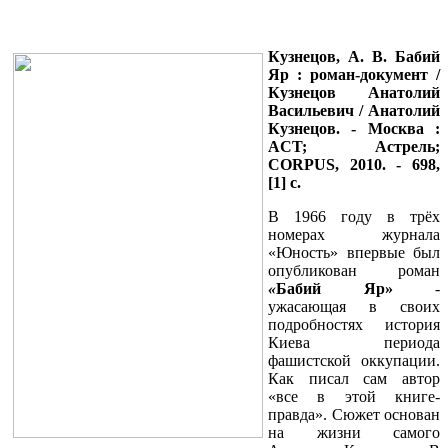
Кузнецов, А. В. Бабий
Яр : роман-документ /
Кузнецов Анатолий
Васильевич / Анатолий
Кузнецов. - Москва :
ACT
; Астрель;
CORPUS
, 2010. - 698,
[1] с.
В 1966 году в трёх
номерах журнала
«Юность» впервые был
опубликован роман
«
Бабий Яр»
-
ужасающая в своих
подробностях история
Киева периода
фашистской оккупации.
Как писал сам автор
«все в этой книге-
правда». Сюжет основан
на жизни самого