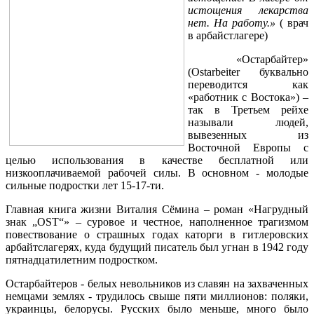
истощения лекарства
нет. На работу.»
( врач
в арбайстлагере)
«Остарбайтер»
(Ostarbeiter буквально
переводится как
«работник с Востока») –
так в Третьем рейхе
называли людей,
вывезенных из
Восточной Европы с
целью использования в качестве бесплатной или
низкооплачиваемой рабочей силы. В основном - молодые
сильные подростки лет 15-17-ти.
Главная книга жизни Виталия Сёмина – роман «Нагрудный
знак „OST“» – суровое и честное, наполненное трагизмом
повествование о страшных годах каторги в гитлеровских
арбайтслагерях, куда будущий писатель был угнан в 1942 году
пятнадцатилетним подростком.
Остарбайтеров - белых невольников из славян на захваченных
немцами землях - трудилось свыше пяти миллионов: поляки,
украинцы, белорусы. Русских было меньше, много было