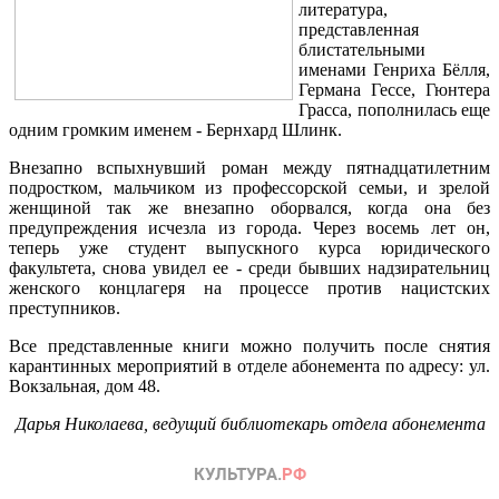
литература,
представленная
блистательными
именами Генриха Бёлля,
Германа Гессе, Гюнтера
Грасса, пополнилась еще
одним громким именем - Бернхард Шлинк.
Внезапно вспыхнувший роман между пятнадцатилетним
подростком, мальчиком из профессорской семьи, и зрелой
женщиной так же внезапно оборвался, когда она без
предупреждения исчезла из города. Через восемь лет он,
теперь уже студент выпускного курса юридического
факультета, снова увидел ее - среди бывших надзирательниц
женского концлагеря на процессе против нацистских
преступников.
Все представленные книги можно получить после снятия
карантинных мероприятий в отделе абонемента по адресу: ул.
Вокзальная, дом 48.
Дарья
Николаева, в
едущий библиотекарь отдела абонемента