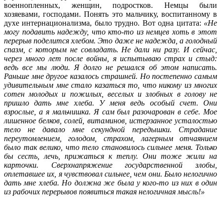
военнопленных, женщин, подростков. Немцы были
хозяевами, господами. Понять это мальчику, воспитанному в
духе интернационализма, было трудно. Вот одна цитата:
«Не
могу подавить надежду, что кто-то из немцев хоть в этот
перерыв поделится хлебом. Это даже не надежда, а голодный
спазм, с которым не совладать. Не дали ни разу. И сейчас,
через много лет после войны, я испытываю страх и стыд:
ведь все мы люди. Я долго не решался об этом написать.
Раньше мне другое казалось страшней. Но постепенно самым
удивительным мне стало казаться то, что никому из многих
сотен молодых и пожилых, веселых и злобных в голову не
пришло дать мне хлеба. У меня ведь особый счет. Они
взрослые, а я мальчишка. Я сам был разочарован в себе. Мое
лишенное белков, солей, витаминов, истерзанное усталостью
тело не давало мне секундной передышки. Страдание
переутомлением, голодом, страхом, лагерным отчаянием
было так велико, что тело становилось сильнее меня. Только
бы сесть, лечь, прижаться к теплу. Они тоже жили на
карточки. Сверхнапряжение государственной злобы,
оплетавшее их, я чувствовал сильнее, чем они. Было нелогично
дать мне хлеба. Но должна же была у кого-то из них в один
из рабочих перерывов появиться такая нелогичная мысль!»