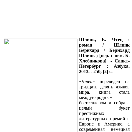
Шлинк, Б. Чтец :
роман / Шлинк
Бернхард / Бернхард
Шлинк ; [пер. с нем. Б.
Хлебникова]. - Санкт-
Петербург : Азбука,
2013. - 250, [2] с.
«
Чтец
» переведен на
тридцать девять языков
мира, книга стала
международным
бестселлером и
с
обрала
целый букет
престижных
литературных премий в
Европе и Америке, а
современная немецкая