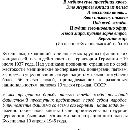
В медном гуле праведная кровь.
Это жертвы ожили из пепла
И восстали вновь…
Звон плывёт, плывёт
Над всей землёю,
И гудит взволнованно эфир:
Люди мира, будьте зорче втрое,
Берегите мир.
(Из песни «Бухенвальдский набат»)
Бухенвальд, входивший в число самых крупных фашистских
концлагерей, начал действовать на территории Германии с 19
июля 1937 года. Над узниками проводили страшные по своей
жестокости медицинские эксперименты, подвергали пыткам.
За время существования лагеря нацистами было погублено
более 56 тысяч людей, принадлежавших к различным
национальностям, включая 19 тысяч граждан СССР.
«
...мы прекратим борьбу только тогда, когда последний
фашистский преступник предстанет перед судом народов.
Уничтожение фашизма со всеми его корнями - наша задача»
–
именно такие слова клятвы были произнесены на траурной
церемонии бывшими узниками концентрационного лагеря
Бухенвальд 19 апреля 1945 года.