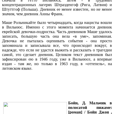
сначала в гетто Вильнюса, затем - в трудовых
концентрационных лагерях Штразденгоф (Рига, Латвия) и
Штуттгоф (Польша). Дневник ее менее известен, но не менее
значим, чем дневник Анны Франк.
Маше Рольникайте было четырнадцать, когда нацисты вошли
в Вильнюс. Именно с этого момента начинается дневник
еврейской девочки-подростка. Часть дневников Маше удалось
записать, большую часть она вела «в уме», запоминая.
Девочка не пыталась оценивать события - она просто
запоминала и записывала все, что происходит вокруг, в
надежде, что если не удастся выжить и рассказать о трагедии
самой, это сделает дневник. Целиком текст дневников был
зафиксирован ею в 1946 году, уже в Вильнюсе, а впервые
издан - там же, но только в 1963 году, в «оттепель», на
литовском языке.
Бойн, Д. Мальчик в
полосатой пижаме:
[роман] / Бойн Джон ,