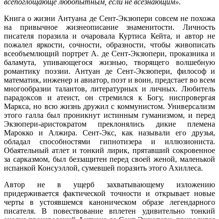
всепоглощающе любопытным, если не всезнающим».
Книга о жизни Антуана де Сент-Экзюпери совсем не похожа
на привычное жизнеописание знаменитости. Личность
писателя поразила и очаровала Куртиса Кейта, и автор не
пожалел яркости, сочности, образности, чтобы живописать
всеобъемлющий портрет А. де Сент-Экзюпери, проказника и
баламута, упивающегося жизнью, творящего волшебную
романтику поэзии. Антуан де Сент-Экзюпери, философ и
математик, инженер и авиатор, поэт и воин, предстает во всем
многообразии талантов, литературных и личных. Любитель
парадоксов и атеист, он стремился к Богу, ниспровергая
Маркса, но всю жизнь дружил с коммунистом. Универсализм
этого галла был проникнут истинным гуманизмом, и перед
Экзюпери-аристократом преклонялись дикие племена
Марокко и Алжира. Сент-Экс, как называли его друзья,
обладал способностями гипнотизера и иллюзиониста.
Обаятельный атлет и тонкий лирик, прятавший сокровенное
за сарказмом, был беззащитен перед своей женой, маленькой
испанкой Консуэллой, сумевшей поразить этого Ахиллеса.
Автор не в ущерб захватывающему изложению
придерживается фактической точности и открывает новые
черты в устоявшемся каноническом образе легендарного
писателя. В повествование вплетен удивительно тонкий