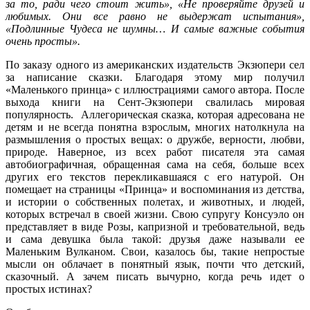
за то, ради чего стоит жить», «Не проверяйте друзей и
любимых. Они все равно не выдержат испытания»,
«Подлинные Чудеса не шумны… И самые важные события
очень просты».
По заказу одного из американских издательств Экзюпери сел
за написание сказки. Благодаря этому мир получил
«Маленького принца» с иллюстрациями самого автора. После
выхода книги на Сент-Экзюпери свалилась мировая
популярность. Аллегорическая сказка, которая адресована не
детям и не всегда понятна взрослым, многих натолкнула на
размышления о простых вещах: о дружбе, верности, любви,
природе. Наверное, из всех работ писателя эта самая
автобиографичная, обращенная сама на себя, больше всех
других его текстов перекликавшаяся с его натурой. Он
помещает на страницы «Принца» и воспоминания из детства,
и истории о собственных полетах, и животных, и людей,
которых встречал в своей жизни. Свою супругу Консуэло он
представляет в виде Розы, капризной и требовательной, ведь
и сама девушка была такой: друзья даже называли ее
Маленьким Вулканом. Свои, казалось бы, такие непростые
мысли он облачает в понятный язык, почти что детский,
сказочный. А зачем писать вычурно, когда речь идет о
простых истинах?