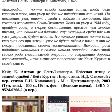
«Антуан Сент-Экзюпери и Консуэло, 1942».
«
Биография – почти всегда опасная затея, когда дело
касается того, кто умер не больше пятидесяти лет назад. Но
поколения, увы, тают, и люди с годами не молодеют. Мне
хочется вспомнить Сент-Экзюпери. Хотя он умер в 1944 году,
пройдут годы, а скорее десятилетия, прежде чем многие
письма, написанные им близким, еще живущим среди нас или
уже умершим, будут изданы. Но намного раньше почти всех,
кто знал его при жизни, уже не будет рядом с нами, и они не
смогут поделиться своими воспоминаниями. Выходит, риск
подобного начинания с самого начала оправдан целью этой
своего рода спасательной операции по сохранению дорогих
воспоминаний»,
- так начинает повествование Кейт Куртис в
своей книге:
Кейт, К.
Антуан де Сент-Экзюпери. Небесная птица с
земной судьбой / Кейт Куртис ; [пер. с англ. Н.Д. Стиховой ;
пер. стихов Е.Н. Крюковой]. - М. : Центрполиграф, 2003
(Тул. тип.). - 655 с., [16] л. фот. - (Великие имена). - ISBN 5-
9524-0268-2 (в пер.)