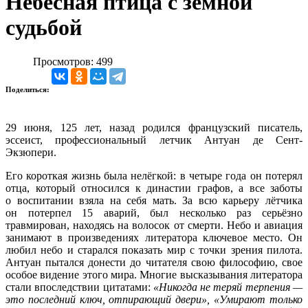
Небесная птица с земной
судьбой
Просмотров: 499
Поделиться:
29 июня, 125 лет, назад родился французский писатель,
эссеист, профессиональный летчик Антуан де Сент-
Экзюпери.
Его короткая жизнь была нелёгкой: в четыре года он потерял
отца, который относился к династии графов, а все заботы
о воспитании взяла на себя мать. За всю карьеру лётчика
он потерпел 15 аварий, был несколько раз серьёзно
травмирован, находясь на волосок от смерти. Небо и авиация
занимают в произведениях литератора ключевое место. Он
любил небо и старался показать мир с точки зрения пилота.
Антуан пытался донести до читателя свою философию, свое
особое видение этого мира. Многие высказывания литератора
стали впоследствии цитатами:
«Никогда не теряй терпения —
это последний ключ, отпирающий двери», «Умирают только