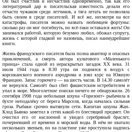
Он был счастлив и несчастлив одновременно, так как его
литературный дар и писательская известность делали его
отчасти чужаком среди летчиков, а тяга летать не позволяла
быть своим в среде писателей. И всё же, несмотря на все
катастрофы, писателя можно назвать любимцем фортуны:
сколько раз он мог погибнуть, но всё-таки оставался жить! Он
занимался работой, которую безумно любил, обожал супругу,
жизнь с которой гладкой не назовешь, писал наимудрейшие
книги.
Жизнь французского писателя была полна авантюр и опасных
приключений, а смерть автора культового «Маленького
принца» стала одной из нераскрытых загадок XX века. 31
июля 1944 года в 8:30 утра он поднялся в воздух с
корсиканского военного аэродрома и взял курс на Южную
Францию. Запас горючего — на шесть часов. В 14.30 самолёт
не вернулся. Самолёт был сбит фашистским истребителем и
упал в море. Многолетние поиски ничего не обнаружили. 26
сентября 1998 года небольшая шхуна «Горизонт» рыбачила в
бухте неподалёку от берега Марселя, когда началась сильная
гроза. Рыбаки срочно вытянули сети. Капитан шхуны Жан-
Клод Бьянко заметил в сетях какой-то блестящий предмет. Он
очистил его от наслоений и увидел серебряный браслет,
почерневший от времени и морской воды. В нём не хватало
нескольких звеньев, но на пластине уже проступила надпись