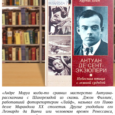
«Андре Моруа когда-то сравнил мастерство Антуана-
рассказчика с Шахерезадой из сказки. Джон Филлипс,
работавший фоторепортером «Лайф», называл его Пикко
делле Мирандола XX столетия. Другие уподобили его
Леонардо да Винчи или человеком времен Ренессанса,