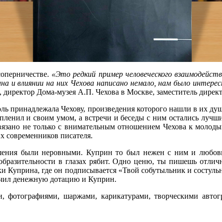
соперничестве.
«Это редкий пример человеческого взаимодейств
на и влиянии на них Чехова написано немало, нам было интере
ы, директор Дома-музея А.П. Чехова в Москве, заместитель дире
оль принадлежала Чехову, произведения которого нашли в их д
 пленил и своим умом, а встречи и беседы с ним остались лучш
вязано не только с внимательным отношением Чехова к молоды
их современников писателя.
шения были неровными. Куприн то был нежен с ним и любовно
образительности в глазах рябит. Одно ценю, ты пишешь отличн
и Куприна, где он подписывается «Твой собутыльник и состул
учил денежную дотацию и Куприн.
 фотографиями, шаржами, карикатурами, творческими автог