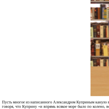
Пусть многое из написанного Александром Куприным кануло в 
говоря, что Куприну «и впрямь всякое море было по колено, вс