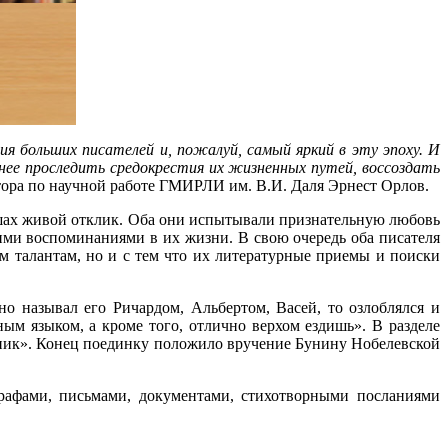
ия больших писателей и, пожалуй, самый яркий в эту эпоху. И
снее проследить средокрестия их жизненных путей, воссоздать
ктора по научной работе ГМИРЛИ им. В.И. Даля Эрнест Орлов.
ушах живой отклик. Оба они испытывали признательную любовь
ими воспоминаниями в их жизни. В свою очередь оба писателя
м талантам, но и с тем что их литературные приемы и поиски
 называл его Ричардом, Альбертом, Васей, то озлоблялся и
ым языком, а кроме того, отлично верхом ездишь». В разделе
ьник». Конец поединку положило вручение Бунину Нобелевской
рафами, письмами, документами, стихотворными посланиями