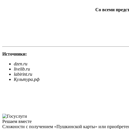
Со всеми предс
Источники:
dzen.ru
livelib.ru
labirint.ru
Культура.рф
Решаем вместе
Сложности с получением «Пушкинской карты» или приобретени