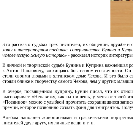
Это рассказ о судьбах трех писателей, их общении, дружбе и 
хотя о литературном поединке, соперничестве Бунина и Купри
человеческую живую историю»
- рассказал историк литератур
В личной и творческой судьбе Бунина и Куприна важнейшая р
к Антон Павловичу, восхищаясь богатством его личности. Он
стали своими людьми в ялтинском доме Чехова. И это было с
стояли ближе к творчеству самого Чехова, чем у других младш
В очерке, посвященном Куприну, Бунин писал, что их отно
выговаривал: «Ненавижу, как ты пишешь, у меня от твоей из
«Поединок» можно с улыбкой прочитать сохранившиеся записк
премии, которое позволило создать фонд для эмигрантов. Пол
Альбом наполнен живописными и графическими портретами,
писателей друг другу, их личные вещи и т. п.