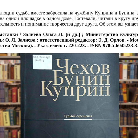
юции судьба вместе забросила на чужбину Куприна и Бунина, зас
на одной площадке в одном доме. Гостевали, читали в кругу д
ельность и понимание творчества друг друга. Об этом вы узнае
ставки / Залиева Ольга Л. [и др.] ; Министерство культу
О. Л. Залиева ; ответственный редактор: Э. Д. Орлов. - Москва 
ства Москвы). - Указ. имен: с. 220-223. - ISBN 978-5-6045233-3-