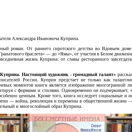
исателя Александра Ивановича Куприна.
ный роман. От раннего сиротского детства во Вдовьем доме
ранатового браслета» — до «Ямы», от участия в Белом движени
седневная жизнь Куприна: от славы ресторанного завсегдатая
Куприна. Настоящий художник - громадный талант»
расска
писателей России. Куприн предстает не только как талантл
чевых моментов книги является изображение многогранной лич
ентируя с формами и стилями. Одновременно он подчеркивает, ч
е особенно ценным. Кроме того, книга исследует социальные и и
ремени — война, революция и перемены в общественной жизни — 
цельный и многослойный образ Куприна.