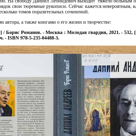
ию. На свободу Даниил Леонидович выходит тяжело больным от
орядок свои тюремные рукописи. Сейчас кажется невероятным, к
несколько томов поразительных сочинений.
 автора, а также книгами о его жизни и творчестве:
/ Борис Романов. - Москва : Молодая гвардия, 2021. - 532, [2]
еч. - ISBN 978-5-235-04488-3.