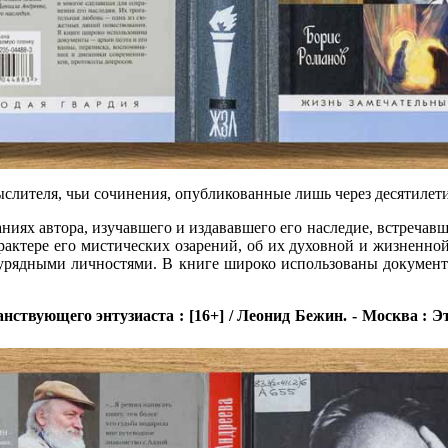
лителя, чьи сочинения, опубликованные лишь через десятилетия 
иях автора, изучавшего и издававшего его наследие, встречавше
актере его мистических озарений, об их духовной и жизненной о
урядными личностями. В книге широко использованы документы
твующего энтузиаста : [16+] / Леонид Бежин. - Москва : Этерн