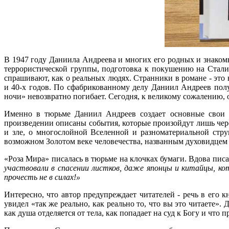
В 1947 году Даниила Андреева и многих его родных и знакомы
террористической группы, подготовка к покушению на Стали
спрашивают, как о реальных людях. Странники в романе - это
и 40-х годов. По сфабрикованному делу Даниил Андреев пол
ночи» невозвратно погибает. Сегодня, к великому сожалению, 
Именно в тюрьме Даниил Андреев создает основные свои п
произведении описаны события, которые произойдут лишь через
и зле, о многослойной Вселенной и разноматериальной стру
возможном Золотом веке человечества, названным духовидцем
«Роза Мира» писалась в тюрьме на клочках бумаги. Вдова писа
участвовали в спасении листков, даже японцы и китайцы, ко
прочесть не в силах!»
Интересно, что автор предупреждает читателей - речь в его к
увидел «так же реально, как реально то, что вы это читаете».
как душа отделяется от тела, как попадает на суд к Богу и что 