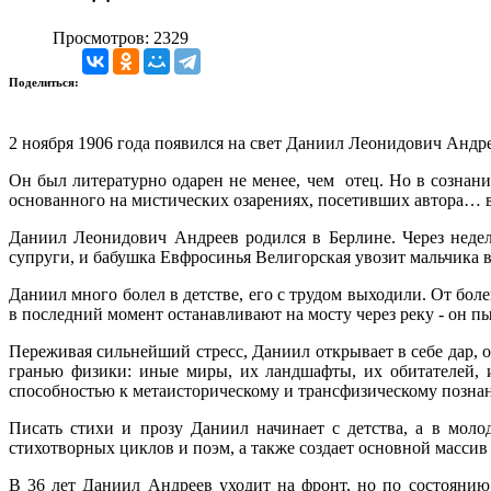
Просмотров: 2329
Поделиться:
2 ноября 1906 года появился на свет Даниил Леонидович Андре
Он был литературно одарен не менее, чем отец. Но в сознан
основанного на мистических озарениях, посетивших автора… 
Даниил Леонидович Андреев родился в Берлине. Через неде
супруги, и бабушка Евфросинья Велигорская увозит мальчика 
Даниил много болел в детстве, его с трудом выходили. От бол
в последний момент останавливают на мосту через реку - он пы
Переживая сильнейший стресс, Даниил открывает в себе дар, о
гранью физики: иные миры, их ландшафты, их обитателей, и
способностью к метаисторическому и трансфизическому позна
Писать стихи и прозу Даниил начинает с детства, а в мол
стихотворных циклов и поэм, а также создает основной масси
В 36 лет Даниил Андреев уходит на фронт, но по состоянию