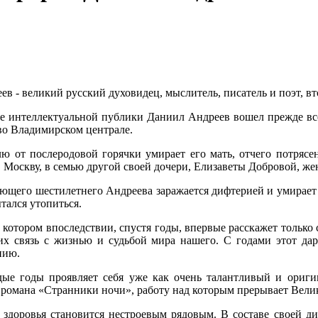
ев - великий русский духовидец, мыслитель, писатель и поэт, в
ие интеллектуальной публики Даниил Андреев вошел прежде все
во Владимирском централе.
лю от послеродовой горячки умирает его мать, отчего потряс
в Москву, в семью другой своей дочери, Елизаветы Добровой, ж
еющего шестилетнего Андреева заражается дифтерией и умирает б
тался утопиться.
 котором впоследствии, спустя годы, впервые расскажет только с
х связь с жизнью и судьбой мира нашего. С годами этот дар
нию.
одые годы проявляет себя уже как очень талантливый и ориги
в романа «Странники ночи», работу над которым прерывает Вели
 здоровья становится нестроевым рядовым. В составе своей ди