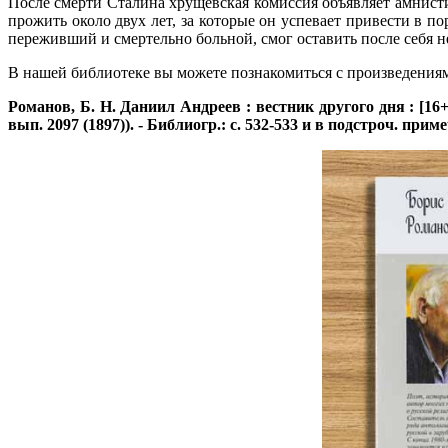
После смерти Сталина хрущевская комиссия объявляет амнист
прожить около двух лет, за которые он успевает привести в п
переживший и смертельно больной, смог оставить после себя 
В нашей библиотеке вы можете познакомиться с произведениями
Романов, Б. Н.
Даниил Андреев : вестник другого дня : [16+] 
вып. 2097 (1897)). - Библиогр.: с. 532-533 и в подстроч. прим