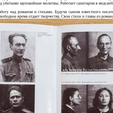
д убитыми заупокойные молитвы. Работает санитаром в медсанб
боту над романом и стихами. Будучи сыном известного писател
вободное время отдает творчеству. Свои стихи и главы из роман