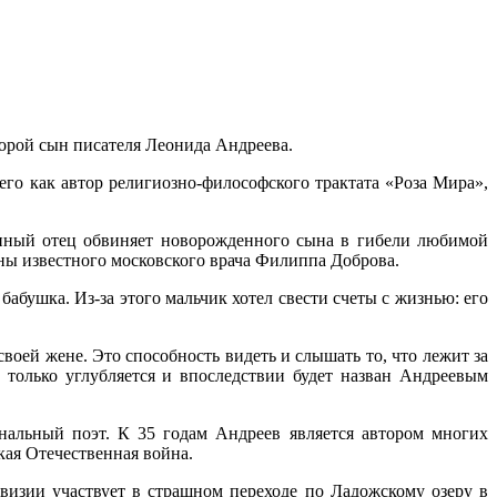
торой сын писателя Леонида Андреева.
го как автор религиозно-философского трактата «Роза Мира»,
енный отец обвиняет новорожденного сына в гибели любимой
ены известного московского врача Филиппа Доброва.
абушка. Из-за этого мальчик хотел свести счеты с жизнью: его
воей жене. Это способность видеть и слышать то, что лежит за
 только углубляется и впоследствии будет назван Андреевым
нальный поэт. К 35 годам Андреев является автором многих
кая Отечественная война.
визии участвует в страшном переходе по Ладожскому озеру в