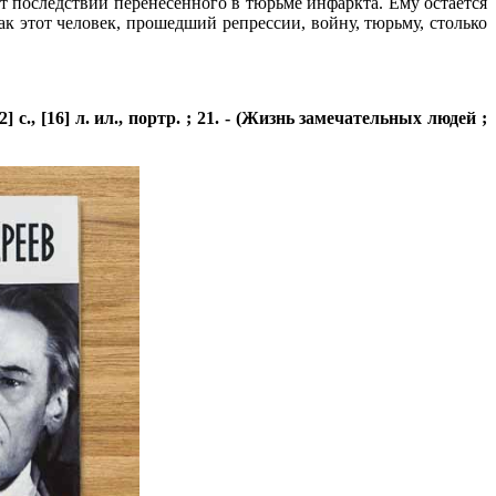
 последствий перенесенного в тюрьме инфаркта. Ему остается
ак этот человек, прошедший репрессии, войну, тюрьму, столько
 с., [16] л. ил., портр. ; 21. - (Жизнь замечательных людей ;