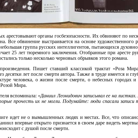
х арестовывают органы госбезопасности. Их обвиняют по неско
на. Все обвинение выстраивается на основе художественного р
 небольшая группа русских интеллигентов, пытающихся духовно
учает 25 лет тюремного заключения. Отобранные при аресте р
остались только несколько черновых обрывков этого романа.
роизведения. Пишет ставший классикой трактат «Роза Мира»
 десятки лет после смерти автора. Также в труде имеется и глуб
ктуре человека, о жизни после смерти, о небесных городах и
 Розой Мира.
теля вспоминала: «
Даниил Леонидович записывал ее на листках.
торые прочесть их не могли. Подумайте: люди спасали записи 
ниге идет не о вымышленных людях и местах. Все, что описано,
 Даниил впервые открыто признается в своем даре видеть мертвы
происходит с душой после смерти.