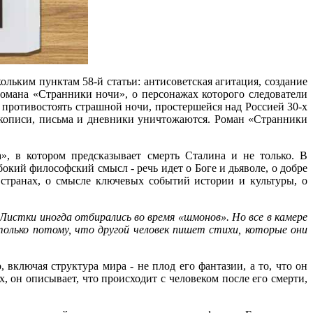
льким пунктам 58-й статьи: антисоветская агитация, создание
омана «Странники ночи», о персонажах которого следователи
 противостоять страшной ночи, простершейся над Россией 30-х
укописи, письма и дневники уничтожаются. Роман «Странники
, в котором предсказывает смерть Сталина и не только. В
окий философский смысл - речь идет о Боге и дьяволе, о добре
 странах, о смысле ключевых событий истории и культуры, о
 Листки иногда отбирались во время «шмонов». Но все в камере
только потому, что другой человек пишет стихи, которые они
 включая структура мира - не плод его фантазии, а то, что он
х, он описывает, что происходит с человеком после его смерти,