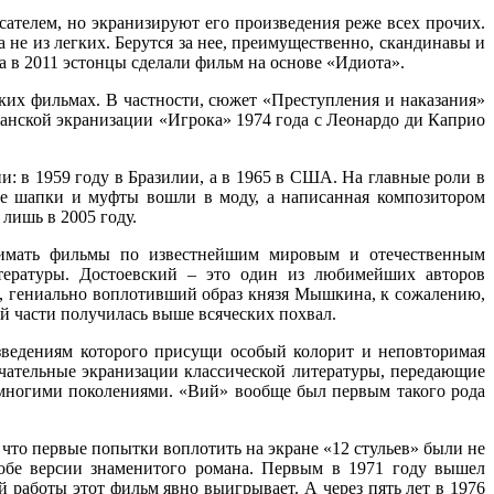
ателем, но экранизируют его произведения реже всех прочих.
 не из легких. Берутся за нее, преимущественно, скандинавы и
а в 2011 эстонцы сделали фильм на основе «Идиота».
ких фильмах. В частности, сюжет «Преступления и наказания»
анской экранизации «Игрока» 1974 года с Леонардо ди Каприо
и: в 1959 году в Бразилии, а в 1965 в США. На главные роли в
е шапки и муфты вошли в моду, а написанная композитором
лишь в 2005 году.
нимать фильмы по известнейшим мировым и отечественным
тературы. Достоевский – это один из любимейших авторов
в, гениально воплотивший образ князя Мышкина, к сожалению,
ой части получилась выше всяческих похвал.
зведениям которого присущи особый колорит и неповторимая
чательные экранизации классической литературы, передающие
 многими поколениями. «Вий» вообще был первым такого рода
 что первые попытки воплотить на экране «12 стульев» были не
 обе версии знаменитого романа. Первым в 1971 году вышел
работы этот фильм явно выигрывает. А через пять лет в 1976