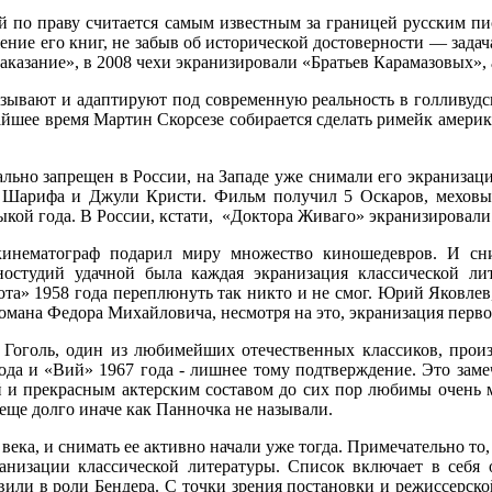
 по праву считается самым известным за границей русским пис
ие его книг, не забыв об исторической достоверности — задача
аказание», в 2008 чехи экранизировали «Братьев Карамазовых», 
азывают и адаптируют под современную реальность в голливудс
айшее время Мартин Скорсезе собирается сделать римейк америк
ально запрещен в России, на Западе уже снимали его экранизаци
а Шарифа и Джули Кристи. Фильм получил 5 Оскаров, меховы
ой года. В России, кстати, «Доктора Живаго» экранизировали 
 кинематограф подарил миру множество киношедевров. И с
остудий удачной была каждая экранизация классической ли
иота» 1958 года переплюнуть так никто и не смог. Юрий Яковле
романа Федора Михайловича, несмотря на это, экранизация перв
Гоголь, один из любимейших отечественных классиков, прои
ода и «Вий» 1967 года - лишнее тому подтверждение. Это заме
й и прекрасным актерским составом до сих пор любимы очень
еще долго иначе как Панночка не называли.
века, и снимать ее активно начали уже тогда. Примечательно то,
анизации классической литературы. Список включает в себя
и в роли Бендера. С точки зрения постановки и режиссерской 