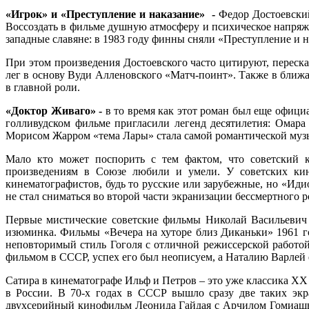
«Игрок» и «Преступление и наказание» -
Федор Достоевский
Воссоздать в фильме душную атмосферу и психическое напряжен
западные славяне: в 1983 году финны сняли «Преступление и н
При этом произведения Достоевского часто цитируют, переск
лег в основу Вуди Алленовского «Матч-поинт». Также в ближ
в главной роли.
«Доктор Живаго» -
в то время как этот роман был еще офици
голливудском фильме пригласили легенд десятилетия: Омар
Морисом Жарром «тема Лары» стала самой романтической музык
Мало кто может поспорить с тем фактом, что советский
произведениям в Союзе любили и умели. У советских кин
кинематографистов, будь то русские или зарубежные, но «Ид
не стал сниматься во второй части экранизации бессмертного 
Первые мистические советские фильмы Николай Васильевич 
изюминка. Фильмы «Вечера на хуторе близ Диканьки» 1961 г
неповторимый стиль Гоголя с отличной режиссерской работо
фильмом в СССР, успех его был неописуем, а Наталию Варлей 
Сатира в кинематографе Ильф и Петров – это уже классика ХХ 
в России. В 70-х годах в СССР вышло сразу две таких экр
двухсерийный кинофильм Леонида Гайдая с Арчилом Гомиашвил