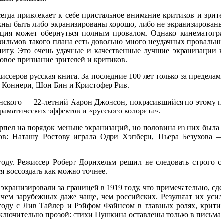
гда привлекает к себе пристальное внимание критиков и зрите
ы быть либо экранизированы хорошо, либо не экранизированы 
етация может обернуться полным провалом. Однако кинематогр
ильмов такого плана есть довольно много неудачных провальных
нигу. Это очень удачные и качественные лучшие экранизации 
овое признание зрителей и критиков.
серов русская книга. За последние 100 лет только за пределам
 Коннери, Шон Бин и Кристофер Рив.
ского — 22-летний Аарон Джонсон, покрасившийся по этому по
драматических эффектов и «русского колорита».
ерпел на порядок меньше экранизаций, но половина из них был
еров: Наташу Ростову играла Одри Хэпберн, Пьера Безухов
оду. Режиссер Роберт Дорнхельм решил не следовать строго 
ся воссоздать как можно точнее.
экранизировали за границей в 1919 году, что примечательно, с
ричем зарубежных даже чаще, чем российских. Результат их у
ду с Лив Тайлер и Рэйфом Файнсом в главных ролях, критики
сключительно прозой: стихи Пушкина оставлены только в письма