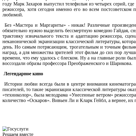
году Марк Захаров выпустил телефильм из четырех серий, где
режиссера, хотя сегодня именно его во всем постсоветском 
любимой.
Без «Мастера и Маргариты» - никак! Различные произведени
обязательно нужно выделить бессмертную комедию Гайдая, с
трактовку изначального текста и адаптацию режиссера, сце
неканонической экранизации классической литературы, котора
день. Но самым потрясающим, трогательным и точным фильмо
наград, а для множества зрителей этот фильм до сих пор луч
времени, что ему удалось с блеском. Ну а на главные роли б
воссоздали образы профессора Преображенского и Шарикова.
Легендарное кино
Истории любви всегда были в центре внимания кинематограф
писателей, то такие экранизации классической литературы о
«техниколор», была мелодрама «Унесенные ветром» режиссер
количество «Оскаров». Вивьен Ли и Кларк Гейбл, а вернее, их 
Решаем вместе