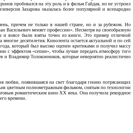
онов пробовался на эту роль и в фильм Гайдая, но не устроил
елеверсия Захарова оказалась более популярной и всенародно
ень, причем не только в нашей стране, но и за рубежом. Но
ан Васильевич меняет профессию». Несмотря на своеобразную
зы и вовсе были взяты точно из книги. Это пример отличной
 многие десятилетия. Кинолента остается актуальной и по сей
года, который был высоко оценен критиками и получил массу
цию с эффектом «сепии», чтобы лучше передать атмосферу того
еев и Владимир Толоконников, которые невероятно реалистично
ия любви, появившаяся на свет благодаря гению потрясающих
ервым цветным полнометражным фильмом, снятым по технологии
ьтовым романтическим кино ХХ века. Она получила рекордное
оего времени.