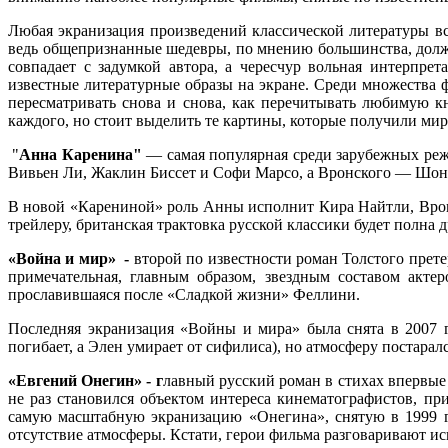
Любая экранизация произведений классической литературы все
ведь общепризнанные шедевры, по мнению большинства, должн
совпадает с задумкой автора, а чересчур вольная интерпр
известные литературные образы на экране. Среди множества ф
пересматривать снова и снова, как перечитывать любимую к
каждого, но стоит выделить те картины, которые получили мир
"
Анна Каренина"
— самая популярная среди зарубежных режис
Вивьен Ли, Жаклин Биссет и Софи Марсо, а Вронского — Шон
В новой «Карениной» роль Анны исполнит Кира Найтли, Врон
трейлеру, британская трактовка русской классики будет полна 
«Война и мир» -
второй по известности роман Толстого прет
примечательная, главным образом, звездным составом акт
прославившаяся после «Сладкой жизни» Феллини.
Последняя экранизация «Войны и мира» была снята в 2007 г
погибает, а Элен умирает от сифилиса), но атмосферу постарал
«Евгений Онегин» - г
лавный русский роман в стихах впервые 
не раз становился объектом интереса кинематографистов, п
самую масштабную экранизацию «Онегина», снятую в 1999 го
отсутствие атмосферы. Кстати, герои фильма разговаривают и