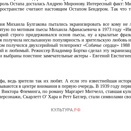
 роль Остапа досталась Андрею Миронову. Интересный факт: Мир
пространстве считают настоящим Остапом Бендером. Так что т
я Михаила Булгакова пытались экранизировать все кому не л
нятую по мотивам пьесы Михаила Афанасьевича в 1973 году «Ив
нарий строго придерживался основ пьесы, ну а крылатые фра
я получила неслыханную популярность и зрительскую любовь на
м получился двухсерийный телепроект «Собачье сердце» 1988 
ший и любимый. Режиссер Владимир Бортко сделал эту экраниза
ыли выбраны поистине замечательные актеры - Евгений Евстигн
а, ведь зрители так их любят. А если это известнейшая истор
казываются в центре внимания в первую очередь. В 1939 году п
а Виктора Флеминга, по роману Маргарет Митчелл, ставшая кул
персонажи, Скарлетт О' Хара и Ретт Батлер, стали символами св