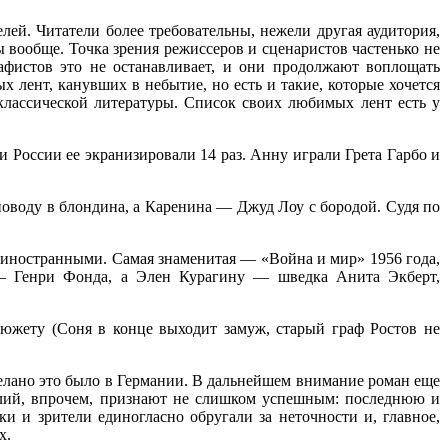
лей. Читатели более требовательны, нежели другая аудитория,
вообще. Точка зрения режиссеров и сценаристов частенько не
афистов это не останавливает, и они продолжают воплощать
 лент, канувших в небытие, но есть и такие, которые хочется
классической литературы. Список своих любимых лент есть у
и России ее экранизировали 14 раз. Анну играли Грета Гарбо и
воду в блондина, а Каренина — Джуд Лоу с бородой. Судя по
а иностранными. Самая знаменитая — «Война и мир» 1956 года,
а — Генри Фонда, а Элен Курагину — шведка Анита Экберт,
сюжету (Соня в конце выходит замуж, старый граф Ростов не
делано это было в Германии. В дальнейшем внимание роман еще
силий, впрочем, признают не слишком успешным: последнюю и
 и зрители единогласно обругали за неточности и, главное,
х.