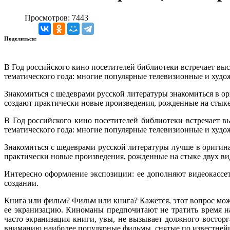
Просмотров: 7443
Поделиться:
В Год российского кино посетителей библиотеки встречает выс
тематического года: многие популярные телевизионные и худ
Знакомиться с шедеврами русской литературы знакомиться в о
создают практически новые произведения, рожденные на стыке
В Год российского кино посетителей библиотеки встречает в
тематического года: многие популярные телевизионные и худ
Знакомиться с шедеврами русской литературы лучше в оригин
практически новые произведения, рожденные на стыке двух ви
Интересно оформление экспозиции: ее дополняют видеокассет
создании.
Книга или фильм? Фильм или книга? Кажется, этот вопрос мож
ее экранизацию. Киноманы предпочитают не тратить время на 
часто экранизация книги, увы, не вызывает должного востор
вниманию наиболее популярные фильмы, снятые по известней