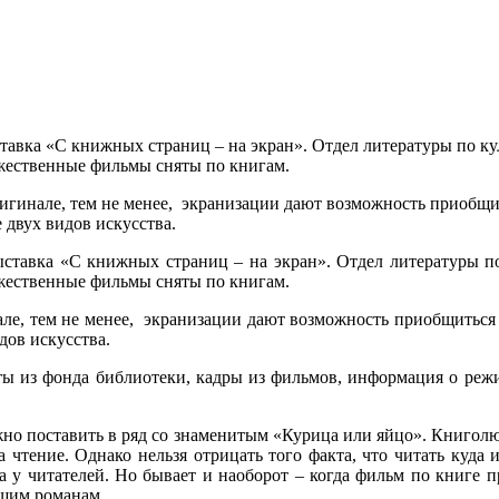
тавка «С книжных страниц – на экран». Отдел литературы по ку
ожественные фильмы сняты по книгам.
ригинале, тем не менее, экранизации дают возможность приобщи
 двух видов искусства.
ыставка «С книжных страниц – на экран». Отдел литературы по
ожественные фильмы сняты по книгам.
але, тем не менее, экранизации дают возможность приобщиться 
дов искусства.
ы из фонда библиотеки, кадры из фильмов, информация о режис
но поставить в ряд со знаменитым «Курица или яйцо». Книголюб
чтение. Однако нельзя отрицать того факта, что читать куда и
га у читателей. Но бывает и наоборот – когда фильм по книге 
шим романам.