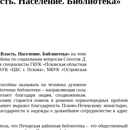
сть. Население. Библиотека»
«Власть. Население. Библиотека»
на тему
айона по социальным вопросам Сопотов Д.
ие специалисты ГБУК «Псковская областная
МАУК «ЦБС г. Пскова», МБУК «Островская
особны оказывать на человека духовное
ботники библиотеки – направляющая сила,
отают благодаря людям, сподвижникам.
илами старается помочь в решении первоочередных проблем
ьевич выразил благодарность Псково-Печерскому монастырю,
лагодарности и надежды о дальнейшем сотрудничестве в адрес
тила, что Печорская районная библиотека – это общественный