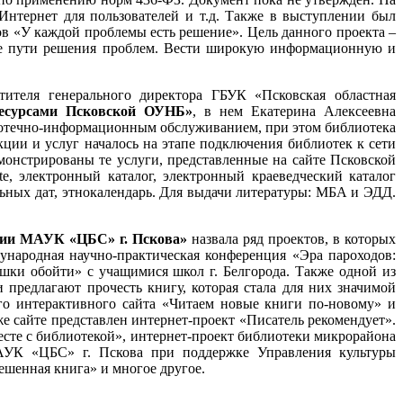
нтернет для пользователей и т.д. Также в выступлении был
ов «У каждой проблемы есть решение». Цель данного проекта –
ные пути решения проблем. Вести широкую информационную и
ителя генерального директора ГБУК «Псковская областная
ресурсами Псковской ОУНБ»
, в нем Екатерина Алексеевна
лиотечно-информационным обслуживанием, при этом библиотека
ции и услуг началось на этапе подключения библиотек к сети
монстрированы те услуги, представленные на сайте Псковской
e, электронный каталог, электронный краеведческий каталог
льных дат, этнокалендарь. Для выдачи литературы: МБА и ЭДД.
нии МАУК «ЦБС» г. Пскова»
назвала ряд проектов, в которых
ународная научно-практическая конференция «Эра пароходов:
ушки обойти» с учащимися школ г. Белгорода. Также одной из
 предлагают прочесть книгу, которая стала для них значимой
ого интерактивного сайта «Читаем новые книги по-новому» и
же сайте представлен интернет-проект «Писатель рекомендует».
те с библиотекой», интернет-проект библиотеки микрорайона
МАУК «ЦБС» г. Пскова при поддержке Управления культуры
ешенная книга» и многое другое.