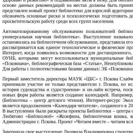
основе данных рекомендаций на местах должны быть принят
представлен новый проект библиотеки для взрослой аудитории
обозначить основные риски и психологически подготовить 
просветительскую работу среди всех групп населения.
Автоматизированному обслуживанию пользователей библио
универсальная научная библиотека». Выступление называл
остановилась на библиотечном обслуживании, представила ег
рассматривается как единое технологическое и физическое п
Интернет, когда появились возможности для дистанционного,
ОУНБ, которыми могут воспользоваться муниципальные библи
«Псковиана», библиографическая база «Статьи», Неопубликова
Для работы с полнотекстовыми базами данных: ЭБ «Псковиан
Первый заместитель директора МАУК «ЦБС» г. Пскова Слабч
принимали участие не только представители г. Пскова, но 
история судоходства и судостроения» и он-лайн встреча, по
новых форм работы является создание календарей. Например,
(Библиотека – центр детского чтения). Интернет-ресурс Эк
является продолжением «Календаря читателя», созданного в 20
В выступлении были раскрыты проекты Библиотеки – центра 
Любятово «Библиолюб» «Жозефина, библиотечная кошка, к
Администрации г. Пскова. Проект «Читаем вместе – читаем всл
Завершила свое выступление Людмила Владимировна стихотво