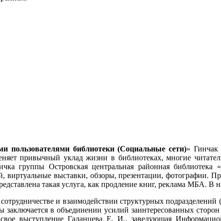
ми пользователями библиотеки (Социальные сети)
» Гинчак
меняет привычный уклад жизни в библиотеках, многие читател
чка группы Островская центральная районная библиотека «
й, виртуальные выставки, обзоры, презентации, фотографии. П
редставлена такая услуга, как продление книг, реклама МБА. В 
 сотрудничестве и взаимодействии структурных подразделений 
мы заключается в объединении усилий заинтересованных стор
а свое выступление Галанцева Е. И., заведующая Информаци