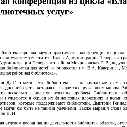
ая конференция из цикла «Вла
лиотечных услуг»
библиотеки прошла научно-практическая конференция из цикла
яли участие: заместитель Главы Администрации Печорского р
и Администрации Печорского района Мокриковская Е. В., ведущ
ная библиотека для детей и юношества им. В.А. Каверина», 
льная районная библиотека».
в Д. Г.
отметил, что библиотеки – как намоленые храмы сп
овседневной суеты, которая насаждается окружающим миром. Ра
ь несколько вариантов решения проблем. Библиотеки раб
ки нуждаются в серьезных финансовых вложениях и всеми с
партнеров, которые поддерживают библиотеки. Дмитрий Геннад
оне могли бы быть не такими удачными. Также выразил слова б
ой В. И.
ая отделом координации деятельности библиотек области, отме