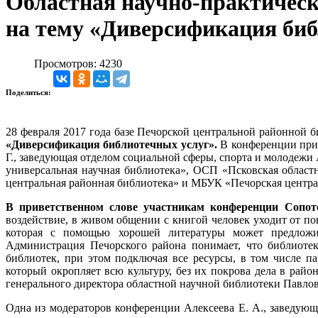
Областная научно-практическ
на тему «Диверсификация биб
Просмотров: 4230
Поделиться:
28 февраля 2017 года базе Печорской центральной районной 
«Диверсификация библиотечных услуг».
В конференции прин
Г., заведующая отделом социальной сферы, спорта и молодеж
универсальная научная библиотека», ОСП «Псковская област
центральная районная библиотека» и МБУК «Печорская центра
В приветственном слове участникам конференции Сопото
воздействие, в живом общении с книгой человек уходит от п
которая с помощью хорошей литературы может предложит
Администрация Печорского района понимает, что библиоте
библиотек, при этом подключая все ресурсы, в том числе 
который окропляет всю культуру, без их покрова дела в рай
генерального директора областной научной библиотеки Павлов
Одна из модераторов конференции Алексеева Е. А., заведующ