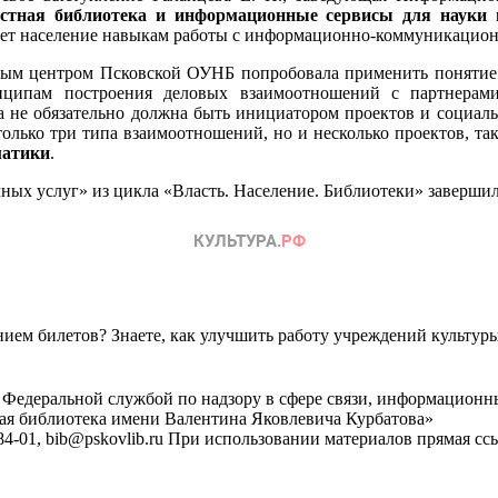
стная библиотека и информационные сервисы для науки и
ает население навыкам работы с информационно-коммуникацион
м центром Псковской ОУНБ попробовала применить понятие «
нципам построения деловых взаимоотношений с партнерами
а не обязательно должна быть инициатором проектов и социаль
олько три типа взаимоотношений, но и несколько проектов, та
матики
.
ых услуг» из цикла «Власть. Население. Библиотеки» завершил
ем билетов? Знаете, как улучшить работу учреждений культур
 Федеральной службой по надзору в сфере связи, информационн
ная библиотека имени Валентина Яковлевича Курбатова»
4-01, bib@pskovlib.ru
При использовании материалов прямая ссылк