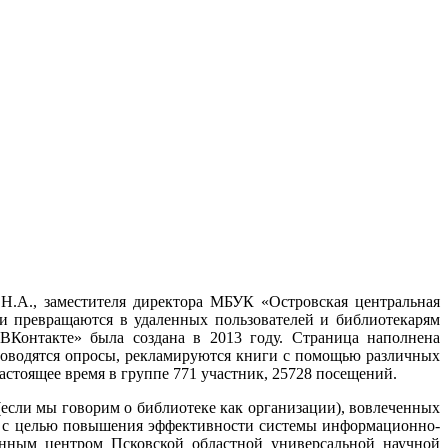
 Н.А., заместителя директора МБУК «Островская центральная
и превращаются в удаленных пользователей и библиотекарям
ВКонтакте» была создана в 2013 году. Страница наполнена
роводятся опросы, рекламируются книги с помощью различных
настоящее время в группе 771 участник, 25728 посещений.
(если мы говорим о библиотеке как организации), вовлеченных
он с целью повышения эффективности системы информационно-
онным центром Псковской областной универсальной научной