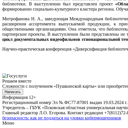
библиотеки. В выступлении был представлен проект
«Обла
формировании социально-культурного кластера региона. Обуч
Митрофанова Н. А., заведующая Международным библиотечны
расширения ассортимента выпускаемой продукции, к при
общественными организациями. Она отметила, что библиотек
партнерские проекты. В выступлении были представлены не т
цикл документальных видеофильмов этнонациональной те
Научно-практическая конференция «Диверсификция библиотечн
Решаем вместе
Сложности с получением «Пушкинской карты» или приобретени
Написать
Информация
12+
Регистрационный номер Эл № ФС77-87001 выдан 19.03.2024 г.
Учредитель – ГБУК «Псковская областная универсальная науч
Главный редактор Л.О. Егорова. Контакт редакции +7(8112)72-8
безопасность: как не поддаться на уловки кибермошенников
Меню