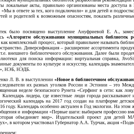
ы локальные акты, правильно организованы места доступа в И
 «Мы в ответе за тех, кого подключили» и для детей и подростк
детей и родителей к возможным опасностям, показать различ
тек было посвящено выступление Ануфриевой Е. А., замест
ось
«Алгоритм обслуживания муниципальных библиотек 
о как комплексный процесс, который правильнее называть биб
ространство. Диверсификация – расширение ассортимента продук
 т.е. внешнего библиотечного обслуживания. Далее были проде
отеки для поиска информации: виртуальная справка, JivoSit
нные документы по культуре и искусству, календарь знаменате
а», НЭБ, НЭДБ.
енко Л. В. в выступлении
«Новое в библиотечном обслужива
исследователи их разных уголков России и Эстонии – это Межд
священная неделе безопасного Рунета «Серфинг в сети: как лов
 Календарь лидера, где известные люди города рассказывают и
ологический календарь на 2017 год создан на платформе детск
16 году. Календарь особенно актуален в Год экологии. На этом 
общения и информации «Первые шаги: выбираем профессию вмес
оторая объединяет мир». Издательский проект для детей 
ух», в котором участвовал Губернатор А.А. Турчак, акция «Подв
рением: