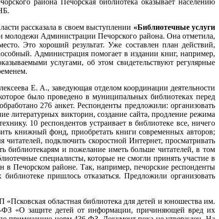
ечорского района Печорская библиотека оказывает населению
НБ.
власти рассказала в своем выступлении
«Библиотечные услуги
 и молодежи Администрации Печорского района. Она отметила,
есто. Это хороший результат. Уже составлен план действий,
пособный. Администрация помогает в издании книг, например,
оказываемыми услугами, об этом свидетельствуют регулярные
ременем.
ексеева Е. А., заведующая отделом координации деятельности
 которое было проведено в муниципальных библиотеках перед
обработано 276 анкет. Респонденты предложили: организовать
ние литературных викторин, создание сайта, продление режима
ехнику. 10 респондентов устраивает в библиотеке все, ничего
ить книжный фонд, приобретать книги современных авторов;
я читателей, подключить скоростной Интернет, просматривать
ть библиотекарям и пожелание иметь больше читателей, в том
лиотечные специалисты, которые не смогли принять участие в
 в Печорском районе. Так, например, печорские респонденты
 библиотеке пришлось отказаться. Предложили организовать
СП «Псковская областная библиотека для детей и юношества им.
6-ФЗ «О защите детей от информации, причиняющей вред их
по применению норм 436-ФЗ. Документ пока не утвержден. На