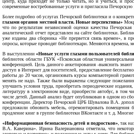
центр, куда приходят не только читать, но и учиться, и п
современные востребованные услуги и пригласила Печорскую
Более подробно об услугах Печорской библиотеки и о конкрет
глазами органов местной власти. Новые перспективы»
Мокр
что по результатам независимой оценки качества Печорская
аналитический отчет представлен на сайте библиотеки. Библ
уже изданы два сборника «Не прервется связь времен», в п
опросы, которые проводят библиотекари. Меняются времена, мен
В выступлении
«Новые услуги глазами пользователей библи
библиотек области ГБУК «Псковская областная универсальна
конференцией. Цель данного анкетирования -выяснить знают 
доступ в Интернет для посетителей, предоставление бесплатн
работы до 20 часов, организовать курсы компьютерной грамот
менять не надо. Также были выражены следующие пожелания
улучшить условия труда, приобретать периодические издания
литературу в электронном виде, приобрести автобус, в том 
числе детей. Данный анализ будет опубликован в одном из с
конференции. Директор Печорской ЦРБ Шувалова В.А. дополн
предложили обновить мебель, отремонтировать помещения б
продление книг в группе библиотеки ВКонтакте и т. д. Многи
«Информационная безопасность детей и подростков»
, так н
В.А. Каверина». Ирина Валериановна отметила, что некото
здоровью и развитию» и подзаконные акты к нему. Для библ