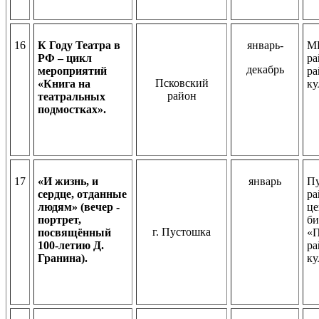
16
К Году Театра в
январь-
МБ
РФ – цикл
ра
декабрь
мероприятий
ра
Псковский
«Книга на
ку
район
театральных
подмостках».
17
«И жизнь, и
январь
Пу
сердце, отданные
ра
людям» (вечер -
це
портрет,
би
г. Пустошка
посвящённый
«
100-летию Д.
ра
Гранина).
ку