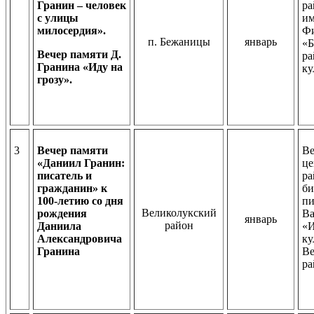
Гранин – человек
ра
с улицы
им
милосердия».
Ф
п. Бежаницы
январь
«
Вечер памяти Д.
ра
Гранина «Иду на
ку
грозу».
3
Вечер памяти
Ве
«Даниил Гранин:
це
писатель и
ра
гражданин» к
би
100-летию со дня
пи
Великолукский
рождения
Ва
январь
район
Даниила
«
Александровича
ку
Гранина
Ве
ра