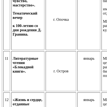
чувство,
би
мастерство».
им
Тематический
от
вечер
г. Опочка
М
к 100-летию со
ра
дня рождения Д.
ку
Гранина.
11
Литературные
январь
МБ
чтения
це
«Блокадной
ра
г. Остров
книги».
би
по
12
«Жизнь и сердце,
январь
М
отданные
це