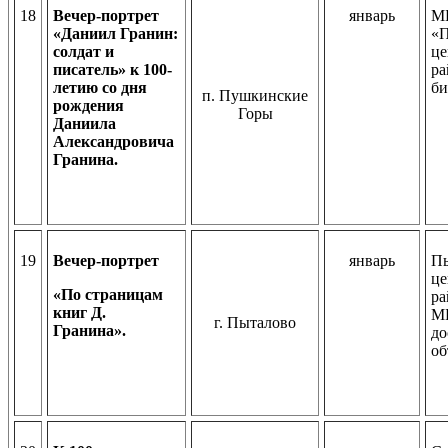
18
Вечер-портрет
январь
М
«Даниил Гранин:
«П
солдат и
це
писатель» к 100-
ра
летию со дня
би
п. Пушкинские
рождения
Горы
Даниила
Александровича
Гранина.
19
Вечер-портрет
январь
Пы
це
«По страницам
ра
книг Д.
М
г. Пыталово
Гранина».
до
об