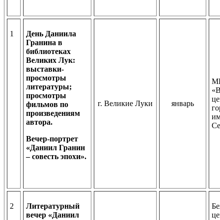
1
День Даниила
Гранина в
библиотеках
Великих Лук:
выставки-
просмотры
М
литературы;
«В
просмотры
це
г. Великие Луки
январь
фильмов по
го
произведениям
им
автора.
Се
Вечер-портрет
«Даниил Гранин
– совесть эпохи».
2
Литературный
Бе
вечер «Даниил
це