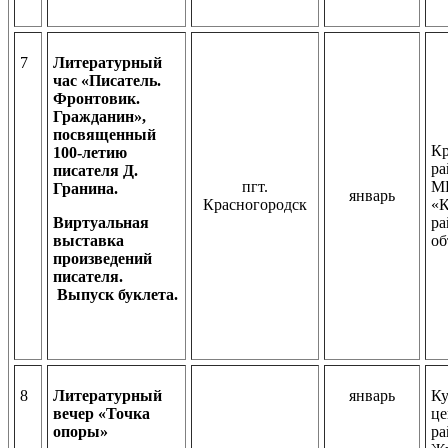
7
Литературный
час «Писатель.
Фронтовик.
Гражданин»,
посвященный
Кр
100-летию
ра
писателя Д.
пгт.
М
Гранина.
январь
Красногородск
«К
Виртуальная
ра
выставка
об
произведений
писателя.
Выпуск буклета.
8
Литературный
январь
Ку
вечер «Точка
це
опоры»
ра