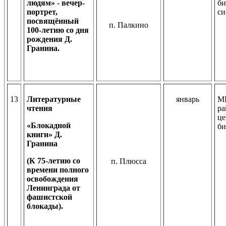
людям» - вечер-
би
портрет,
си
посвящённый
п. Палкино
100-летию со дня
рождения Д.
Гранина.
13
Литературные
январь
М
чтения
ра
це
«Блокадной
би
книги» Д.
Гранина
(К 75-летию со
п. Плюсса
времени полного
освобождения
Ленинграда от
фашистской
блокады).