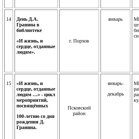
14
День Д.А.
январь
МБ
Гранина в
це
библиотеке
би
си
«И жизнь, и
г. Порхов
сердце, отданные
людям».
15
«И жизнь, и
январь-
МБ
сердце, отданные
ра
декабрь
людям …» - цикл
ра
мероприятий,
ку
посвящённых
Псковский
район
100-летию со дня
рождения Д.
Гранина.