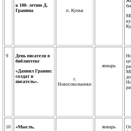
Жи
к 100- летию Д.
би
Гранина
п. Кунья
М
ку
Ку
9
День писателя в
Но
библиотеке
це
январь
ра
«Даниил Гранин:
МБ
солдат и
до
г.
писатель».
Но
Новосокольники
ра
10
«Мысль,
январь
Оп