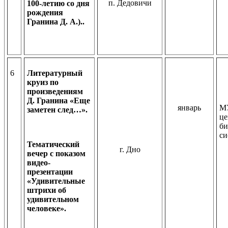
п. Дедовичи
100-летию со дня
рождения
Гранина Д. А.)..
6
Литературный
круиз по
произведениям
Д. Гранина «Еще
январь
МУ
заметен след…».
це
би
си
Тематический
г. Дно
вечер с показом
видео-
презентации
«Удивительные
штрихи об
удивительном
человеке».