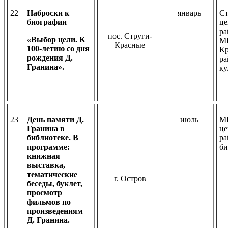
22
Наброски к
январь
Ст
биографии
це
ра
пос. Струги-
«Выбор цели. К
МБ
Красные
100-летию со дня
Кр
рождения Д.
р
Гранина».
ку
23
День памяти Д.
июль
МБ
Гранина в
це
библиотеке. В
ра
программе:
би
книжная
выставка,
тематические
г. Остров
беседы, буклет,
просмотр
фильмов по
произведениям
Д. Гранина.