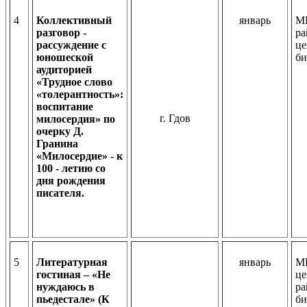
4
Коллективный
январь
МБ
разговор -
ра
рассуждение с
це
юношеской
би
аудиторией
«Трудное слово
«толерантность»:
воспитание
г. Гдов
милосердия» по
очерку Д.
Гранина
«Милосердие» - к
100 - летию со
дня рождения
писателя.
5
Литературная
январь
МБ
гостиная – «Не
це
нуждаюсь в
ра
пьедестале» (К
би