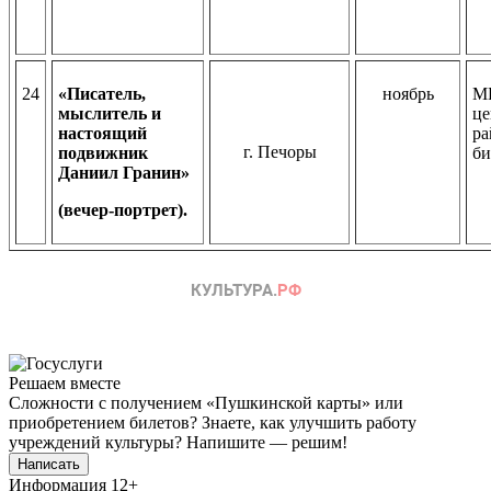
24
«Писатель,
ноябрь
М
мыслитель и
це
настоящий
ра
г. Печоры
подвижник
би
Даниил Гранин»
(вечер-портрет).
Решаем вместе
Сложности с получением «Пушкинской карты» или
приобретением билетов? Знаете, как улучшить работу
учреждений культуры?
Напишите — решим!
Написать
Информация
12+