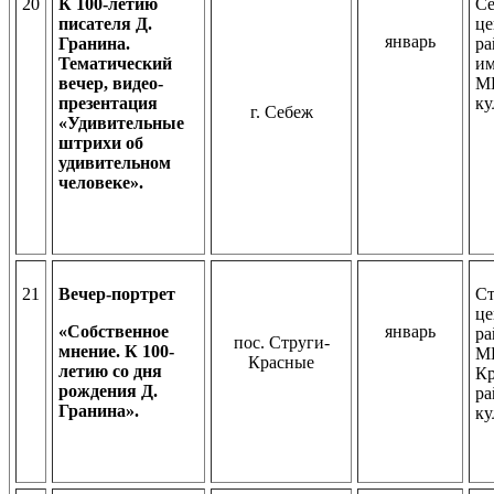
20
К 100-летию
Се
писателя Д.
це
январь
Гранина.
ра
Тематический
им
вечер, видео-
М
презентация
ку
г. Себеж
«
Удивительные
штрихи об
удивительном
человеке».
21
Вечер-портрет
Ст
це
«Собственное
январь
ра
пос. Струги-
мнение. К 100-
МБ
Красные
летию со дня
Кр
рождения Д.
р
Гранина».
ку