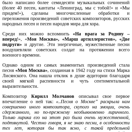
было написано более семидесяти музыкальных сочинений
(более 40 песен, кантаты «Ленинград, мы с тобой!» и «Мы
придем!»), сделаны многочисленные обработки и
переложения произведений советских композиторов, русских
народных песен и песен народов мира для хора.
Среди них можно вспомнить
«На врага за Родину –
вперед
!», «
Моя Москва», «Марш артиллеристов», «Две
подруги»
и другие. Эти энергичные, мужественные песни
воодушевляли советских солдат на протяжении всего
военного времени.
Однако одним из самых знаменитых произведений стала
песня
«Моя Москва»
, созданная в 1942 году на стихи Марка
Лисянского. Она нашла отклик в душе аудитории благодаря
своей мягкой распевности и чуть сентиментальной
выразительности.
Композитор
Кирилл Молчанов
описывал свое первое
впечатление о ней так:
«..Песня о Москве” раскрыла нам
совершенно иного композитора, скупого на эмоции, очень
сдержанного, но по-прежнему необыкновенно лиричного.
Только лирика его на этот раз была очень мужественной,
подтянутой. Честно говоря, я не знаю песни, в особенности
тех лет, которая бы так ясно, с такой предельной