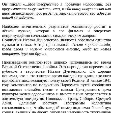
Он писал:
«...Мое творчество я посвятил молодости. Без
преувеличения могу сказать, что, когда пишу новую песню или
иное музыкальное произведение, мысленно всегда его адресую
нашей молодежи».
Наиболее значительных результатов композитор достиг в
лёгкой музыке, которая в его фильмах и опереттах
непринуждённо сочеталась с симфоническим жанром.
Сочинения Исаака Дунаевского являются образцом единства
музыки и стиха. Автор признавался:
«Песня хороша тогда,
когда слова и музыка сливаются вместе, когда их нельзя
оторвать друг от друга».
Произведения композитора широко исполнялись во время
Великой Отечественной войны. Это период стал переломным
рубежом в творчестве Исаака Дунаевского. Он хорошо
понимал, что в это тяжелое время каждый гражданин должен
приносить максимальную пользу своей Родине. В начале 1941
года композитор по поручению Наркомата путей сообщения
возглавляет ансамбль песни и пляски Центрального дома
культуры железнодорожников и вместе с ним отправляется в
длительную поездку по Поволжью, Уралу, Сибири, Средней
Азии, Дальнему Востоку. Программы коллектива
составлялись так, чтобы каждый номер поднимал боевой дух
солдат, ехавших на фронт, укреплял уверенность тружеников