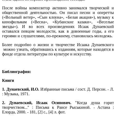
После войны композитор активно занимался творческой и
общественной деятельностью. Он писал песни и оперетты
(«Вольный ветер», «Сын клоуна», «Белая акация»), музыку к
кинофильмам («Весна», «Кубанские казаки», «Веселые
звезды»). И во всех произведениях Исаак Дунаевский
оставался певцом молодости, как в довоенные годы, а его
героями и слушателями, по-прежнему, становилась молодежь.
Более подробно о жизни и творчестве Исаака Дунаевского
можно узнать, обратившись к изданиям, которые находятся в
фонде отдела литературы по культуре и искусству.
Библиография:
Книги
1. Дунаевский, И.О.
Избранные письма / сост. Д. Персон. - Л.
: Музыка, 1971.
2. Дунаевский, Исаак Осипович.
"Когда душа горит
творчеством..." : Письма к Раисе Рыськиной. - Астана :
Елорда, 2000. - 181, [2] с., [4] л. фот.