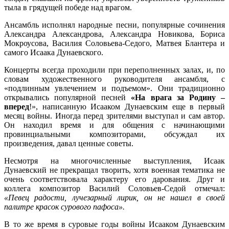
тыла в грядущей победе над врагом.
Ансамбль исполнял народные песни, популярные сочинения
Александра Александрова, Александра Новикова, Бориса
Мокроусова, Василия Соловьева-Седого, Матвея Блантера и
самого Исаака Дунаевского.
Концерты всегда проходили при переполненных залах, и, по
словам художественного руководителя ансамбля, с
«подлинным увлечением и подъемом». Они традиционно
открывались популярной песней
«На врага за Родину –
вперед
!», написанную Исааком Дунаевским еще в первый
месяц войны. Иногда перед зрителями выступал и сам автор.
Он находил время и для общения с начинающими
провинциальными композиторами, обсуждал их
произведения, давал ценные советы.
Несмотря на многочисленные выступления, Исаак
Дунаевский не прекращал творить, хотя военная тематика не
очень соответствовала характеру его дарования. Друг и
коллега композитор Василий Соловьев-Седой отмечал:
«Певец радости, лучезарный лирик, он не нашел в своей
палитре красок сурового пафоса».
В то же время в суровые годы войны Исааком Дунаевским