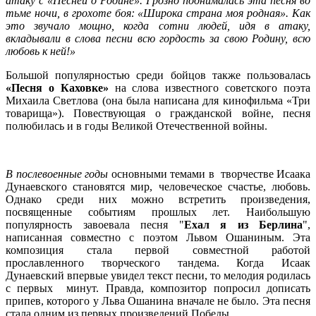
атаку с «Песней о Родине». Грозно поднималась эта песня во
тьме ночи, в грохоте боя: «Широка страна моя родная». Как
это звучало мощно, когда сотни людей, идя в атаку,
вкладывали в слова песни всю гордость за свою Родину, всю
любовь к ней!»
Большой популярностью среди бойцов также пользовалась
«Песня о Каховке»
на слова известного советского поэта
Михаила Светлова (она была написана для кинофильма «Три
товарища»). Повествующая о гражданской войне, песня
полюбилась и в годы Великой Отечественной войны.
В послевоенные годы
основными темами в творчестве Исаака
Дунаевского становятся мир, человеческое счастье, любовь.
Однако среди них можно встретить произведения,
посвященные событиям прошлых лет. Наибольшую
популярность завоевала песня "
Ехал я из Берлина
",
написанная совместно с поэтом Львом Ошаниным. Эта
композиция стала первой совместной работой
прославленного творческого тандема. Когда Исаак
Дунаевский впервые увидел текст песни, то мелодия родилась
с первых минут. Правда, композитор попросил дописать
припев, которого у Льва Ошанина вначале не было. Эта песня
стала одним из первых произведений Победы.