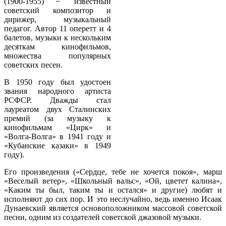
(1900-1955) ̶ известный
советский композитор и
дирижер, музыкальный
педагог. Автор 11 оперетт и 4
балетов, музыки к нескольким
десяткам кинофильмов,
множества популярных
советских песен.
В 1950 году был удостоен
звания народного артиста
РСФСР. Дважды стал
лауреатом двух Сталинских
премий (за музыку к
кинофильмам «Цирк» и
«Волга-Волга» в 1941 году и
«Кубанские казаки» в 1949
году).
Его произведения («Сердце, тебе не хочется покоя», марш
«Веселый ветер», «Школьный вальс», «Ой, цветет калина»,
«Каким ты был, таким ты и остался» и другие) любят и
исполняют до сих пор. И это неслучайно, ведь именно Исаак
Дунаевский является основоположником массовой советской
песни, одним из создателей советской джазовой музыки.