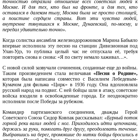
точностью отразила отношение всех советских людей к
Москве. И для тех, кто был на фронте, и для тех, кто
оставался в далеком тылу, Москва была не просто столицей,
а поистине сердцем страны. Вот эти чувства людей,
внутренне тянувшихся к Москве, Дунаевский, по-моему, и
передал удивительно точно».
Когда солистка ансамбля железнодорожников Марина Бабьяло
впервые исполнила эту песню на станции Дивизионная под
Улан-Удэ, то публика целый час не отпускала её, требуя
повторять снова и снова: «Я по свету немало хаживал…».
С новой силой зазвучали сочинения, созданные еще до войны.
Таким произведением стала величавая
«Песня о Родине»,
которая была написана совместно с Василием Лебедевым-
Кумачом для фильма «Цирк» в 1936 году. Она вдохновляла
русский народ на подвиг. С ней бойцы шли в атаку, советские
войска входили в освобожденные города. Ее неоднократно
исполняли после Победы за рубежом.
Командир партизанского соединения, дважды Герой
Советского Союза Сидор Ковпак рассказывал:
«Бурный поток
горной реки валил людей с ног. Приходилось идти цепочками,
держась за руки, помогать друг другу, преодолевать течение.
Выбравшись на берег, промокшие до нитки бойцы бросились в