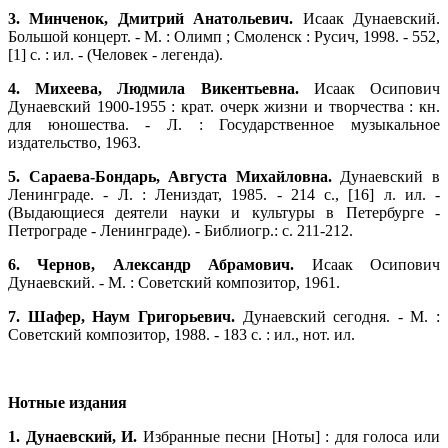
3. Минченок, Дмитрий Анатольевич.
Исаак Дунаевский.
Большой концерт. - М. : Олимп ; Смоленск : Русич, 1998. - 552,
[1] с. : ил. - (Человек - легенда).
4. Михеева, Людмила Викентьевна.
Исаак Осипович
Дунаевский 1900-1955 : крат. очерк жизни и творчества : кн.
для юношества. - Л. : Государственное музыкальное
издательство, 1963.
5. Сараева-Бондарь, Августа Михайловна.
Дунаевский в
Ленинграде. - Л. : Лениздат, 1985. - 214 с., [16] л. ил. -
(Выдающиеся деятели науки и культуры в Петербурге -
Петрограде - Ленинграде). - Библиогр.: с. 211-212.
6. Чернов, Александр Абрамович.
Исаак Осипович
Дунаевский. - М. : Советский композитор, 1961.
7. Шафер, Наум Григорьевич.
Дунаевский сегодня. - М. :
Советский композитор, 1988. - 183 с. : ил., нот. ил.
Нотные издания
1. Дунаевский, И.
Избранные песни [Ноты] : для голоса или