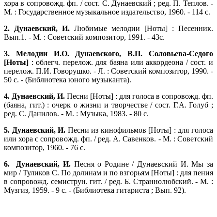
хора в сопровожд. фп. / сост. С. Дунаевский ; ред. П. Теплов. -
М. : Государственное музыкальное издательство, 1960. - 114 с.
2. Дунаевский, И.
Любимые мелодии [Ноты] : Песенник.
Вып.1. - М. : Советский композитор, 1991. - 43с.
3. Мелодии И.О. Дунаевского, В.П. Соловьева-Седого
[Ноты]
: облегч. перелож. для баяна или аккордеона / сост. и
перелож. П.И. Говорушко. - Л. : Советский композитор, 1990. -
50 с. - (Библиотека юного музыканта).
4. Дунаевский, И.
Песни [Ноты] : для голоса в сопровожд. фп.
(баяна, гит.) : очерк о жизни и творчестве / сост. Г.А. Голуб ;
ред. С. Данилов. - М. : Музыка, 1983. - 80 с.
5. Дунаевский, И.
Песни из кинофильмов [Ноты] : для голоса
или хора с сопровожд. фп. / ред. А. Савенков. - М. : Советский
композитор, 1960. - 76 с.
6. Дунаевский, И.
Песня о Родине / Дунаевский И. Мы за
мир / Туликов С. По долинам и по взгорьям [Ноты] : для пения
в сопровожд. семиструн. гит. / ред. Б. Страннолюбский. - М. :
Музгиз, 1959. - 9 с. - (Библиотека гитариста ; Вып. 92).