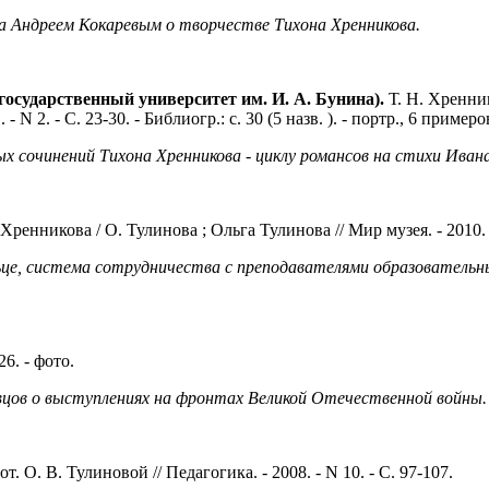
да Андреем Кокаревым о творчестве Тихона Хренникова.
 государственный университет им. И. А. Бунина).
Т. Н. Хренник
 2. - С. 23-30. - Библиогр.: с. 30 (5 назв. ). - портр., 6 примеро
 сочинений Тихона Хренникова - циклу романсов на стихи Ивана
енникова / О. Тулинова ; Ольга Тулинова // Мир музея. - 2010. - N
льце, система сотрудничества с преподавателями образовательн
26. - фото.
евцов о выступлениях на фронтах Великой Отечественной войны.
т. О. В. Тулиновой // Педагогика. - 2008. - N 10. - С. 97-107.