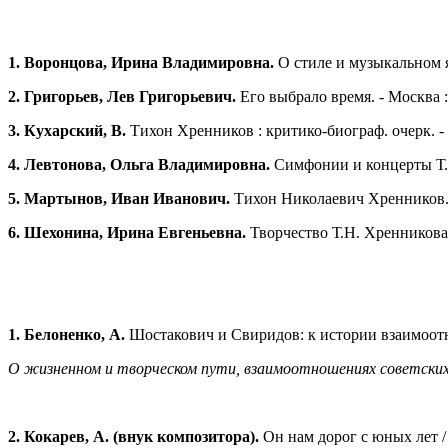
1. Воронцова, Ирина Владимировна.
О стиле и музыкальном я
2. Григорьев, Лев Григорьевич.
Его выбрало время. - Москва 
3. Кухарский, В.
Тихон Хренников : критико-биограф. очерк. -
4. Левтонова, Ольга Владимировна.
Симфонии и концерты Т. 
5. Мартынов, Иван Иванович.
Тихон Николаевич Хренников. 
6. Шехонина, Ирина Евгеньевна.
Творчество Т.Н. Хренникова.
1. Белоненко, А.
Шостакович и Свиридов: к истории взаимоотнош
О жизненном и творческом пути, взаимоотношениях советских к
2. Кокарев, А. (внук композитора).
Он нам дорог с юных лет / А