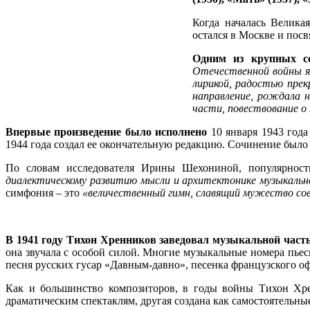
Когда началась Велика
остался в Москве и посв
Одним из крупных с
Отечественной войны я
лирикой, радостью прек
направление, рождала 
части, повествование о
Впервые произведение было исполнено
10 января 1943 год
1944 года создал ее окончательную редакцию. Сочинение было
По словам исследователя Ирины Шехониной, популярнос
диалектическому развитию мысли и архитектонике музыкальн
симфония – это
«величественный гимн, славящий мужество сов
В 1941 году Тихон Хренников заведовал музыкальной час
она звучала с особой силой. Многие музыкальные номера пье
песня русских гусар «Давным-давно», песенка французского о
Как и большинство композиторов, в годы войны Тихон Хре
драматическим спектаклям, другая создана как самостоятельные