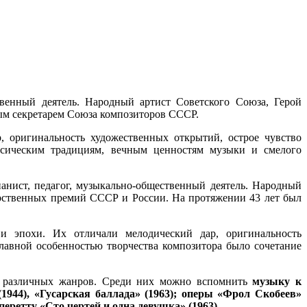
твенный деятель. Народный артист Советского Союза, Герой
ным секретарем Союза композиторов СССР.
 оригинальность художественных открытий, острое чувство
ассическим традициям, вечным ценностям музыки и смелого
ианист, педагог, музыкально-общественный деятель. Народный
дарственных премий СССР и России. На протяжении 43 лет был
и эпохи. Их отличали мелодический дар, оригинальность
лавной особенностью творчества композитора было сочетание
ия различных жанров. Среди них можно вспомнить
музыку к
(1944), «Гусарская баллада» (1963); оперы «Фрол Скобеев»
оперетту «Сто чертей и одна девушка» (1963).