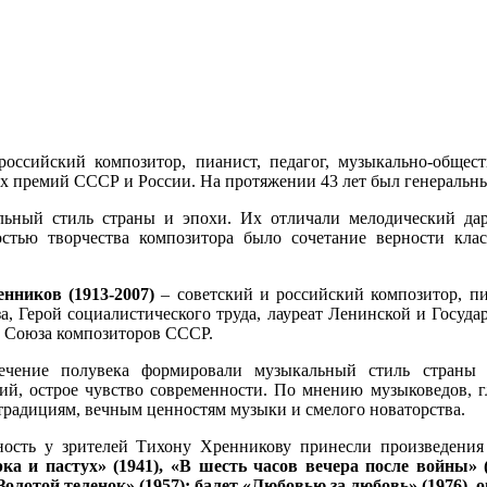
российский композитор, пианист, педагог, музыкально-общес
ных премий СССР и России. На протяжении 43 лет был генераль
ьный стиль страны и эпохи. Их отличали мелодический дар,
стью творчества композитора было сочетание верности кл
нников (1913-2007)
–
советский и российский композитор, п
а, Герой социалистического труда, лауреат Ленинской и Госу
м Союза композиторов СССР.
ечение полувека формировали музыкальный стиль страны 
ий, острое чувство современности. По мнению музыковедов, г
традициям, вечным ценностям музыки и смелого новаторства.
рность у зрителей Тихону Хренникову принесли произведен
ка и пастух» (1941), «В шесть часов вечера после войны» 
 «Золотой теленок» (1957); балет «Любовью за любовь» (1976), 