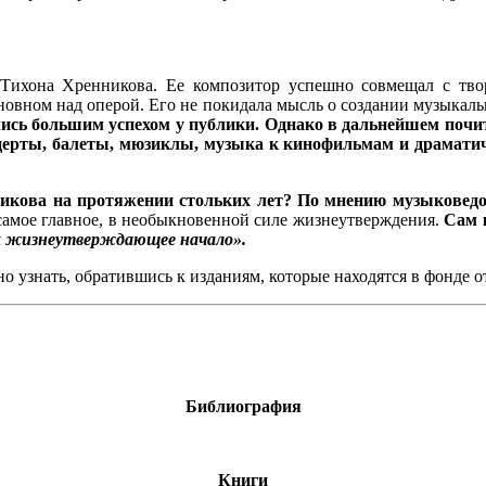
 Тихона Хренникова. Ее композитор успешно совмещал с тво
новном над оперой. Его не покидала мысль о создании музыкал
ись большим успехом у публики. Однако в дальнейшем почи
ерты, балеты, мюзиклы, музыка к кинофильмам и драматич
никова на протяжении стольких лет? По мнению музыковедо
самое главное, в необыкновенной силе жизнеутверждения.
Сам 
ях жизнеутверждающее начало».
 узнать, обратившись к изданиям, которые находятся в фонде от
Библиография
Книги