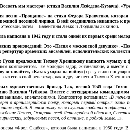
«Воевать мы мастера»
(стихи Василия Лебедева-Кумача), «У
для песни «Прощание»
на стихи Федора Кравченко, которая
в военной песенной лирики. В ней соединились ненависть к в
т Утёсовой, затем – Валентины Левко и Людмилы Зыкиной.
ла написана в 1942 году и стала одной их первых среди мело
еских произведений. Это «Песня о московской девушке», «Пе
 в репертуар армейских ансамблей, исполнительских коллекти
р Гусев предложили Тихону Хренникову написать музыку к ф
жным компонентом. Ее молодой задор, жизнелюбие, а вместе 
ву вставайте», «Казак уходил на войну»
) сразу стали популяр
зял его в свой репертуар, как и другие песни Тихона Хреннико
вых художественных бригад. Так, весной 1945 года Тихо
рмию Василия Чуйкова
.
Вместе с легендарным командармом
живаниями, впечатлениями. Композитор вспоминал:
«В течение
нцерт в артиллерийском полку, который первый открыл огонь п
наших орудий. В этом полку меня слушали солдаты и офицеры, 
вобождение Пскова, Острова, всей Ленинградской области, Сове
лирических, задушевных песен, об отчизне, о родной земле…».
оперы «Фрол Скабеев», которая была написана в 1950 году. В