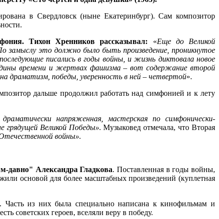
ирована в Свердловск (ныне Екатеринбург). Сам композитор
ьности.
фония
. Тихон Хренников рассказывал:
«
Еще до Великой
о замыслу это должно было быть произведение, проникнутое
 последующие писались в годы войны, и жизнь диктовала новое
Родины времени и жертвах фашизма – вот содержание второй
 на драматизм, победы, уверенность в ней – четвертой
».
омпозитор дальше продолжил работать над симфонией и к лету
, драматически напряженная, мастерская по симфонически-
ие грядущей Великой Победы».
Музыковед отмечала, что Вторая
й Отечественной войны».
м-давно" Александра Гладкова
. Поставленная в годы войны,
ужили основой для более масштабных произведений (куплетная
. Часть из них была специально написана к кинофильмам и
сть советских героев, вселяли веру в победу.