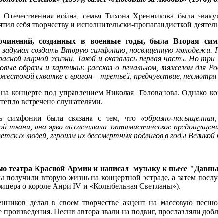
я Отечественная война, семья Тихона Хренникова была эваку
ятил себя творчеству и исполнительски-пропагандисткой деятел
очинений, созданных в военные годы, была Вторая сим
 задумал создать Вторую симфонию, посвященную молодежи. П
расной мирной жизни. Такой и оказалась первая часть. Но три
новые образы и картины: рассказ о печальном, тяжелом для 
 жестокой схватке с врагом – третьей, предчувствие, несмотря
а на концерте под управлением Николая Голованова. Однако к
 тепло встречено слушателями.
ть симфонии была связана с тем, что
«образно-насыщенная
ой ткани, она ярко высвечивала оптимистическое предощущен
етских людей, героизм их бессмертных подвигов в годы Велико
тью театра Красной Армии и написал
музыку к пьесе "Давны
сы получили вторую жизнь на концертной эстраде, а затем посл
фицера о короле Анри IV и «Колыбельная Светланы»).
нников делал в своем творчестве акцент на массовую песню
 произведения. Песни автора звали на подвиг, прославляли добле