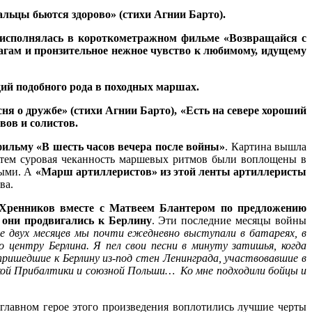
ральцы бьются здорово»
(стихи Агнии Барто).
 исполнялась в короткометражном фильме «Возвращайся с
рагам и пронзительное нежное чувство к любимому, идущему
дий подобного рода в походных маршах.
сня о дружбе»
(стихи Агнии Барто), «Есть на севере хороший
вов и солистов.
ильму «В шесть часов вечера после войны»
. Картина вышла
с тем суровая чеканность маршевых ритмов были воплощены в
ными. А
«Марш артиллеристов»
из этой ленты артиллеристы
ва.
н Хренников вместе с Матвеем Блантером по предложению
 они продвигались к Берлину
. Эти последние месяцы войны
 двух месяцев мы почти ежедневно выступали в батареях, в
о центру Берлина. Я пел свои песни в минуту затишья, когда
пришедшие к Берлину из-под стен Ленинграда, участвовавшие в
тской Прибалтики и союзной Польши… Ко мне подходили бойцы и
 главном герое этого произведения воплотились лучшие черты