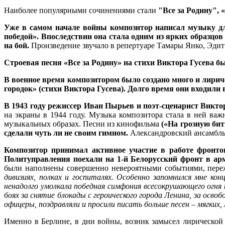
Наиболее популярными сочинениями стали
"Все за Родину", 
Уже в самом начале войны композитор написал музыку 
победой». Впоследствии она стала одним из ярких образцо
на бой.
Произведение звучало в репертуаре Тамары Янко, Эди
Строевая песня «Все за Родину»
на стихи Виктора Гусева
бы
В военное время композитором было создано много и лирич
городок»
(стихи Виктора Гусева). Долго время они входили
В 1943 году
режиссер Иван Пырьев и поэт-сценарист Викто
на экраны в 1944 году. Музыка композитора стала в ней ва
музыкальных образах. Песни из кинофильма
(«На грозную бит
сделали чуть ли не своим гимном.
Александровский ансамбль в
Композитор принимал активное участие в работе фронто
Политуправления поехали на 1-й Белорусский фронт в а
были наполнены совершенно невероятными событиями, пере
дивизиях, полках и госпиталях. Особенно запомнился мне ко
ненадолго умолкала победная симфония всесокрушающего огня 
боях за снятие блокады с героического города Ленина, за ос
офицеры, поздравляли и просили писать больше песен – мягких, 
Именно в Берлине, в дни войны, возник замысел лирической 