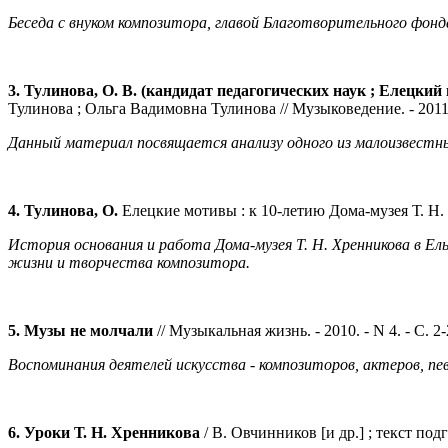
Беседа с внуком композитора, главой Благотворительного фон
3. Тулинова, О. В. (кандидат педагогических наук ; Елецкий
Тулинова ; Ольга Вадимовна Тулинова // Музыковедение. - 2011. - N
Данный материал посвящается анализу одного из малоизвестных
4. Тулинова, О.
Елецкие мотивы : к 10-летию Дома-музея Т. Н. Хр
История основания и работа Дома-музея Т. Н. Хренникова в Е
жизни и творчества композитора.
5. Музы не молчали
// Музыкальная жизнь. - 2010. - N 4. - С. 2-
Воспоминания деятелей искусства - композиторов, актеров, п
6. Уроки Т. Н. Хренникова
/ В. Овчинников [и др.] ; текст подго