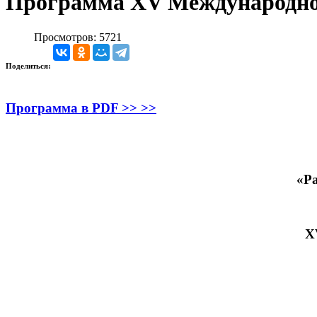
Программа XV Международног
Просмотров: 5721
Поделиться:
Программа в PDF >> >>
«Ра
X