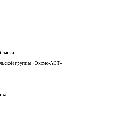
области
тельской группы «Эксмо-АСТ»
тва