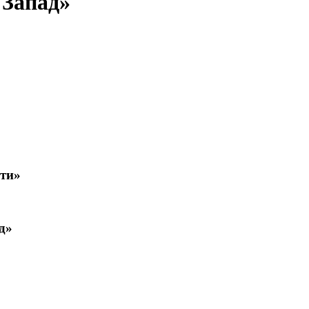
 Запад»
сти»
д»