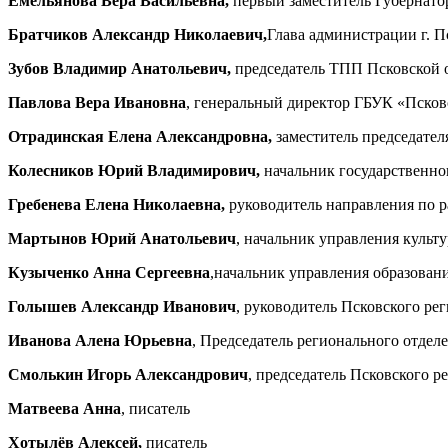
Емельянова Вера Васильевна,
первый заместитель Губернато
Братчиков Александр Николаевич
,
Глава администрации г. П
Зубов Владимир Анатольевич,
председатель ТПП Псковской 
Павлова Вера Ивановна
, генеральный директор ГБУК «Псков
Отрадинская Елена Александровна,
заместитель председате
Колесников Юрий Владимирович,
начальник государственно
Гребенева Елена Николаевна,
руководитель направления по 
Мартынов Юрий Анатольевич
, начальник управления куль
Кузыченко Анна Сергеевна
,начальник управления образован
Голышев Александр Иванович
, руководитель Псковского ре
Иванова Алена Юрьевна
, Председатель регионального отдел
Смолькин Игорь Александрович
, председатель Псковского 
Матвеева Анна
, писатель
Хотылёв Алексей,
писатель