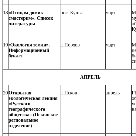
18
«Птицам домик
пос. Кунья
март
М
смастерим». Список
м
литературы
о
К
19
«Экология земли».
г. Порхов
март
М
Информационный
ц
буклет
б
с
АПРЕЛЬ
20
Открытая
г. Псков
апрель
Г
экологическая лекция
о
«Русского
у
географического
н
общества» (Псковское
региональное
отделение)