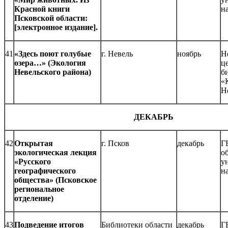
Красной книги
н
Псковской области:
[электронное издание].
41
«Здесь поют голубые
г. Невель
ноябрь
Н
озера…» (Экология
ц
Невельского района)
б
«
Н
ДЕКАБРЬ
42
Открытая
г. Псков
декабрь
Г
экологическая лекция
о
«Русского
у
географического
н
общества» (Псковское
региональное
отделение)
43
Подведение итогов
Библиотеки области
декабрь
Г