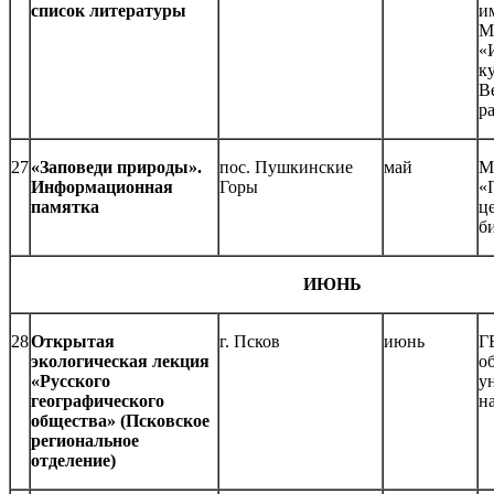
список литературы
и
М
«
к
В
р
27
«Заповеди природы».
пос. Пушкинские
май
М
Информационная
Горы
«
памятка
ц
б
ИЮНЬ
28
Открытая
г. Псков
июнь
Г
экологическая лекция
о
«Русского
у
географического
н
общества» (Псковское
региональное
отделение)