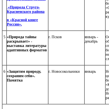
б
«Природа Струго-
«
Красненского района
р
к
в «Красной книге
России».
5
«Природа тайны
г. Псков
январь -
О
раскрывает» -
декабрь
о
выставка литературы
с
адаптивных форматов
б
н
с
6
«Защитим природу,
г. Новосокольники
январь
Н
сохраним себя».
ц
Памятка
б
«
д
Н
р