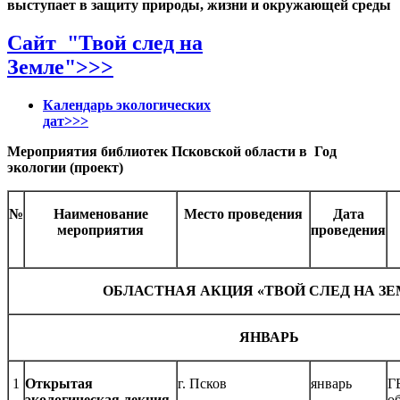
выступает
в защиту природы, жизни и окружающей среды
Сайт "Твой след на
Земле">>>
Календарь экологических
дат>>>
Мероприятия библиотек Псковской области в Год
экологии (проект)
№
Наименование
Место проведения
Дата
мероприятия
проведения
ОБЛАСТНАЯ АКЦИЯ «ТВОЙ СЛЕД НА ЗЕ
ЯНВАРЬ
1
Открытая
г. Псков
январь
Г
экологическая лекция
о