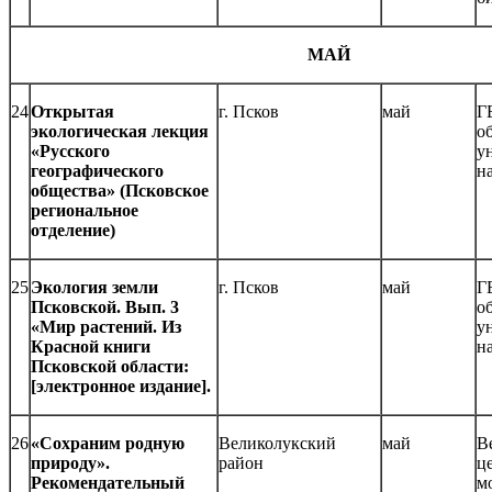
МАЙ
24
Открытая
г. Псков
май
Г
экологическая лекция
о
«Русского
у
географического
н
общества» (Псковское
региональное
отделение)
25
Экология земли
г. Псков
май
Г
Псковской. Вып. 3
о
«Мир растений. Из
у
Красной книги
н
Псковской области:
[электронное издание].
26
«Сохраним родную
Великолукский
май
В
природу».
район
ц
Рекомендательный
м