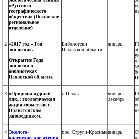
«Русского
у
географического
н
общества» (Псковское
региональное
отделение)
2
«2017 год – Год
Библиотеки
январь
Г
экологии».
Псковской области
о
у
Открытие Года
н
экологии в
м
библиотеках
б
Псковской области.
П
3
«Природы чудный
г. Псков
январь-
Г
лик»: экологическая
декабрь
о
акция совместно с
у
Полистовским
н
заповедником.
4
Эколого-
пос. Струги-Красные
январь
С
краеведческие чтения
ц