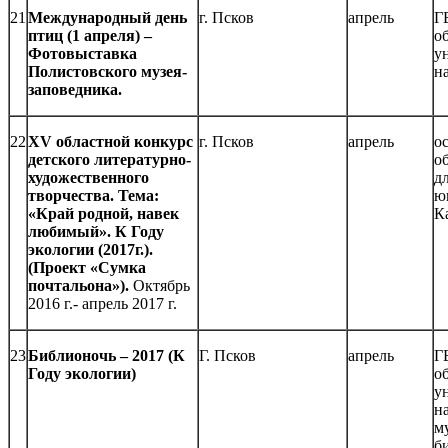
21
Международный день
г. Псков
апрель
Г
птиц (1 апреля) –
о
Фотовыставка
у
Полистовского музея-
н
заповедника.
22
Х
V областной конкурс
г. Псков
апрель
о
детского литературно-
о
художественного
д
творчества. Тема:
ю
«Край родной, навек
К
любимый». К Году
экологии (2017г.).
(Проект «Сумка
почтальона»).
Октябрь
2016 г.- апрель 2017 г.
23
Библионочь – 2017 (К
Г. Псков
апрель
Г
Году экологии)
о
у
н
м
б