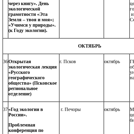
через книгу». День
ц
экологической
г
грамотности «Эта
и
Земля – твоя и моя»;
С
«Учимся у природы».
(к Году экологии).
ОКТЯБРЬ
36
Открытая
г. Псков
октябрь
Г
экологическая лекция
о
«Русского
у
географического
н
общества» (Псковское
региональное
отделение)
37
«Год экологии в
г. Печоры
октябрь
М
России».
ц
б
Проблемная
конференция по