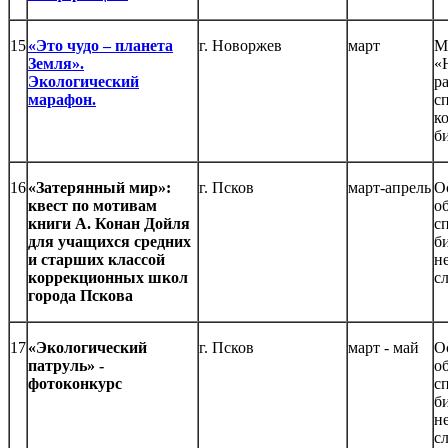
15
«Это чудо – планета
г. Новоржев
март
М
Земля».
«
Экологический
р
марафон.
с
к
б
16
«Затерянный мир»:
г. Псков
март-апрель
О
квест по мотивам
о
книги А. Конан Дойля
с
для учащихся средних
б
и старших классой
н
коррекционных школ
с
города Пскова
17
«Экологический
г. Псков
март - май
О
патруль» -
о
фотоконкурс
с
б
н
с