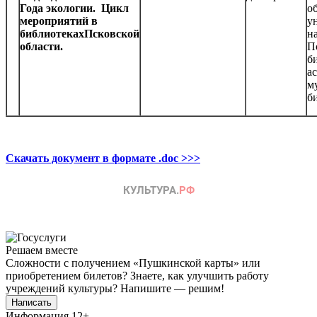
Года экологии. Цикл
о
мероприятий в
у
библиотекахПсковской
н
области.
П
б
а
м
б
Скачать документ в формате .doc >>>
Решаем вместе
Сложности с получением «Пушкинской карты» или
приобретением билетов? Знаете, как улучшить работу
учреждений культуры?
Напишите — решим!
Написать
Информация
12+