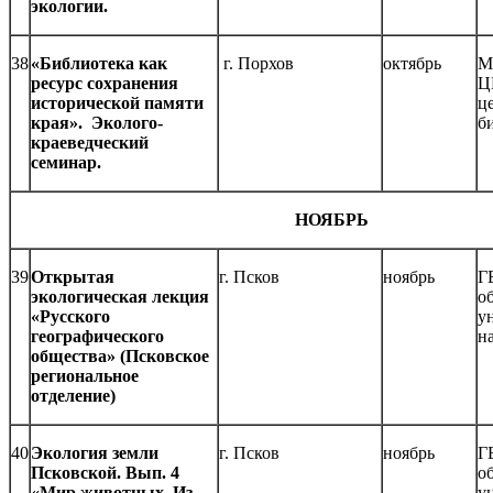
экологии.
38
«Библиотека как
г. Порхов
октябрь
М
ресурс сохранения
Ц
исторической памяти
ц
края». Эколого-
б
краеведческий
семинар.
НОЯБРЬ
39
Открытая
г. Псков
ноябрь
Г
экологическая лекция
о
«Русского
у
географического
н
общества» (Псковское
региональное
отделение)
40
Экология земли
г. Псков
ноябрь
Г
Псковской. Вып. 4
о
«Мир животных. Из
у