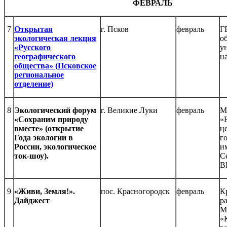
ФЕВРАЛЬ
7
Открытая
г. Псков
февраль
Г
экологическая лекция
о
«Русского
у
географического
н
общества» (Псковское
региональное
отделение)
8
Экологический форум
г. Великие Луки
февраль
М
«Сохраним природу
«
вместе» (открытие
ц
Года экологии в
г
России, экологическое
и
ток-шоу).
С
В
9
«Живи, Земля!».
пос. Красногородск
февраль
К
Дайджест
р
М
«