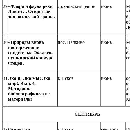
29
«Флора и фауна реки
Локнянский район
июнь
М
Ловать». Открытие
«
экологической тропы.
б
о
Л
30
«Природы вновь
пос. Палкино
июнь
М
восторженный
ц
свидетель». Эколого-
б
пушкинский конкурс
с
чтецов.
31
Эко-я! Эко-мы! Эко-
г. Псков
июнь
о
мир!. Вып. 4.
о
Методико-
д
библиографические
ю
материалы
К
СЕНТЯБРЬ
32
Открытая
г. Псков
сентябрь
Г