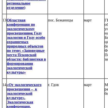
региональное
отделение)
13
Областная
пос. Бежаницы
март
Г
конференция по
о
экологическому
у
просвещениюк Году
н
экологии и Году особо
Б
охраняемых
ц
природных объектов
б
по теме: «Заповедные
Ф
места Псковской
П
области: библиотеки в
з
формировании
экологической
культуры»
14
«От экологического
г. Гдов
март
М
просвещения – к
р
экологической
б
культуре».
Экологическая
конференция.