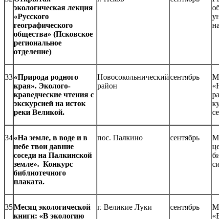
экологическая лекция
о
«Русского
у
географического
н
общества» (Псковское
региональное
отделение)
33
«Природа родного
Новосокольнический
сентябрь
М
края». Эколого-
район
«
краведческие чтения с
р
экскурсией на исток
к
реки Великой.
с
34
«На земле, в воде и в
пос. Палкино
сентябрь
М
небе твои давние
ц
соседи на Палкинской
б
земле». Конкурс
с
библиотечного
плаката.
35
Месяц экологической
г. Великие Луки
сентябрь
М
книги: «В экологию
«