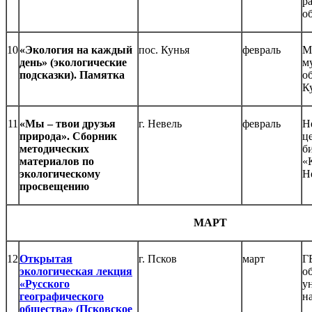
р
о
10
«Экология на каждый
пос. Кунья
февраль
М
день» (экологические
м
подсказки). Памятка
о
К
11
«Мы – твои друзья
г. Невель
февраль
Н
природа». Сборник
ц
методических
б
материалов по
«
экологическому
Н
просвещению
МАРТ
12
Открытая
г. Псков
март
Г
экологическая лекция
о
«Русского
у
географического
н
общества» (Псковское