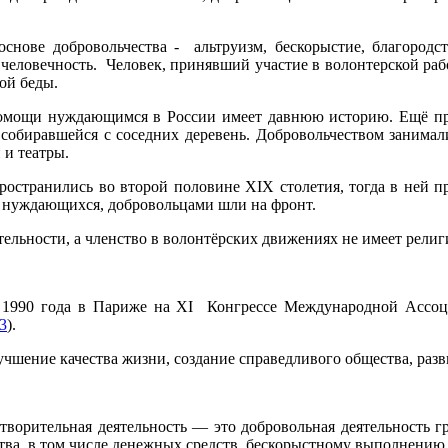
снове добровольчества - альтруизм, бескорыстие, благородст
и человечность. Человек, принявший участие в волонтерской раб
ой беды.
помощи нуждающимся в России имеет давнюю историю. Ещё пр
 собиравшейся с соседних деревень. Добровольчеством занимали
 и театры.
ространились во второй половине ХIХ столетия, тогда в ней п
я нуждающихся, добровольцами шли на фронт.
ельности, а членство в волонтёрских движениях не имеет религ
ре 1990 года в Париже на ХI Конгрессе Международной Ас
3
).
учшение качества жизни, создание справедливого общества, раз
готворительная деятельность — это добровольная деятельность
ва, в том числе денежных средств, бескорыстному выполнению 