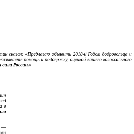
ин сказал: «Предлагаю объявить 2018-й Годом добровольца и
азываете помощь и поддержку, оценкой вашего колоссального
я сила России.»
тин
ред
а в
ила
у —
ами