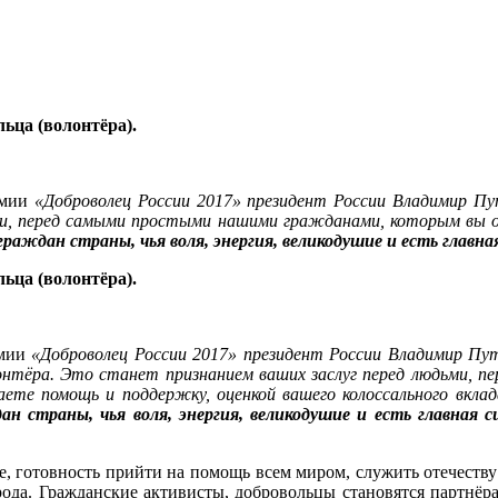
ьца (волонтёра).
емии
«Доброволец России 2017» президент России Владимир Пут
ми, перед самыми простыми нашими гражданами, которым вы ок
 граждан страны, чья воля, энергия, великодушие и есть главна
ьца (волонтёра).
емии
«Доброволец России 2017» президент России Владимир Пу
онтёра. Это станет признанием ваших заслуг перед людьми, пе
е помощь и поддержку, оценкой вашего колоссального вклад
дан страны, чья воля, энергия, великодушие и есть главная с
е, готовность прийти на помощь всем миром, служить отечеств
арода. Гражданские активисты, добровольцы становятся партнёр