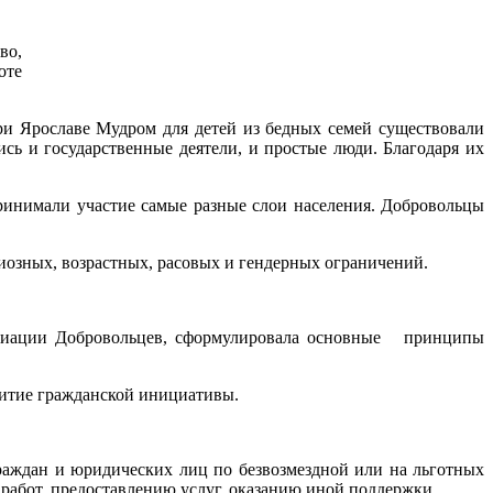
во,
оте
и Ярославе Мудром для детей из бедных семей существовали
сь и государственные деятели, и простые люди. Благодаря их
ринимали участие самые разные слои населения. Добровольцы
иозных, возрастных, расовых и гендерных ограничений.
социации Добровольцев, сформулировала основные принципы
витие гражданской инициативы.
 граждан и юридических лиц по безвозмездной или на льготных
работ, предоставлению услуг, оказанию иной поддержки.