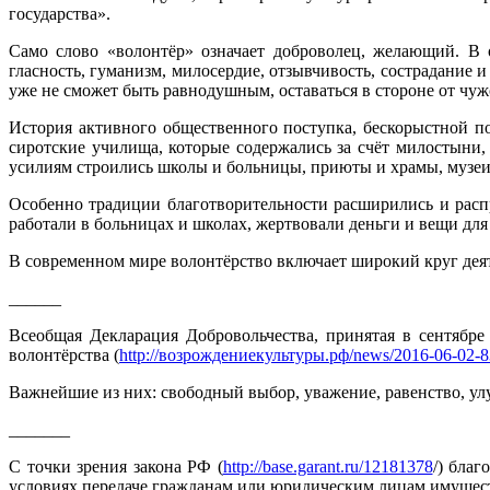
государства».
Само слово «волонтёр» означает доброволец, желающий. В о
гласность, гуманизм, милосердие, отзывчивость, сострадание 
уже не сможет быть равнодушным, оставаться в стороне от чуж
История активного общественного поступка, бескорыстной 
сиротские училища, которые содержались за счёт милостыни,
усилиям строились школы и больницы, приюты и храмы, музеи
Особенно традиции благотворительности расширились и расп
работали в больницах и школах, жертвовали деньги и вещи дл
В современном мире волонтёрство включает широкий круг деят
______
Всеобщая Декларация Добровольчества, принятая в сентяб
волонтёрства (
http://возрождениекультуры.рф/news/2016-06-02-8
Важнейшие из них: свободный выбор, уважение, равенство, ул
_______
С точки зрения закона РФ (
http://base.garant.ru/12181378
/) бла
условиях передаче гражданам или юридическим лицам имущест