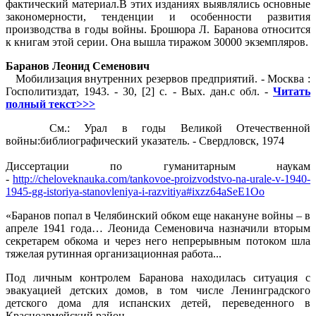
фактический материал.В этих изданиях выявлялись основные
закономерности, тенденции и особенности развития
производства в годы войны. Брошюра Л. Баранова относится
к книгам этой серии. Она вышла тиражом 30000 экземпляров.
Баранов Леонид Семенович
Мобилизация внутренних резервов предприятий. - Москва :
Госполитиздат, 1943. - 30, [2] с. - Вых. дан.с обл. -
Читать
полный текст>>>
См.: Урал в годы Великой Отечественной
войны:библиографический указатель. - Свердловск, 1974
Диссертации по гуманитарным наукам
-
http://cheloveknauka.com/tankovoe-proizvodstvo-na-urale-v-1940-
1945-gg-istoriya-stanovleniya-i-razvitiya#ixzz64aSeE1Oo
«Баранов попал в Челябинский обком еще накануне войны – в
апреле 1941 года… Леонида Семеновича назначили вторым
секретарем обкома и через него непрерывным потоком шла
тяжелая рутинная организационная работа...
Под личным контролем Баранова находилась ситуация с
эвакуацией детских домов, в том числе Ленинградского
детского дома для испанских детей, переведенного в
Красноармейский район...