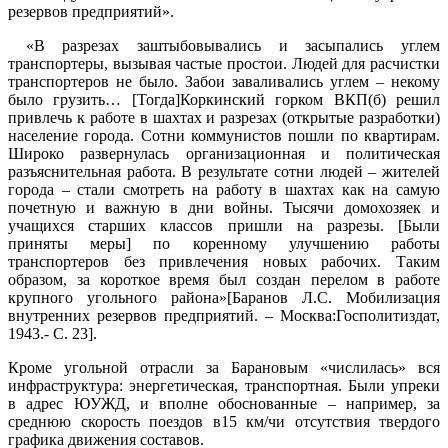
резервов предприятий».
«В разрезах заштыбовывались и засыпались углем
транспортеры, вызывая частые простои. Людей для расчистки
транспортеров не было. Забои заваливались углем – некому
было грузить… [Тогда]Коркинский горком ВКП(б) решил
привлечь к работе в шахтах и разрезах (открытые разработки)
население города. Сотни коммунистов пошли по квартирам.
Широко развернулась организационная и политическая
разъяснительная работа. В результате сотни людей – жителей
города – стали смотреть на работу в шахтах как на самую
почетную и важную в дни войны. Тысячи домохозяек и
учащихся старших классов пришли на разрезы. [Были
приняты меры] по коренному улучшению работы
транспортеров без привлечения новых рабочих. Таким
образом, за короткое время был создан перелом в работе
крупного угольного района»[Баранов Л.С. Мобилизация
внутренних резервов предприятий. – Москва:Госполитиздат,
1943.- С. 23].
Кроме угольной отрасли за Барановым «числилась» вся
инфраструктура: энергетическая, транспортная. Были упреки
в адрес ЮУЖД, и вполне обоснованные – например, за
среднюю скорость поездов в15 км/чи отсутствия твердого
графика движения составов.