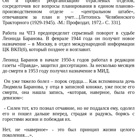
Он и провел реорганизацию отраслевых отделов,
сосредоточив все вопросы планирования в едином планово-
производственном отделе – «центральном штабе»,
отвечавшем за план и учет…[Летопись Челябинского
Тракторного (1929-1945). -М.: Профиздат, 1972.- С. 331].
Работа на ЧТЗ предопределит серьезный поворот в судьбе
Леонида Баранова. В феврале 1944 года он получит новое
назначение – в Москву, в отдел международной информации
ЦК ВКП(б), который позднее и возглавит.
Леонид Баранов в начале 1950-х годов работал в редакции
газеты «Правда», защитил диссертацию. За несколько месяцев
до смерти в 1953 году получил назначение в МИД.
Он уже тяжело болел – порок сердца… Как вспоминала дочь
Людмила Баранова, у отца в записной книжке, уже после его
смерти, она нашла запись, «которая, наверное, была его
девизом»:
- Силен тот, кто познал отчаяние, но не поддался ему, одолел
его и пошел дальше вперед, страдая и радуясь, борясь с
горестями жизни и побеждая их.
Нет, не «наверное» - это был принцип жизни целого
поколения…».