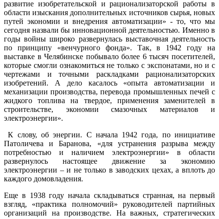
развитие изобретательской и рационализаторской работы в
области изыскания дополнительных источников сырья, новых
путей экономии и внедрения автоматизации» - то, что мы
сегодня назвали бы инновационной деятельностью. Именно в
годы войны широко развернулась выставочная деятельность
по принципу «венчурного фонда». Так, в 1942 году на
выставке в Челябинске побывало более 6 тысяч посетителей,
которые смогли ознакомиться не только с экспонатами, но и с
чертежами и точными раскладками рационализаторских
изобретений. А дело касалось «опыта автоматизации и
механизации производства, перевода промышленных печей с
жидкого топлива на твердое, применения заменителей в
строительстве, экономии смазочных материалов и
электроэнергии».
К слову, об энергии. С начала 1942 года, по инициативе
Патоличева и Баранова, «для устранения разрыва между
потребностью и наличием электроэнергии» в области
развернулось настоящее движение за экономию
электроэнергии – и не только в заводских цехах, а вплоть до
каждого домовладения.
Еще в 1938 году начала складываться странная, на первый
взгляд, «практика полномочий» руководителей партийных
организаций на производстве. На важных, стратегических