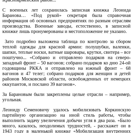
С военных лет сохранилась записная книжка Леонида
Баранова… «Под рукой» секретаря была справочная
информация об основных предприятиях по разным отраслям
производства. Военные заводы, естественно, в записной
книжке лишь пронумерованы и местоположение не указано.
Зато подробно выложена таблица по контролю за сбором
теплой одежды для красной армии: полушубки, валенки,
шапки, теплые носки, ватные шаровары, крутки, свитера – все
поштучно... «Собрано и отправлено подарков на северо-
западный фронт – 50 вагонов; собрано подарков ко дню 24-ой
годовщины РККА и отправлено на южный фронт – 68
вагонов и 47 телег; собрано подарков для женщин и детей
районов Московской области, освобожденных от немецких
оккупантов, и послано 39 вагонов».
За Барановым были закреплены целые отрасли – например,
угольная.
Леониду Семеновичу удалось мобилизовать Коркинскую
партийную организацию на иной стиль работы, чтобы
выполнить задачу увеличения добычи угля в два раза. «Было
много, казалось, неодолимых трудностей, - расскажет он в
1943 году в маленькой книжке «Мобилизация внутренних