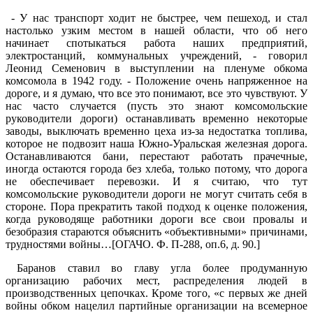
- У нас транспорт ходит не быстрее, чем пешеход, и стал
настолько узким местом в нашей области, что об него
начинает спотыкаться работа наших предприятий,
электростанций, коммунальных учреждений, - говорил
Леонид Семенович в выступлении на пленуме обкома
комсомола в 1942 году. - Положение очень напряженное на
дороге, и я думаю, что все это понимают, все это чувствуют. У
нас часто случается (пусть это знают комсомольские
руководители дороги) останавливать временно некоторые
заводы, выключать временно цеха из-за недостатка топлива,
которое не подвозит наша Южно-Уральская железная дорога.
Останавливаются бани, перестают работать прачечные,
иногда остаются города без хлеба, только потому, что дорога
не обеспечивает перевозки. И я считаю, что тут
комсомольские руководители дороги не могут считать себя в
стороне. Пора прекратить такой подход к оценке положения,
когда руководяще работники дороги все свои провалы и
безобразия стараются объяснить «объективными» причинами,
трудностями войны…[ОГАЧО. Ф. П-288, оп.6, д. 90.]
Баранов ставил во главу угла более продуманную
организацию рабочих мест, распределения людей в
производственных цепочках. Кроме того, «с первых же дней
войны обком нацелил партийные организации на всемерное