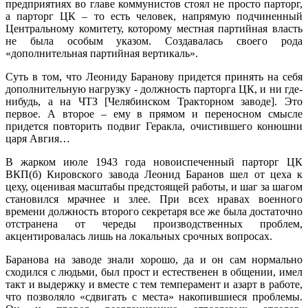
предприятиях во главе коммунистов стоял не просто парторг,
а парторг ЦК – то есть человек, напрямую подчиненный
Центральному комитету, которому местная партийная власть
не была особым указом. Создавалась своего рода
«дополнительная партийная вертикаль».
Суть в том, что Леониду Баранову придется принять на себя
дополнительную нагрузку - должность парторга ЦК, и ни где-
нибудь, а на ЧТЗ [Челябинском Тракторном заводе]. Это
первое. А второе – ему в прямом и переносном смысле
придется повторить подвиг Геракла, очистившего конюшни
царя Авгия…
В жарком июле 1943 года новоиспеченный парторг ЦК
ВКП(б) Кировского завода Леонид Баранов шел от цеха к
цеху, оценивая масштабы предстоящей работы, и шаг за шагом
становился мрачнее и злее. При всех нравах военного
времени должность второго секретаря все же была достаточно
отстранена от череды производственных проблем,
акцентировалась лишь на локальных срочных вопросах.
Баранова на заводе знали хорошо, да и он сам нормально
сходился с людьми, был прост и естественен в общении, имел
такт и выдержку и вместе с тем темперамент и азарт в работе,
что позволяло «сдвигать с места» накопившиеся проблемы.