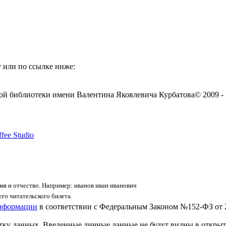
 или по ссылке ниже:
ой библиотеки имени Валентина Яковлевича Курбатова
© 2009 -
fee Studio
я и отчество. Например: иванов иван иванович
го читательского билета.
информации
в соответствии с Федеральным Законом №152-ФЗ от 
отку данных. Введенные личные данные не будут видны в открыт