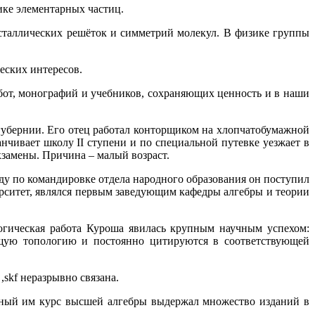
ике элементарных частиц.
сталлических решёток и симметрий молекул. В физике группы
ческих интересов.
бот, монографий и учебников, сохраняющих ценность и в наши
 губернии. Его отец работал конторщиком на хлопчатобумажной
нчивает школу II ступени и по специальной путевке уезжает в
экзамены. Причина – малый возраст.
ду по командировке отдела народного образования он поступил
ерситет, являлся первым заведующим кафедры алгебры и теории
логическая работа Куроша явилась крупным научным успехом:
бщую топологию и постоянно цитируются в соответствующей
,skf неразрывно связана.
нный им курс высшей алгебры выдержал множество изданий в