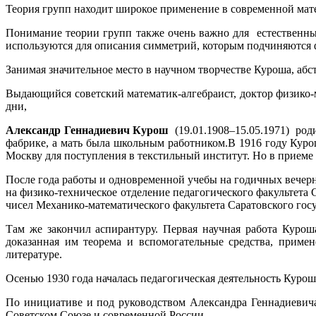
Теория групп находит широкое применение в современной мате
Понимание теории групп также очень важно для естественны
используются для описания симметрий, которым подчиняются 
Занимая значительное место в научном творчестве Куроша, абс
Выдающийся советский математик-алгебраист, доктор физико-
дни,
Александр Геннадиевич
Курош
(19.01.1908–15.05.1971) род
фабрике, а мать была школьным работником.В 1916 году Курош
Москву для поступления в текстильный институт. Но в приеме в
После года работы и одновременной учебы на годичных вечерн
на физико-техническое отделение педагогического факультета
чисел Механико-математического факультета Саратовского госу
Там же закончил аспирантуру. Первая научная работа Курош
доказанная им теорема и вспомогательные средства, приме
литературе.
Осенью 1930 года началась педагогическая деятельность Куроша
По инициативе и под руководством Александра Геннадиевич
Советском Союзе и современной России.