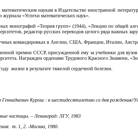
о математическим наукам в Издательстве иностранной литератур
и журнала «Успехи математических наук».
стных монографий «Теория групп» (1944), «Лекции по общей алг
ерситетов, редактор русских переводов целого ряда важных за
учных командировках в Англии, США, Франции, Италии, Австрал
ственной премии СССР, присужденной ему за учебники для вузов
рситета. Награжден орденами Трудового Красного Знамени, «Зн
оду жизни в результате тяжелой сердечной болезни.
 Геннадиевич Курош : к шестидесятилетию со дня рождения//
У
рные частицы. – Ленинград: ЛГУ, 1983
ния: т. 1, 2. -Москва, 1980.