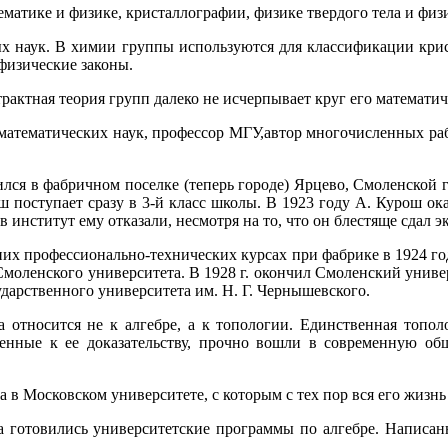
матике и физике, кристаллографии, физике твердого тела и физ
х наук. В химии группы используются для классификации кри
физические законы.
трактная теория групп далеко не исчерпывает круг его математи
математических наук, профессор МГУ,автор многочисленных ра
ился в фабричном поселке (теперь городе) Ярцево, Смоленской
 поступает сразу в 3-й класс школы. В 1923 году А. Курош ока
 институт ему отказали, несмотря на то, что он блестяще сдал 
их профессионально-технических курсах при фабрике в 1924 го
 Смоленского университета. В 1928 г. окончил Смоленский унив
дарственного университета им. Н. Г. Чернышевского.
а относится не к алгебре, а к топологии. Единственная топо
ненные к ее доказательству, прочно вошли в современную о
 в Московском университете, с которым с тех пор вся его жизнь 
а готовились университетские программы по алгебре. Написа