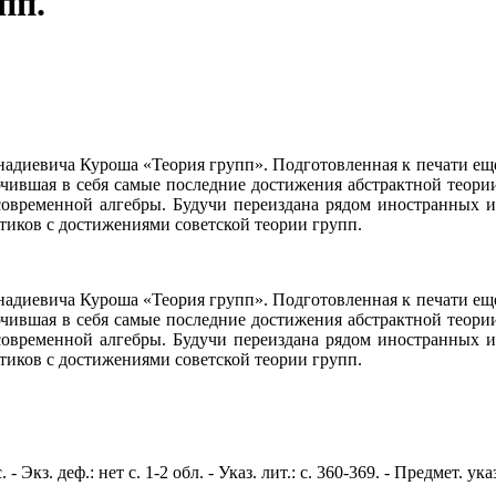
пп.
адиевича Куроша «Теория групп». Подготовленная к печати еще в
чившая в себя самые последние достижения абстрактной теории 
современной алгебры. Будучи переиздана рядом иностранных и
тиков с достижениями советской теории групп.
адиевича Куроша «Теория групп». Подготовленная к печати еще в
чившая в себя самые последние достижения абстрактной теории 
современной алгебры. Будучи переиздана рядом иностранных и
тиков с достижениями советской теории групп.
Экз. деф.: нет с. 1-2 обл. - Указ. лит.: с. 360-369. - Предмет. указ