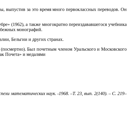
ы, выпустив за это время много первоклассных переводов. Он
ебре» (1962), а также многократно переиздававшегося учебника
рубежных монографий.
ии, Бельгии и других странах.
 (посмертно). Был почетным членом Уральского и Московского
ак Почета» и медалями
спехи математических наук. -1968. –
Т. 23,
вып. 2(140). – С.
219–