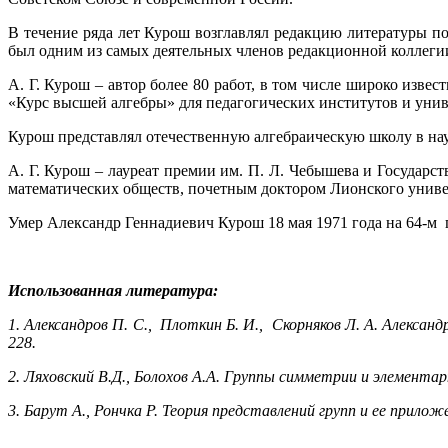
В течение ряда лет Курош возглавлял редакцию литературы п
был одним из самых деятельных членов редакционной коллеги
А. Г. Курош – автор более 80 работ, в том числе широко изве
«Курс высшей алгебры» для педагогических институтов и унив
Курош представлял отечественную алгебраическую школу в на
А. Г. Курош – лауреат премии им. П. Л. Чебышева и Государ
математических обществ, почетным доктором Лионского униве
Умер Александр Геннадиевич Курош 18 мая 1971 года на 64-м г
Использованная литература:
1. Александров
П. С.
,
Плоткин
Б. И.
,
Скорняков
Л. А.
Александр
228.
2.
Ляховский В.Д., Болохов А.А. Группы симметрии и элемента
3. Барут А., Рончка Р. Теория представлений групп и ее приложе