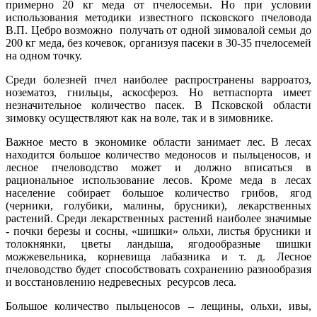
примерно 20 кг меда от пчелосемьи. Но при условии
использования методики известного псковского пчеловода
В.П. Цебро возможно получать от одной зимовалой семьи до
200 кг меда, без кочевок, организуя пасеки в 30-35 пчелосемей
на одном точку.
Среди болезней пчел наиболее распространены варроатоз,
нозематоз, гнильцы, аскосфероз. Но ветпаспорта имеет
незначительное количество пасек. В Псковской области
зимовку осуществляют как на воле, так и в зимовнике.
Важное место в экономике области занимает лес. В лесах
находится большое количество медоносов и пыльценосов, и
лесное пчеловодство может и должно вписаться в
рациональное использование лесов. Кроме меда в лесах
население собирает большое количество грибов, ягод
(черники, голубики, малины, брусники), лекарственных
растений. Среди лекарственных растений наиболее значимые
- почки березы и сосны, «шишки» ольхи, листья брусники и
толокнянки, цветы ландыша, ягодообразные шишки
можжевельника, корневища лабазника и т. д. Лесное
пчеловодство будет способствовать сохранению разнообразия
и восстановлению недревесных ресурсов леса.
Большое количество пыльценосов – лещины, ольхи, ивы,