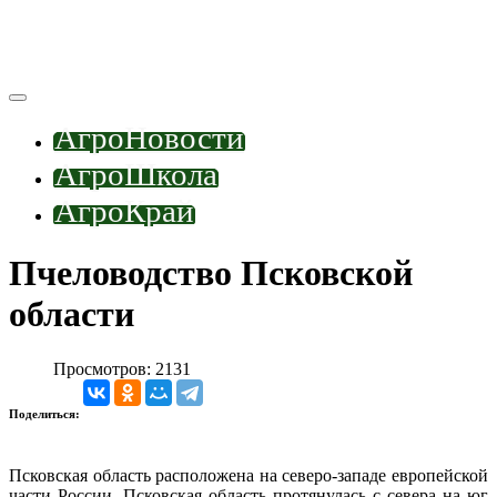
АгроНовости
АгроШкола
АгроКрай
Пчеловодство Псковской
области
Просмотров: 2131
Поделиться:
Псковская область расположена на северо-западе европейской
части России. Псковская область протянулась с севера на юг