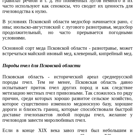
гравилат речной и т. д. Но пойменных лугов немного и их
часто используют как сенокосы, что сводит их ценность для
пчеловодства к нулю.
В условиях Псковской области медосбор начинается рано, с
ивы; июльско-августовский с лугового разнотравья, медосбор
продолжительный, но часто прерывается погодными
условиями.
Основной сорт меда Псковской области - разнотравье, может
встречаться майский ивовый мед, клеверный, кипрейный мед.
Породы пчел для Псковской области
Псковская область - исторический ареал среднерусской
породы пчел. Тем не менее, Псковская область давно
испытывает приток пчел других пород и как следствие
метизацию местных пчел привозными. Так сложилось по ряду
причин, среди которых хорошо развитое сельское хозяйство,
которое существенно изменило медоносную базу, хорошие
дороги и близость границ, которые способствовали быстрой
доставке пчелопакетов любой породы пчел, желание у
пчеловодов завести миролюбивых пчел.
Если в конце XIX века завоз пчел был небольшим и