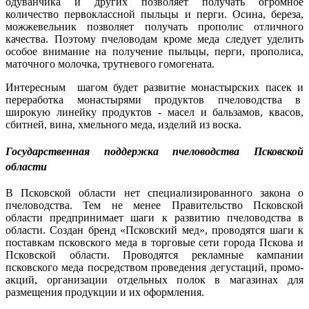
одуванчика и других позволяет получать огромное
количество первоклассной пыльцы и перги. Осина, береза,
можжевельник позволяет получать прополис отличного
качества. Поэтому пчеловодам кроме меда следует уделить
особое внимание на получение пыльцы, перги, прополиса,
маточного молочка, трутневого гомогената.
Интересным шагом будет развитие монастырских пасек и
переработка монастырями продуктов пчеловодства в
широкую линейку продуктов - масел и бальзамов, квасов,
сбитней, вина, хмельного меда, изделий из воска.
Государственная поддержка пчеловодства Псковской
области
В Псковской области нет специализированного закона о
пчеловодства. Тем не менее Правительство Псковской
области предпринимает шаги к развитию пчеловодства в
области. Создан бренд «Псковский мед», проводятся шаги к
поставкам псковского меда в торговые сети города Пскова и
Псковской области. Проводятся рекламные кампании
псковского меда посредством проведения дегустаций, промо-
акций, организации отдельных полок в магазинах для
размещения продукции и их оформления.