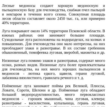
Лесные медоносы создают хорошую медоносную и
пыльценосную базу для пчеловодства, снабжая пчел пыльцой
и нектаром в течении всего сезона. Совокупная площадь
лесов области составляет около 2450 тыс. га, или примерно
40% территории.
Луга покрывают около 14% территории Псковской области. В
южных районах они занимают большие площади.
Суходольные луга расположены на водоразделах, на холмах и
повышениях. Для пчеловодства они мало интересны, на них
преобладают злаки и разнотравье. В их составе гребенник
обыкновенный, тимофеевка луговая, зверобой, манжетка и др.
Низинные луга помимо злаков и разнотравья, содержат много
осоки, разных видов. Низинные луга более привлекательны
для пчеловодства, на них много хороших пыльценосов и
медоносов - лютика едкого, щавеля, герани луговой,
лабазника вязолистного, гравилата речного и т. д.
Пойменные луга занимают поймы рек Великой, Плюссы,
Ловати, Сороти, Шелони и др. Пойменные луга обладают
большой медопродуктивностью, много первоклассных
медоносов - горошек мышиный, чина луговая, клевера;
разнотравье - василистник, купальница, герань луговая,