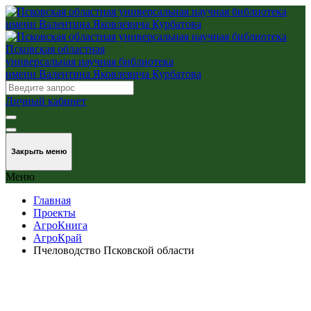
Псковская областная
универсальная научная библиотека
имени Валентина Яковлевича Курбатова
Личный кабинет
Закрыть меню
Меню
Главная
Проекты
АгроКнига
АгроКрай
Пчеловодство Псковской области