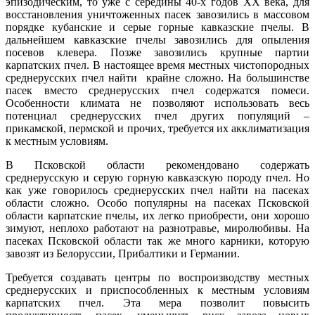
эпизодическим, то уже с середины 40-х годов XX века, для
восстановления уничтоженных пасек завозились в массовом
порядке кубанские и серые горные кавказские пчелы. В
дальнейшем кавказские пчелы завозились для опыления
посевов клевера. Позже завозились крупные партии
карпатских пчел. В настоящее время местных чистопородных
среднерусских пчел найти крайне сложно. На большинстве
пасек вместо среднерусских пчел содержатся помеси.
Особенности климата не позволяют использовать весь
потенциал среднерусских пчел других популяций –
прикамской, пермской и прочих, требуется их акклиматизация
к местным условиям.
В Псковской области рекомендовано содержать
среднерусскую и серую горную кавказскую породу пчел. Но
как уже говорилось среднерусских пчел найти на пасеках
области сложно. Особо популярны на пасеках Псковской
области карпатские пчелы, их легко приобрести, они хорошо
зимуют, неплохо работают на разнотравье, миролюбивы. На
пасеках Псковской области так же много карники, которую
завозят из Белоруссии, Прибалтики и Германии.
Требуется создавать центры по воспроизводству местных
среднерусских и приспособленных к местным условиям
карпатских пчел. Эта мера позволит повысить