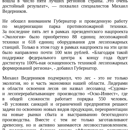
вошла в число пяти лучших регионов страны. Это очень
достойный результат», — похвалил специалистов Михаил
Ведерников.
Не обошел вниманием Губернатор и проведенную работу
по модернизации парка противопожарной техники.
За последние пять лет в рамках президентского нацпроекта
«Экология» было приобретено 88 единиц лесопожарной
техники и 618 единиц оборудования для лесопожарных
станций. Только в этом году в рамках нацпроекта на эти цели
было направлено почти 100 млн рублей. «Благодаря такой
поддержке федерального центра к концу года будет
достигнута 100%-ная оснащенность техникой лесопожарных
формирований региона», - добавил Губернатор.
Михаил Ведерников подчеркнул, что лес - это не только
экология, но и часть экономики нашей области. Лидерами
в области освоения лесов он назвал лесозавод «Судома»
и лесоперерабатывающее производство «Оско-Инвест», где
в общей сложности работает порядка 550 человек.
«В условиях санкций и ограничений предприятия решают
задачи по освоению новых видов продукции, переориентации
на новые рынки сбыта и выстраиванию безотходного
производства. Вместе с тем не только заготавливают
древесину, но и активно занимаются лесовосстановлением.