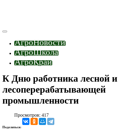
АгроНовости
АгроШкола
АгроКрай
К Дню работника лесной и
лесоперерабатывающей
промышленности
Просмотров: 417
Поделиться: