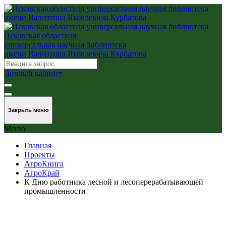
Псковская областная
универсальная научная библиотека
имени Валентина Яковлевича Курбатова
Личный кабинет
Закрыть меню
Меню
Главная
Проекты
АгроКнига
АгроКрай
К Дню работника лесной и лесоперерабатывающей
промышленности