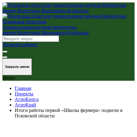
Псковская областная
универсальная научная библиотека
имени Валентина Яковлевича Курбатова
Личный кабинет
Закрыть меню
Меню
Главная
Проекты
АгроКнига
АгроКрай
Итоги работы первой «Школы фермера» подвели в
Псковской области