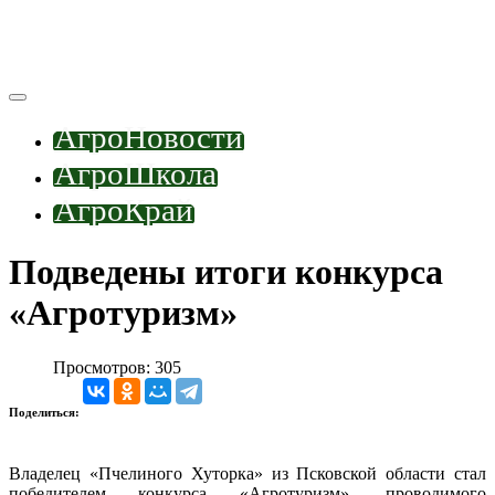
АгроНовости
АгроШкола
АгроКрай
Подведены итоги конкурса
«Агротуризм»
Просмотров: 305
Поделиться:
Владелец «Пчелиного Хуторка» из Псковской области стал
победителем конкурса «Агротуризм», проводимого