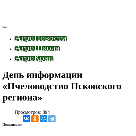
АгроНовости
АгроШкола
АгроКрай
День информации
«Пчеловодство Псковского
региона»
Просмотров: 894
Поделиться: