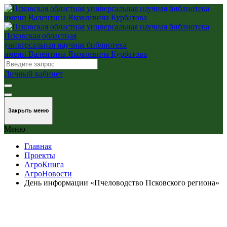
Псковская областная
универсальная научная библиотека
имени Валентина Яковлевича Курбатова
Личный кабинет
Закрыть меню
Меню
Главная
Проекты
АгроКнига
АгроНовости
День информации «Пчеловодство Псковского региона»