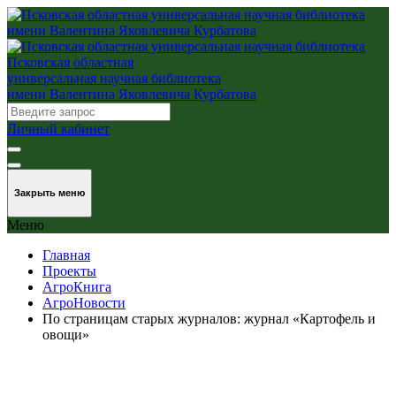
Псковская областная
универсальная научная библиотека
имени Валентина Яковлевича Курбатова
Личный кабинет
Закрыть меню
Меню
Главная
Проекты
АгроКнига
АгроНовости
По страницам старых журналов: журнал «Картофель и
овощи»