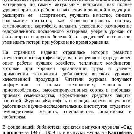
материалов по самым актуальным вопросам: как полнее
удовлетворить потребности населения в овощной продукции,
расширить ее ассортимент, улучшить качество, снизить
содержание нитратов; как усовершенствовать систему
семеноводства картофеля, наладить ускоренное размножение
оздоровленного посадочного материала, уберечь урожай от
фитофтороза и других болезней, от вредителей и сорняков;
уменьшить потери при уборке и во время хранения.
На страницах издания отразилась история развития
отечественного картофелеводства, овощеводства; представлен
опыт работы лучших хозяйств, тепличных комбинатов,
которые при хорошей организации труда и умелом
применении технологии добиваются высоких урожаев
качественной продукции. Читатели журнала получают
информацию о новых технологиях, машинах и
приспособлениях, высокопродуктивных сортах и гибридах,
приемах семеноводства, эффективных средствах защиты
растений. Журнал «Картофель и овощи» адресован ученым,
работникам научно-исследовательских институтов, студентам,
руководителям хозяйств, специалистам, опытникам и
любителям.
В фонде нашей библиотеки хранятся выпуски журнала «
Сад
и огород
» за 1946 – 1959 гг. и выпуски журнала «
Картофель