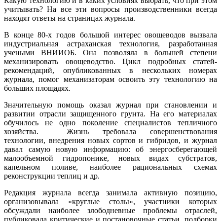
Какую технологию и в каких условиях выбрать, что при этом
учитывать? На все эти вопросы производственники всегда
находят ответы на страницах журнала.
В конце 80-х годов большой интерес овощеводов вызвала
индустриальная астраханская технология, разработанная
учеными ВНИИОБ. Она позволяла в большей степени
механизировать овощеводство. Цикл подробных статей-
рекомендаций, опубликованных в нескольких номерах
журнала, помог механизаторам освоить эту технологию на
больших площадях.
Значительную помощь оказал журнал при становлении и
развитии отрасли защищенного грунта. На его материалах
обучилось не одно поколение специалистов тепличного
хозяйства. Жизнь требовала совершенствования
технологии, внедрения новых сортов и гибридов, и журнал
давал самую новую информацию: об энергосберегающей
малообъемной гидропонике, новых видах субстратов,
капельном поливе, наиболее рациональных схемах
реконструкции теплиц и др.
Редакция журнала всегда занимала активную позицию,
организовывала «круглые столы», участники которых
обсуждали наиболее злободневные проблемы отраслей,
публиковала критические и постановочные статьи, подборки