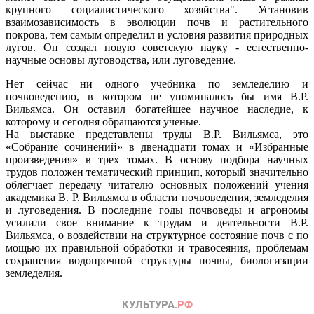
крупного социалистического хозяйства". Установив
взаимозависимость в эволюции почв и растительного
покрова, тем самым определил и условия развития природных
лугов. Он создал новую советскую науку - естественно-
научные основы луговодства, или луговедение.
Нет сейчас ни одного учебника по земледелию и
почвоведению, в котором не упоминалось бы имя В.Р.
Вильямса. Он оставил богатейшее научное наследие, к
которому и сегодня обращаются ученые.
На выставке представлены труды В.Р. Вильямса, это
«Собрание сочинений» в двенадцати томах и «Избранные
произведения» в трех томах. В основу подбора научных
трудов положен тематический принцип, который значительно
облегчает передачу читателю основных положений учения
академика В. Р. Вильямса в области почвоведения, земледелия
и луговедения. В последние годы почвоведы и агрономы
усилили свое внимание к трудам и деятельности В.Р.
Вильямса, о воздействии на структурное состояние почв с по
мощью их правильной обработки и травосеяния, проблемам
сохранения водопрочной структуры почвы, биологизации
земледелия.