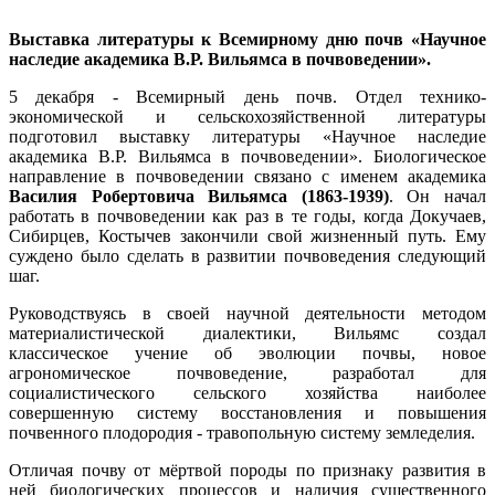
Выставка литературы
к
Всемирному дню почв «Научное
наследие академика В.Р. Вильямса в почвоведении».
5 декабря - Всемирный день почв. Отдел технико-
экономической и сельскохозяйственной литературы
подготовил выставку литературы «Научное наследие
академика В.Р. Вильямса в почвоведении». Биологическое
направление в почвоведении связано с именем академика
Василия Робертовича Вильямса (1863-1939)
. Он начал
работать в почвоведении как раз в те годы, когда Докучаев,
Сибирцев, Костычев закончили свой жизненный путь. Ему
суждено было сделать в развитии почвоведения следующий
шаг.
Руководствуясь в своей научной деятельности методом
материалистической диалектики, Вильямс создал
классическое учение об эволюции почвы, новое
агрономическое почвоведение, разработал для
социалистического сельского хозяйства наиболее
совершенную систему восстановления и повышения
почвенного плодородия - травопольную систему земледелия.
Отличая почву от мёртвой породы по признаку развития в
ней биологических процессов и наличия существенного