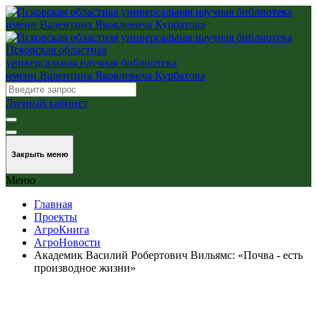
Псковская областная
универсальная научная библиотека
имени Валентина Яковлевича Курбатова
Личный кабинет
Закрыть меню
Меню
Главная
Проекты
АгроКнига
АгроНовости
Академик Василий Робертович Вильямс: «Почва - есть
производное жизни»