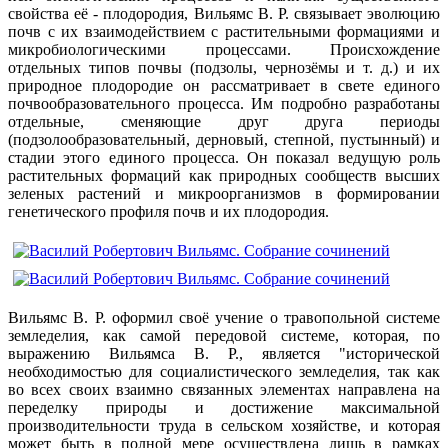
свойства её - плодородия, Вильямс В. Р. связывает эволюцию
почв с их взаимодействием с растительными формациями и
микробиологическими процессами. Происхождение
отдельных типов почвы (подзолы, чернозёмы и т. д.) и их
природное плодородие он рассматривает в свете единого
почвообразовательного процесса. Им подробно разработаны
отдельные, сменяющие друг друга периоды
(подзолообразовательный, дерновый, степной, пустынный) и
стадии этого единого процесса. Он показал ведущую роль
растительных формаций как природных сообществ высших
зеленых растений и микроорганизмов в формировании
генетического профиля почв и их плодородия.
Вильямс В. Р. оформил своё учение о травопольной системе
земледелия, как самой передовой системе, которая, по
выражению Вильямса В. Р., является "исторической
необходимостью для социалистического земледелия, так как
во всех своих взаимно связанных элементах направлена на
переделку природы и достижение максимальной
производительности труда в сельском хозяйстве, и которая
может быть в полной мере осуществлена лишь в рамках