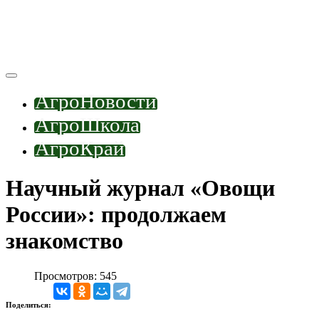
АгроНовости
АгроШкола
АгроКрай
Научный журнал «Овощи
России»: продолжаем
знакомство
Просмотров: 545
Поделиться: