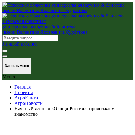
Псковская областная
универсальная научная библиотека
имени Валентина Яковлевича Курбатова
Личный кабинет
Закрыть меню
Меню
Главная
Проекты
АгроКнига
АгроНовости
Научный журнал «Овощи России»: продолжаем
знакомство