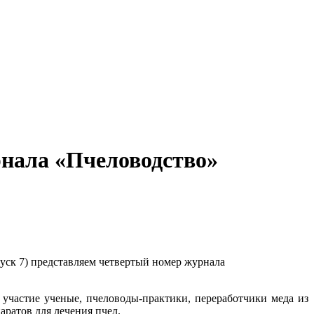
рнала «Пчеловодство»
ск 7) представляем четвертый номер журнала
участие ученые, пчеловоды-практики, переработчики меда из
аратов для лечения пчел.