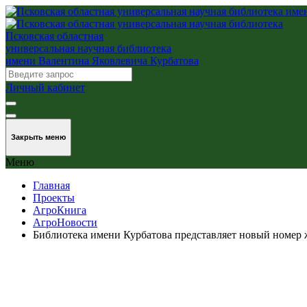
Псковская областная
универсальная научная библиотека
имени Валентина Яковлевича Курбатова
Личный кабинет
Закрыть меню
Меню
Главная
Проекты
АгроКнига
АгроНовости
Библиотека имени Курбатова представляет новый номер