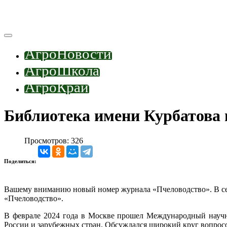
АгроНовости
АгроШкола
АгроКрай
Библиотека имени Курбатова 
Просмотров: 326
Поделиться:
Вашему вниманию новый номер журнала «Пчеловодство». В сер
«Пчеловодство».
В феврале 2024 года в Москве прошел Международный научно
России и зарубежных стран. Обсуждался широкий круг вопросо