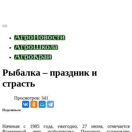
АгроНовости
АгроШкола
АгроКрай
Рыбалка – праздник и
страсть
Просмотров: 341
Поделиться:
Начиная с 1985 года, ежегодно, 27 июня, отмечается
Всемирный день рыболовства. Праздник установлен