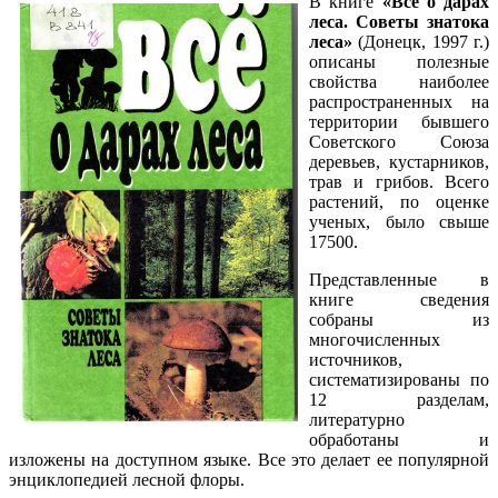
В книге
«Все о дарах
леса. Советы знатока
леса»
(Донецк, 1997 г.)
описаны полезные
свойства наиболее
распространенных на
территории бывшего
Советского Союза
деревьев, кустарников,
трав и грибов. Всего
растений, по оценке
ученых, было свыше
17500.
Представленные в
книге сведения
собраны из
многочисленных
источников,
систематизированы по
12 разделам,
литературно
обработаны и
изложены на доступном языке. Все это делает ее популярной
энциклопедией лесной флоры.