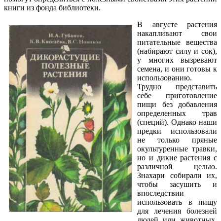
книги из фонда библиотеки.
В августе растения
накапливают свои
питательные вещества
(набирают силу и сок),
у многих вызревают
семена, и они готовы к
использованию.
Трудно представить
себе приготовление
пищи без добавления
определенных трав
(специй). Однако наши
предки использовали
не только пряные
окультуренные травки,
но и дикие растения с
различной целью.
Знахари собирали их,
чтобы засушить и
впоследствии
использовать в пищу
для лечения болезней
людей или животных,