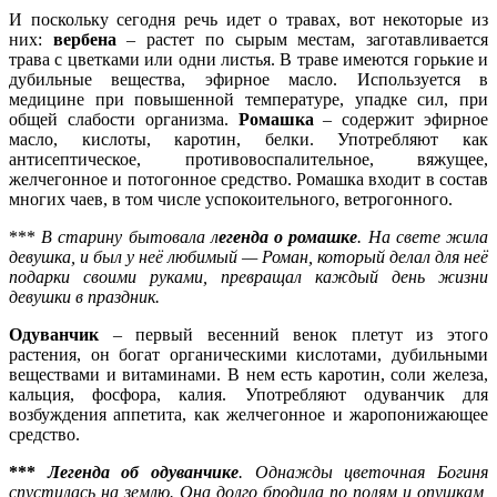
И поскольку сегодня речь идет о травах, вот некоторые из
них:
вербена
– растет по сырым местам, заготавливается
трава с цветками или одни листья. В траве имеются горькие и
дубильные вещества, эфирное масло. Используется в
медицине при повышенной температуре, упадке сил, при
общей слабости организма.
Ромашка
– содержит эфирное
масло, кислоты, каротин, белки. Употребляют как
антисептическое, противовоспалительное, вяжущее,
желчегонное и потогонное средство. Ромашка входит в состав
многих чаев, в том числе успокоительного, ветрогонного.
***
В старину бытовала л
егенда о ромашке
. На свете жила
девушка, и был у неё любимый — Роман, который делал для неё
подарки своими руками, превращал каждый день жизни
девушки в праздник.
Одуванчик
– первый весенний венок плетут из этого
растения, он богат органическими кислотами, дубильными
веществами и витаминами. В нем есть каротин, соли железа,
кальция, фосфора, калия. Употребляют одуванчик для
возбуждения аппетита, как желчегонное и жаропонижающее
средство.
***
Легенда об одуванчике
. Однажды цветочная Богиня
спустилась на землю. Она долго бродила по полям и опушкам,