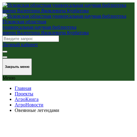
Псковская областная
универсальная научная библиотека
имени Валентина Яковлевича Курбатова
Личный кабинет
Закрыть меню
Меню
Главная
Проекты
АгроКнига
АгроНовости
Овеянные легендами