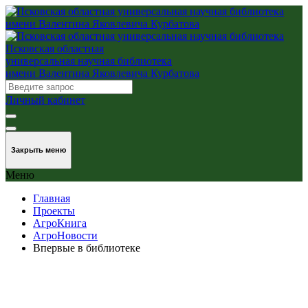
Псковская областная
универсальная научная библиотека
имени Валентина Яковлевича Курбатова
Личный кабинет
Закрыть меню
Меню
Главная
Проекты
АгроКнига
АгроНовости
Впервые в библиотеке