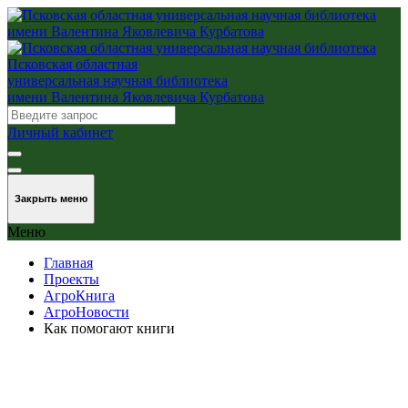
Псковская областная
универсальная научная библиотека
имени Валентина Яковлевича Курбатова
Личный кабинет
Закрыть меню
Меню
Главная
Проекты
АгроКнига
АгроНовости
Как помогают книги