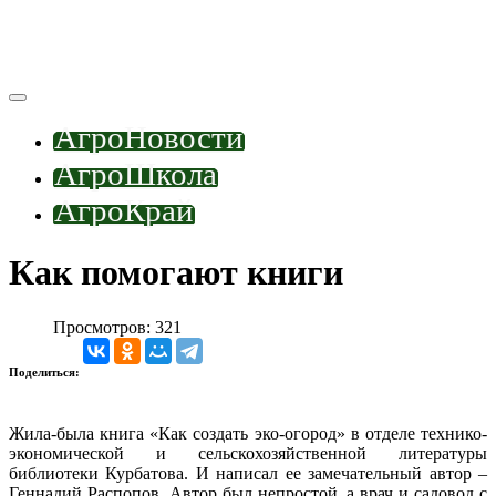
АгроНовости
АгроШкола
АгроКрай
Как помогают книги
Просмотров: 321
Поделиться:
Жила-была книга «Как создать эко-огород» в отделе технико-
экономической и сельскохозяйственной литературы
библиотеки Курбатова. И написал ее замечательный автор –
Геннадий Распопов. Автор был непростой, а врач и садовод с