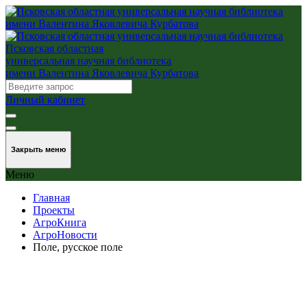
Псковская областная
универсальная научная библиотека
имени Валентина Яковлевича Курбатова
Личный кабинет
Закрыть меню
Меню
Главная
Проекты
АгроКнига
АгроНовости
Поле, русское поле