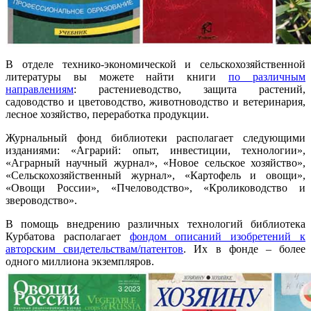
В отделе технико-экономической и сельскохозяйственной
литературы вы можете найти книги
по различным
направлениям
: растениеводство, защита растений,
садоводство и цветоводство, животноводство и ветеринария,
лесное хозяйство, переработка продукции.
Журнальный фонд библиотеки располагает следующими
изданиями: «Аграрий: опыт, инвестиции, технологии»,
«Аграрный научный журнал», «Новое сельское хозяйство»,
«Сельскохозяйственный журнал», «Картофель и овощи»,
«Овощи России», «Пчеловодство», «Кролиководство и
звероводство».
В помощь внедрению различных технологий библиотека
Курбатова располагает
фондом описаний изобретений к
авторским свидетельствам/патентов
. Их в фонде – более
одного миллиона экземпляров.