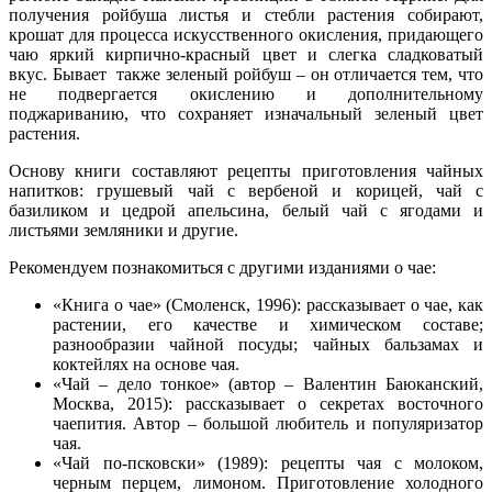
получения ройбуша листья и стебли растения собирают,
крошат для процесса искусственного окисления, придающего
чаю яркий кирпично-красный цвет и слегка сладковатый
вкус. Бывает также зеленый ройбуш – он отличается тем, что
не подвергается окислению и дополнительному
поджариванию, что сохраняет изначальный зеленый цвет
растения.
Основу книги составляют рецепты приготовления чайных
напитков: грушевый чай с вербеной и корицей, чай с
базиликом и цедрой апельсина, белый чай с ягодами и
листьями земляники и другие.
Рекомендуем познакомиться с другими изданиями о чае:
«Книга о чае» (Смоленск, 1996): рассказывает о чае, как
растении, его качестве и химическом составе;
разнообразии чайной посуды; чайных бальзамах и
коктейлях на основе чая.
«Чай – дело тонкое» (автор – Валентин Баюканский,
Москва, 2015): рассказывает о секретах восточного
чаепития. Автор – большой любитель и популяризатор
чая.
«Чай по-псковски» (1989): рецепты чая с молоком,
черным перцем, лимоном. Приготовление холодного