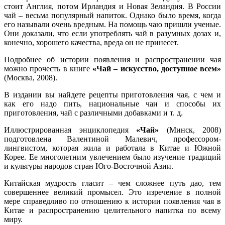
стоит Англия, потом Ирландия и Новая Зеландия. В России
чай – весьма популярный напиток. Однако было время, когда
его называли очень вредным. На помощь чаю пришли ученые.
Они доказали, что если употреблять чай в разумных дозах и,
конечно, хорошего качества, вреда он не принесет.
Подробнее об истории появления и распространении чая
можно прочесть в книге
«Чай – искусство, доступное всем»
(Москва, 2008).
В издании вы найдете рецепты приготовления чая, с чем и
как его надо пить, национальные чаи и способы их
приготовления, чай с различными добавками и т. д.
Иллюстрированная энциклопедия
«Чай»
(Минск, 2008)
подготовлена Валентиной Малевич, профессором-
лингвистом, которая жила и работала в Китае и Южной
Корее. Ее многолетним увлечением было изучение традиций
и культуры народов стран Юго-Восточной Азии.
Китайская мудрость гласит – чем сложнее путь дао, тем
совершеннее великий промысел. Это изречение в полной
мере справедливо по отношению к истории появления чая в
Китае и распространению целительного напитка по всему
миру.