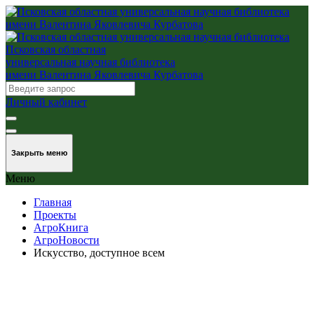
Псковская областная
универсальная научная библиотека
имени Валентина Яковлевича Курбатова
Личный кабинет
Закрыть меню
Меню
Главная
Проекты
АгроКнига
АгроНовости
Искусство, доступное всем