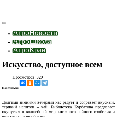
АгроНовости
АгроШкола
АгроКрай
Искусство, доступное всем
Просмотров: 320
Поделиться:
Долгими зимними вечерами нас радует и согревает вкусный,
терпкий напиток – чай. Библиотека Курбатова предлагает
окунуться в волшебный мир книжного чайного изобилия и
вкусового разнообразия.