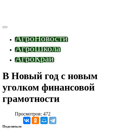
АгроНовости
АгроШкола
АгроКрай
В Новый год с новым
уголком финансовой
грамотности
Просмотров: 472
Поделиться: