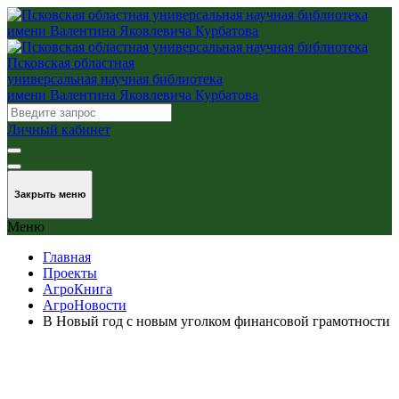
Псковская областная
универсальная научная библиотека
имени Валентина Яковлевича Курбатова
Личный кабинет
Закрыть меню
Меню
Главная
Проекты
АгроКнига
АгроНовости
В Новый год с новым уголком финансовой грамотности