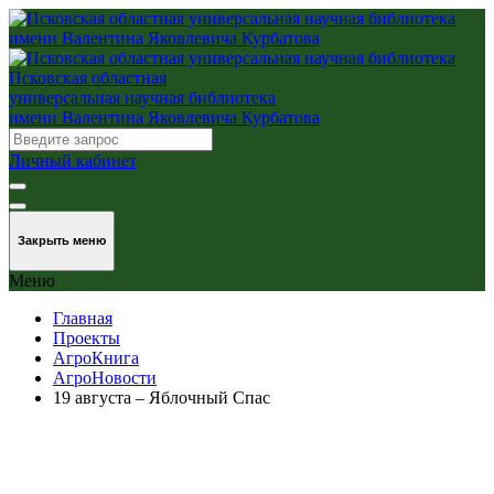
Псковская областная
универсальная научная библиотека
имени Валентина Яковлевича Курбатова
Личный кабинет
Закрыть меню
Меню
Главная
Проекты
АгроКнига
АгроНовости
19 августа – Яблочный Спас