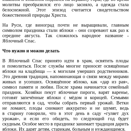
молитвы преобразился: его лицо засияло, а одежда стала
белоснежной. Этот эпизод считается свидетельством
божественной природы Христа.
На Руси, где виноград почти не выращивали, главным
символом праздника стали яблоки - они созревают как раз к
середине августа. Так сложилось народное название -
Яблочный Спас.
Что нужно и можно делать
В Яблочный Спас принято идти в храм, освятить плоды
и помолиться. После службы многие приносят освящённые
яблоки на кладбища — к могилам умерших родственников.
Это древняя традиция, напоминающая о связи между мирами
живых и усопших. Освящённое яблоко, как «дар из рая»,
символ памяти и любви. После храма начинается семейный
праздник. Хозяйки пекут яблочные пироги, варят варенье,
готовят запечённые яблоки с мёдом и корицей. Семьями
отправляются в сад, чтобы собрать первый урожай. Ветки
не ломают, плоды снимают аккуратно и не шумят, ведь
в старину говорили, что в этот день в саду «гуляет дух
урожая», и если его обидеть, то следующий год будет
скудным. Особое место в празднике занимает традиция дарить
яблоки. Их дарят детям, старикам, больным и нуждающимся.