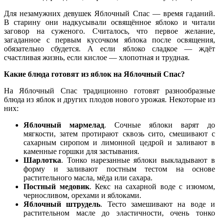
Для незамужних девушек Яблочный Спас — время гаданий.
В старину они надкусывали освящённое яблоко и читали
заговор на суженого. Считалось, что первое желание,
загаданное с первым кусочком яблока после освящения,
обязательно сбудется. А если яблоко сладкое — ждёт
счастливая жизнь, если кислое — хлопотная и трудная.
Какие блюда готовят из яблок на Яблочный Спас?
На Яблочный Спас традиционно готовят разнообразные
блюда из яблок и других плодов нового урожая. Некоторые из
них:
Яблочный мармелад
. Сочные яблоки варят до
мягкости, затем протирают сквозь сито, смешивают с
сахарным сиропом и лимонной цедрой и заливают в
каменные горшки для застывания.
Шарлотка
. Тонко нарезанные яблоки выкладывают в
форму и заливают постным тестом на основе
растительного масла, мёда или сахара.
Постный медовик
. Кекс на сахарной воде с изюмом,
черносливом, орехами и яблоками.
Яблочный штрудель
. Тесто замешивают на воде и
растительном масле до эластичности, очень тонко