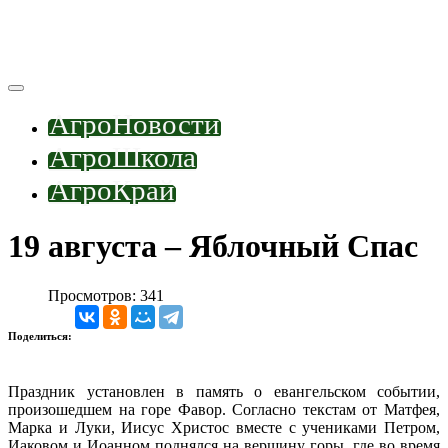
АгроНовости
АгроШкола
АгроКрай
19 августа – Яблочный Спас
Просмотров: 341
Поделиться:
Праздник установлен в память о евангельском событии,
произошедшем на горе Фавор. Согласно текстам от Матфея,
Марка и Луки, Иисус Христос вместе с учениками Петром,
Иаковом и Иоанном поднялся на вершину горы, где во время