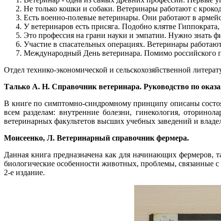
Не только кошки и собаки. Ветеринары работают с крок
Есть военно-полевые ветеринары. Они работают в армей
У ветеринаров есть присяга. Подобно клятве Гиппократа
Это профессия на грани науки и эмпатии. Нужно знать ф
Участие в спасательных операциях. Ветеринары работаю
Международный День ветеринара. Помимо российского п
Отдел технико-экономической и сельскохозяйственной литерат
Талько А. Н. Справочник ветеринара. Руководство по ок
В книге по симптомно-синдромному принципу описаны состо
всем разделам: внутренние болезни, гинекология, оторинол
ветеринарных факультетов высших учебных заведений и влад
Моисеенко, Л. Ветеринарный справочник фермера.
Данная книга предназначена как для начинающих фермеров, т
биологические особенности животных, проблемы, связанные с 
2-е издание.