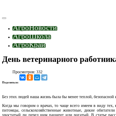
АгроНовости
АгроШкола
АгроКрай
День ветеринарного работник
Просмотров: 332
Поделиться:
Без этих людей наша жизнь была бы менее теплой, безопасной 
Когда мы говорим о врачах, то чаще всего имеем в виду тех,
питомцы, сельскохозяйственные животные, дикие обитатели
хвостатый ли перед ним пациент или рогатый. В статье расс