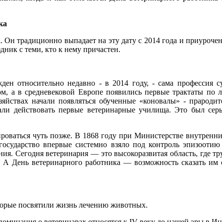
ка
а
. Он традиционно выпадает на эту дату с 2014 года и приуроч
здник с теми, кто к нему причастен.
ден относительно недавно - в 2014 году, - сама профессия с
м, а в средневековой Европе появились первые трактаты по
зяйствах начали появляться обученные «коновалы» - прародит
али действовать первые ветеринарные училища. Это был сер
роваться чуть позже. В 1868 году при Министерстве внутренни
осударство впервые системно взяло под контроль эпизоотию
я. Сегодня ветеринария — это высокоразвитая область, где тру
 А День ветеринарного работника — возможность сказать им сп
торые посвятили жизнь лечению животных.
поминания о ветеринарах относятся к IV веку до нашей эры в И