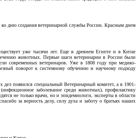
ен ко дню создания ветеринарной службы России. Красным днем
уществует уже тысячи лет. Еще в древнем Египте и в Китае
 лечению животных. Первые шаги ветеринарии в России были
ели современных ветеринаров. Уже в 1808 году при медико-
ьезный поворот к системному обучению и научному подходу
х дел появился специальный Ветеринарный комитет, а в 1901-
 (инфекционное заболевание среди животных), профилактику
дятся не только врачи, но и эпидемиологи, эксперты в области
асибо за верность делу, силу духа и заботу о братьях наших
ндии и Китае