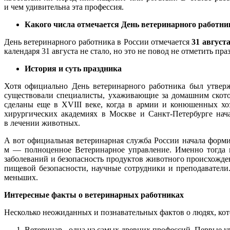
и чем удивительна эта профессия.
Какого числа отмечается День ветеринарного работни
День ветеринарного работника в России отмечается
31 август
календаря 31 августа не стало, но это не повод не отметить пра
История и суть праздника
Хотя официально День ветеринарного работника был утверж
существовали специалисты, ухаживающие за домашним ското
сделаны еще в XVIII веке, когда в армии и конюшенных хо
хирургических академиях в Москве и Санкт-Петербурге нач
в лечении животных.
А вот официальная ветеринарная служба России начала форми
м — полноценное Ветеринарное управление. Именно тогда г
заболеваний и безопасность продуктов животного происхождени
пищевой безопасности, научные сотрудники и преподаватели.
меньших.
Интересные факты о ветеринарных работниках
Несколько неожиданных и познавательных фактов о людях, ко
Ветеринар - одна из самых древних профессий. Первые у