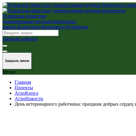
Псковская областная
универсальная научная библиотека
имени Валентина Яковлевича Курбатова
Личный кабинет
Закрыть меню
Меню
Главная
Проекты
АгроКнига
АгроНовости
День ветеринарного работника: праздник добрых сердец 