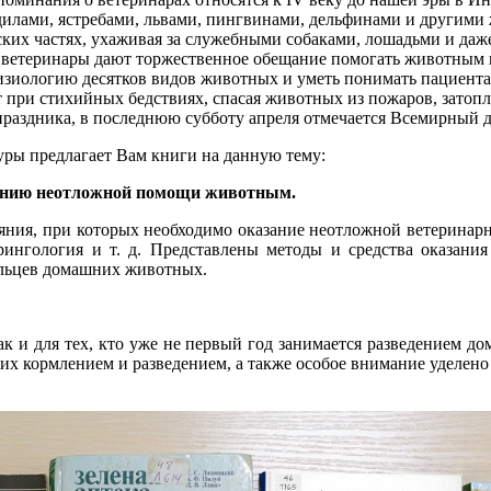
одилами, ястребами, львами, пингвинами, дельфинами и другим
ских частях, ухаживая за служебными собаками, лошадьми и да
, ветеринары дают торжественное обещание помогать животным 
изиологию десятков видов животных и уметь понимать пациента 
т при стихийных бедствиях, спасая животных из пожаров, зато
раздника, в последнюю субботу апреля отмечается Всемирный 
уры предлагает Вам книги на данную тему:
азанию неотложной помощи животным.
яния, при которых необходимо оказание неотложной ветеринар
арингология и т. д. Представлены методы и средства оказани
ельцев домашних животных.
ак и для тех, кто уже не первый год занимается разведением
их кормлением и разведением, а также особое внимание уделен