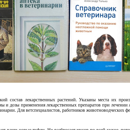
кий состав лекарственных растений. Указаны места их произ
емы и дозы применения лекарственных препаратов при лечении ж
нарии. Для ветспециалистов, работников животноводческих фер
ует ваши новые туфли. Не разбросает мусор по всей кухне, пот