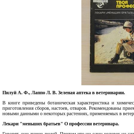
Пилуй А. Ф., Лаппо Л. В. Зеленая аптека в ветеринарии.
В книге приведены ботаническая характеристика и химичес
приготовления сборов, настоев, отваров. Рекомендованы при
новыми данными о некоторых растениях, применяемых в ветери
Лекари "меньших братьев" О профессии ветеринара.
Говорят, они лучше людей. Притом что ни один человек не сж