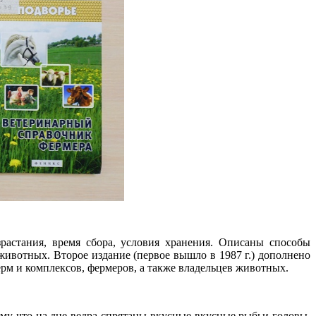
растания, время сбора, условия хранения. Описаны способы
ивотных. Второе издание (первое вышло в 1987 г.) дополнено
м и комплексов, фермеров, а также владельцев животных.
ому что на дне ведра спрятаны вкусные-вкусные рыбьи головы.