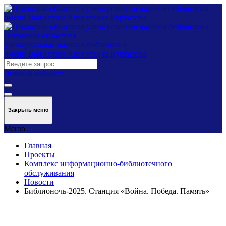
Псковская областная
универсальная научная библиотека
имени Валентина Яковлевича Курбатова
Личный кабинет
Закрыть меню
Меню
Главная
Проекты
Комплекс информационно-библиотечного
обслуживания
Новости
Библионочь-2025. Станция «Война. Победа. Память»