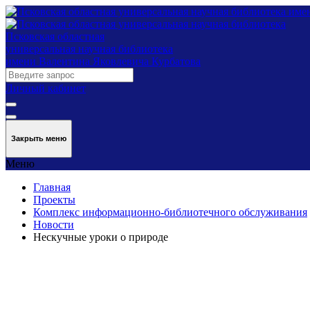
Псковская областная
универсальная научная библиотека
имени Валентина Яковлевича Курбатова
Личный кабинет
Закрыть меню
Меню
Главная
Проекты
Комплекс информационно-библиотечного обслуживания
Новости
Нескучные уроки о природе