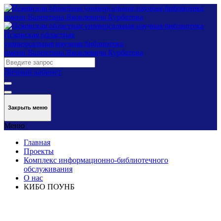
Псковская областная
универсальная научная библиотека
имени Валентина Яковлевича Курбатова
Личный кабинет
Закрыть меню
Меню
Главная
Проекты
Комплекс информационно-библиотечного
обслуживания
О нас
КИБО ПОУНБ