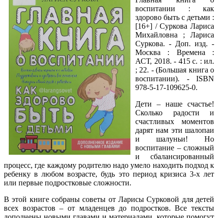
воспитании : как
здорово быть с детьми :
[16+] / Суркова Лариса
Михайловна ; Лариса
Суркова. - Доп. изд. -
Москва : Времена :
АСТ, 2018. - 415 с. : ил.
; 22. - (Большая книга о
воспитании). - ISBN
978-5-17-109625-0.
Дети – наше счастье!
Сколько радости и
счастливых моментов
дарят нам эти шалопаи
и шалуньи! Но
воспитание – сложный
и сбалансированный
процесс, где каждому родителю надо умело находить подход к
ребенку в любом возрасте, будь это период кризиса 3-х лет
или первые подростковые сложности.
В этой книге собраны советы от Ларисы Сурковой для детей
всех возрастов – от младенцев до подростков. Все тексты
дополнены новыми главами и материалами, которые помогут