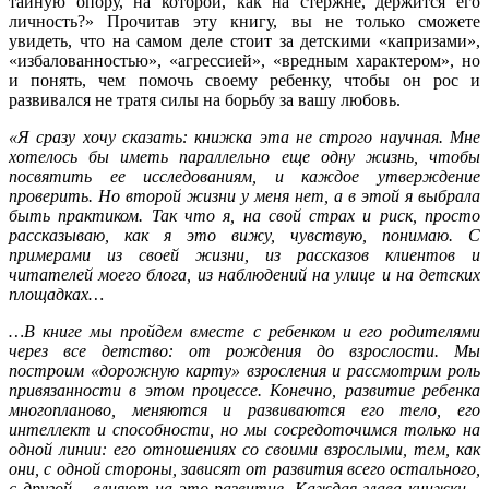
тайную опору, на которой, как на стержне, держится его
личность?» Прочитав эту книгу, вы не только сможете
увидеть, что на самом деле стоит за детскими «капризами»,
«избалованностью», «агрессией», «вредным характером», но
и понять, чем помочь своему ребенку, чтобы он рос и
развивался не тратя силы на борьбу за вашу любовь.
«Я сразу хочу сказать: книжка эта не строго научная. Мне
хотелось бы иметь параллельно еще одну жизнь, чтобы
посвятить ее исследованиям, и каждое утверждение
проверить. Но второй жизни у меня нет, а в этой я выбрала
быть практиком. Так что я, на свой страх и риск, просто
рассказываю, как я это вижу, чувствую, понимаю. С
примерами из своей жизни, из рассказов клиентов и
читателей моего блога, из наблюдений на улице и на детских
площадках…
…В книге мы пройдем вместе с ребенком и его родителями
через все детство: от рождения до взрослости. Мы
построим «дорожную карту» взросления и рассмотрим роль
привязанности в этом процессе. Конечно, развитие ребенка
многопланово, меняются и развиваются его тело, его
интеллект и способности, но мы сосредоточимся только на
одной линии: его отношениях со своими взрослыми, тем, как
они, с одной стороны, зависят от развития всего остального,
с другой – влияют на это развитие. Каждая глава книжки –