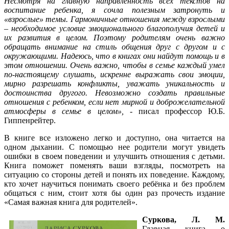
Несмотря на главную направленность всех текстов на
воспитание ребенка, я сочла полезным затронуть и
«взрослые» темы. Гармоничные отношения между взрослыми
– необходимое условие эмоционального благополучия детей и
их развития в целом. Поэтому родителям очень важно
обращать внимание на стиль общения друг с другом и с
окружающими. Надеюсь, что в книгах они найдут помощь и в
этом отношении. Очень важно, чтобы в семье каждый умел
по-настоящему слушать, искренне выражать свои эмоции,
мирно разрешать конфликты, уважать уникальность и
достоинства другого. Невозможно создать правильные
отношения с ребенком, если нет мирной и доброжелательной
атмосферы в семье в целом», -
писал профессор Ю.Б.
Гиппенрейтер.
В книге все изложено легко и доступно, она читается на
одном дыхании. С помощью нее родители могут увидеть
ошибки в своем поведении и улучшить отношения с детьми.
Книга поможет поменять ваши взгляды, посмотреть на
ситуацию со стороны детей и понять их поведение. Каждому,
кто хочет научиться понимать своего ребёнка и без проблем
общаться с ним, стоит хотя бы один раз прочесть издание
«Самая важная книга для родителей».
Суркова, Л. М.
Главная книга о