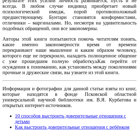
результате этих усилий личность развивается, пусть и не
всегда. В любом случае индивид приобретает новый
психологический имидж, порой противоположный
предшествующему. Бунтари становятся конформистами,
отличники – маргиналами. Но, несмотря на удивительность
подобных обращений, они все закономерны.
Авторы этой книги попытаются помочь читателям понять,
какие именно закономерности время от времени
перекраивают наше мышление и каким образом человеку,
которого еще не перекроило, наладить полноценное общение
с уже прошедшим полную обработку.ьКак перейти от
осуждения к пониманию, как установить между поколениями
прочные и дружеские связи, вы узнаете из этой книги.
Информация и фотографии для данной статьи взяты из книг,
которые находятся в фонде Псковской областной
универсальной научной библиотеки им. В.Я. Курбатова и
открытых интернет-источников.
10 способов выстроить доверительные отношения с
детьми
Как выстроить доверительные отношения с ребёнком