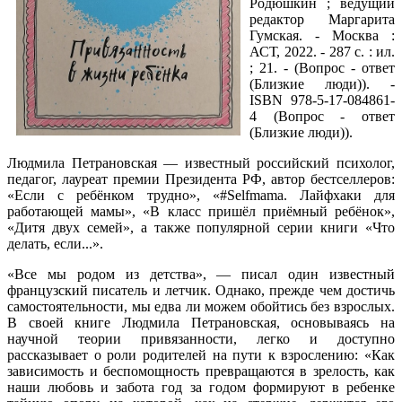
Родюшкин ; ведущий
редактор Маргарита
Гумская. - Москва :
АСТ, 2022. - 287 с. : ил.
; 21. - (Вопрос - ответ
(Близкие люди)). -
ISBN 978-5-17-084861-
4 (Вопрос - ответ
(Близкие люди)).
Людмила Петрановская — известный российский психолог,
педагог, лауреат премии Президента РФ, автор бестселлеров:
«Если с ребёнком трудно», «#Selfmama. Лайфхаки для
работающей мамы», «В класс пришёл приёмный ребёнок»,
«Дитя двух семей», а также популярной серии книги «Что
делать, если...».
«Все мы родом из детства», — писал один известный
французский писатель и летчик. Однако, прежде чем достичь
самостоятельности, мы едва ли можем обойтись без взрослых.
В своей книге Людмила Петрановская, основываясь на
научной теории привязанности, легко и доступно
рассказывает о роли родителей на пути к взрослению: «Как
зависимость и беспомощность превращаются в зрелость, как
наши любовь и забота год за годом формируют в ребенке