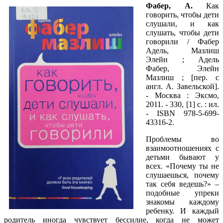
Фабер, А.
Как
говорить, чтобы дети
слушали, и как
слушать, чтобы дети
говорили / Фабер
Адель, Мазлиш
Элейн ; Адель
Фабер, Элейн
Мазлиш ; [пер. с
англ. А. Завельской].
- Москва : Эксмо,
2011. - 330, [1] с. : ил.
- ISBN 978-5-699-
43316-2.
Проблемы во
взаимоотношениях с
детьми бывают у
всех. «Почему ты не
слушаешься, почему
так себя ведешь?» –
подобные упреки
знакомы каждому
ребенку. И каждый
родитель иногда чувствует бессилие, когда не может