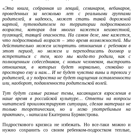
«Эта книга, собранная из лекций, семинаров, вебинаров,
проведенных за несколько лет с реальными группами
родителей, я надеюсь, может стать такой дорожной
картой, путеводителем по территории подросткового
возраста, которая для многих кажется неизвестной,
пугающей, таящей опасности. На самом деле, мне кажется,
что подростковый возраст – это время возможностей. Мы
действительно можем испортить отношения с ребенком в
этот период, но можем и переподписать договор и
встретиться с тем, кого мы когда-то родили, как с
полноценным собеседником, с новым человеком, выстроить
отношения, в которых будет нормально, спокойно и
просторно ему и нам… И не будет чувства вины и тревоги у
родителей, а у подростка не будет ощущения оставленности
или, наоборот, подавленности родительской волей.
Тут будут самые разные темы, касающиеся взросления в
наше время в российской культуре… Ответы на вопросы
читателей проиллюстрируют ситуации, сделав материал не
только теоретическим, но и легко употребимым на
практике», - написала
Екатерина Бурмистрова.
Подросткового кризиса не избежать. Но все-таки можно и
нужно сохранить со своим ребенком-подростком теплые,