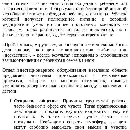
одно из них – о значении стиля общения с ребенком для
развития его личности. Теперь уже стало бесспорной истиной,
что общение так же необходимо ребенку, как и пища. Ребенок,
который получает полноценное питание и хороший
медицинский уход, но лишен постоянных контактов со
взрослым, плохо развивается не только психически, но и
физически: он не растет, худеет, теряет интерес к жизни.
«Проблемные», «трудные», «непослушные» и «невозможные»
дети, так же, как и дети «с комплексами», «забитые» или
«несчастные», - всегда результат неправильно сложившихся
взаимоотношений с ребенком в семье в целом.
Отдел внестационарного обслуживания населения области
предлагает читателям познакомиться с несколькими
приемами, которые, по мнению психологов, помогут
установить доверительные отношения между родителями и
детьми:
Открытое общение.
Причины трудностей ребенка
часто бывают в сфере его чувств. Тогда практическими
действиями – показать, научить, направить – ему не
поможешь. В таких случаях лучше всего… его
послушать. Необходимо создать атмосферу, где дети
могут свободно выражать свои мысли и чувства.