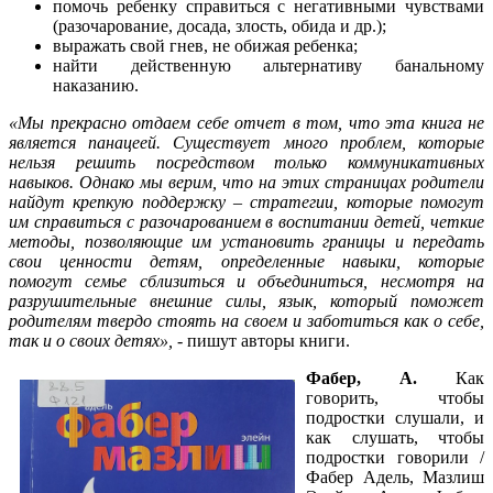
помочь ребенку справиться с негативными чувствами
(разочарование, досада, злость, обида и др.);
выражать свой гнев, не обижая ребенка;
найти действенную альтернативу банальному
наказанию.
«Мы прекрасно отдаем себе отчет в том, что эта книга не
является панацеей. Существует много проблем, которые
нельзя решить посредством только коммуникативных
навыков. Однако мы верим, что на этих страницах родители
найдут крепкую поддержку – стратегии, которые помогут
им справиться с разочарованием в воспитании детей, четкие
методы, позволяющие им установить границы и передать
свои ценности детям, определенные навыки, которые
помогут семье сблизиться и объединиться, несмотря на
разрушительные внешние силы, язык, который поможет
родителям твердо стоять на своем и заботиться как о себе,
так и о своих детях», -
пишут авторы книги.
Фабер, А.
Как
говорить, чтобы
подростки слушали, и
как слушать, чтобы
подростки говорили /
Фабер Адель, Мазлиш