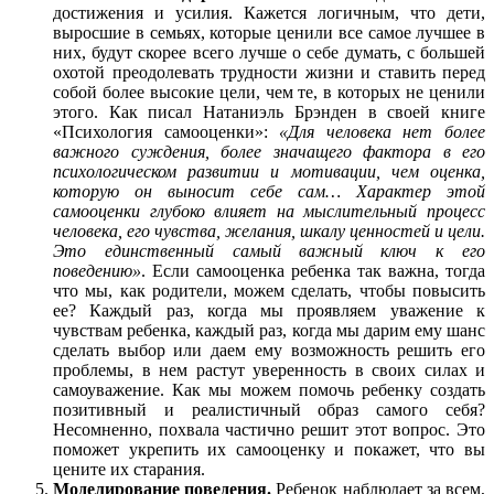
достижения и усилия. Кажется логичным, что дети,
выросшие в семьях, которые ценили все самое лучшее в
них, будут скорее всего лучше о себе думать, с большей
охотой преодолевать трудности жизни и ставить перед
собой более высокие цели, чем те, в которых не ценили
этого. Как писал Натаниэль Брэнден в своей книге
«Психология самооценки»:
«Для человека нет более
важного суждения, более значащего фактора в его
психологическом развитии и мотивации, чем оценка,
которую он выносит себе сам… Характер этой
самооценки глубоко влияет на мыслительный процесс
человека, его чувства, желания, шкалу ценностей и цели.
Это единственный самый важный ключ к его
поведению»
. Если самооценка ребенка так важна, тогда
что мы, как родители, можем сделать, чтобы повысить
ее? Каждый раз, когда мы проявляем уважение к
чувствам ребенка, каждый раз, когда мы дарим ему шанс
сделать выбор или даем ему возможность решить его
проблемы, в нем растут уверенность в своих силах и
самоуважение. Как мы можем помочь ребенку создать
позитивный и реалистичный образ самого себя?
Несомненно, похвала частично решит этот вопрос. Это
поможет укрепить их самооценку и покажет, что вы
цените их старания.
Моделирование поведения.
Ребенок наблюдает за всем,