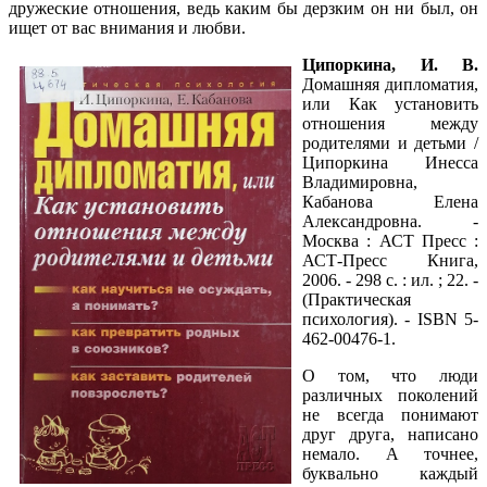
дружеские отношения, ведь каким бы дерзким он ни был, он
ищет от вас внимания и любви.
Ципоркина, И. В.
Домашняя дипломатия,
или Как установить
отношения между
родителями и детьми /
Ципоркина Инесса
Владимировна,
Кабанова Елена
Александровна. -
Москва : АСТ Пресс :
АСТ-Пресс Книга,
2006. - 298 с. : ил. ; 22. -
(Практическая
психология). - ISBN 5-
462-00476-1.
О том, что люди
различных поколений
не всегда понимают
друг друга, написано
немало. А точнее,
буквально каждый