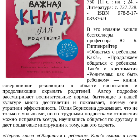
750, [1] с. : ил. ; 24. -
Литература: с. 727-728.
- ISBN 978-5-17-
083876-9.
В это издание вошли
бестселлеры
профессора Ю. Б.
Гиппенрейтер
«Общаться с ребенком.
Как?», «Продолжаем
общаться с ребенком.
Так?» и хрестоматия
«Родителям: как быть
ребенком» — книги,
совершившие революцию в области воспитания и
продолжающие окрылять родителей. Автор подробно
рассматривает воспитательные нормы, бытующие в нашей
культуре много десятилетий и показывает, почему они
утратили эффективность. Юлия Борисовна доказывает, что не
только с малышами, но и с трудными подростками отношения
можно исправить всегда, научившись общаться по-другому и
дает пошаговые инструкции к тому, как это сделать.
«Первая книга «Общаться с ребенком. Как?» вышла в свет