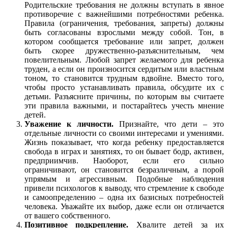
Родительские требования не должны вступать в явное
противоречие с важнейшими потребностями ребенка.
Правила (ограничения, требования, запреты) должны
быть согласованы взрослыми между собой. Тон, в
котором сообщается требование или запрет, должен
быть скорее дружественно-разъяснительным, чем
повелительным. Любой запрет желаемого для ребенка
труден, а если он произносится сердитым или властным
тоном, то становится трудным вдвойне. Вместо того,
чтобы просто устанавливать правила, обсудите их с
детьми. Разъясните причины, по которым вы считаете
эти правила важными, и постарайтесь учесть мнение
детей.
Уважение к личности.
Признайте, что дети – это
отдельные личности со своими интересами и умениями.
Жизнь показывает, что когда ребенку предоставляется
свобода в играх и занятиях, то он бывает бодр, активен,
предприимчив. Наоборот, если его сильно
ограничивают, он становится безразличным, а порой
упрямым и агрессивным. Подобные наблюдения
привели психологов к выводу, что стремление к свободе
и самоопределению – одна их базисных потребностей
человека. Уважайте их выбор, даже если он отличается
от вашего собственного.
Позитивное подкрепление.
Хвалите детей за их