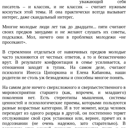
уважающий себя
писатель – и классик, и не классик – считает нужным
коснуться этой темы. И она практически всегда вызывает
интерес, даже скандальный интерес.
Многие молодые люди лет так до двадцати... пяти считают
своих предков занудами и не желают слушать их советы,
подсказки. Мол, ничего они в проблемах молодежи «не
просекают».
В стремлении отделаться от навязчивых предков молодые
часто уклоняются от честных ответов, а то и беззастенчиво
врут. В результате конфронтация в семье усиливается, а
отношения заходят в тупик. На самом деле, считают
психологи Инесса Ципоркина и Елена Кабанова, наши
родители не столь уж безнадежны и способны многое понять.
На самом деле ничего сверхсложного и сверхъестественного в
мировосприятии старшего (как, впрочем, и младшего)
поколения нет. Есть стереотипы мышления, системы
ценностей и психологические приемы, которыми пользуются
разные возрастные категории. И в тот момент, когда человек
переходит из одного разряда в другой, он постепенно теряет
отслужившие свой срок установки или, вернее, прячет их в
подсознании (не очень надежно, зато старательно). В