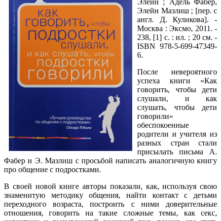
Элейн ; Адель Фабер,
Элейн Мазлиш ; [пер. с
англ. Д. Куликова]. -
Москва : Эксмо, 2011. -
238, [1] с. : ил. ; 20 см. -
ISBN 978-5-699-47349-
6.
После невероятного
успеха книги «Как
говорить, чтобы дети
слушали, и как
слушать, чтобы дети
говорили»
обеспокоенные
родители и учителя из
разных стран стали
присылать письма А.
Фабер и Э. Мазлиш с просьбой написать аналогичную книгу
про общение с подростками.
В своей новой книге авторы показали, как, используя свою
знаменитую методику общения, найти контакт с детьми
переходного возраста, построить с ними доверительные
отношения, говорить на такие сложные темы, как секс,