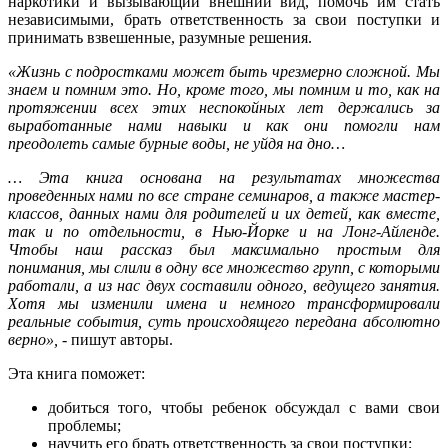
наркотики и вызывающий внешний вид, помочь им стать
независимыми, брать ответственность за свои поступки и
принимать взвешенные, разумные решения.
«Жизнь с подростками может быть чрезмерно сложной. Мы
знаем и помним это. Но, кроме того, мы помним и то, как на
протяжении всех этих неспокойных лет держались за
выработанные нами навыки и как они помогли нам
преодолеть самые бурные воды, не уйдя на дно…
… Эта книга основана на результатах множества
проведенных нами по все стране семинаров, а также мастер-
классов, данных нами для родителей и их детей, как вместе,
так и по отдельности, в Нью-Йорке и на Лонг-Айленде.
Чтобы наш рассказ был максимально простым для
понимания, мы слили в одну все множество групп, с которыми
работали, а из нас двух составили одного, ведущего занятия.
Хотя мы изменили имена и немного трансформировали
реальные события, суть происходящего передана абсолютно
верно», -
пишут авторы.
Эта книга поможет:
добиться того, чтобы ребенок обсуждал с вами свои
проблемы;
научить его брать ответственность за свои поступки;