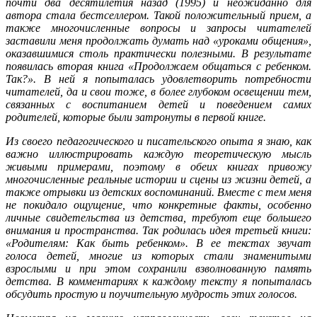
почти два десятилетия назад (1995) и неожиданно для
автора стала бестселлером. Такой положительный прием, а
также многочисленные вопросы и запросы читателей
заставили меня продолжать думать над «уроками общения»,
оказавшимися столь практически полезными. В результате
появилась вторая книга «Продолжаем общаться с ребенком.
Так?». В ней я попыталась удовлетворить потребности
читателей, да и свои тоже, в более глубоком освещении тем,
связанных с воспитанием детей и поведением самих
родителей, которые были затронуты в первой книге.
Из своего педагогического и писательского опыта я знаю, как
важно иллюстрировать каждую теоретическую мысль
живыми примерами, поэтому в обеих книгах привожу
многочисленные реальные истории и сцены из жизни детей, а
также отрывки из детских воспоминаний. Вместе с тем меня
не покидало ощущение, что конкретные факты, особенно
личные свидетельства из детства, требуют еще большего
внимания и пространства. Так родилась идея третьей книги:
«Родителям: Как быть ребенком». В ее текстах звучат
голоса детей, многие из которых стали знаменитыми
взрослыми и при этом сохранили взволнованную память
детства. В комментариях к каждому тексту я попыталась
обсудить простую и поучительную мудрость этих голосов.