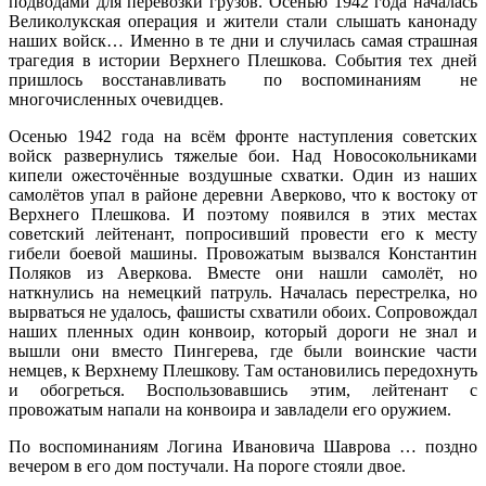
подводами для перевозки грузов. Осенью 1942 года началась
Великолукская операция и жители стали слышать канонаду
наших войск… Именно в те дни и случилась самая страшная
трагедия в истории Верхнего Плешкова. События тех дней
пришлось восстанавливать по воспоминаниям не
многочисленных очевидцев.
Осенью 1942 года на всём фронте наступления советских
войск развернулись тяжелые бои. Над Новосокольниками
кипели ожесточённые воздушные схватки. Один из наших
самолётов упал в районе деревни Аверково, что к востоку от
Верхнего Плешкова. И поэтому появился в этих местах
советский лейтенант, попросивший провести его к месту
гибели боевой машины. Провожатым вызвался Константин
Поляков из Аверкова. Вместе они нашли самолёт, но
наткнулись на немецкий патруль. Началась перестрелка, но
вырваться не удалось, фашисты схватили обоих. Сопровождал
наших пленных один конвоир, который дороги не знал и
вышли они вместо Пингерева, где были воинские части
немцев, к Верхнему Плешкову. Там остановились передохнуть
и обогреться. Воспользовавшись этим, лейтенант с
провожатым напали на конвоира и завладели его оружием.
По воспоминаниям Логина Ивановича Шаврова … поздно
вечером в его дом постучали. На пороге стояли двое.