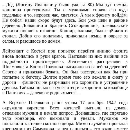
- Дед (Логину Ивановичу было уже за 80) Мы тут немца-
конвоира пристукнули. Ты с мужиками спрячь его куда
подальше, а то, неровен час, хватятся. А мы к фронту пойдём.
Не бойся, наши скоро будут здесь. Бои уже шли в районе
деревень Дольшино и Брагино. Сговорившись, плешковские
мужики пошли к околице. Коноир, ожнако, был ещё жив и
стонал. Добив его лопатами, прикопали немца в овраге за
селом, и разошлось по домам.
Лейтенант с Костей при попытке перейти линию фронта
вновь попались в руки врагов. Пытками из них выбили все
подробности происшедшего. Лейтенанта расстреляли в
Шолмовке, а Костю Полякова высадили из саней за деревней
Сергие и приказали бежать. Он был расстрелян как бы при
попытке к бегству. Долгое время тело его лежало в снегу у
дороги – фашисты не разрешали его хоронить в устрашение
другим. Тайком ночью его увёз отец и захоронил на кладбище
в Паниклях – далеко от родных мест…
А Верхнее Плешково рано утром 17 декабря 1942 года
окружили каратели. Всех жителей выгнали из домов,
отделили мужчин и начали допрос. Дознавшись, где спрятано
тело конвоира, его выкопали и увезли. Мужиков же
поставили к стенке скотного двора. Мимо случайно проезжал
крестьянин из Самулкова, зашел напиться – его взяли вместе