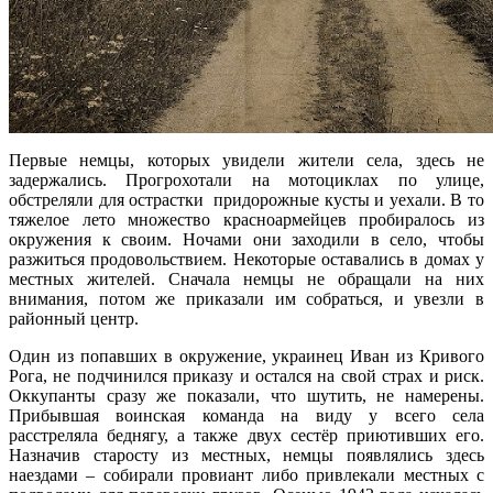
Первые немцы, которых увидели жители села, здесь не
задержались. Прогрохотали на мотоциклах по улице,
обстреляли для острастки придорожные кусты и уехали. В то
тяжелое лето множество красноармейцев пробиралось из
окружения к своим. Ночами они заходили в село, чтобы
разжиться продовольствием. Некоторые оставались в домах у
местных жителей. Сначала немцы не обращали на них
внимания, потом же приказали им собраться, и увезли в
районный центр.
Один из попавших в окружение, украинец Иван из Кривого
Рога, не подчинился приказу и остался на свой страх и риск.
Оккупанты сразу же показали, что шутить, не намерены.
Прибывшая воинская команда на виду у всего села
расстреляла беднягу, а также двух сестёр приютивших его.
Назначив старосту из местных, немцы появлялись здесь
наездами – собирали провиант либо привлекали местных с