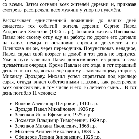
со всеми. Затем согнали всех жителей деревни и, приказав
смотреть, расстреляли всех мужчин у упор из пулемёта.
Рассказывает единственный доживший до наших дней
свидетель тех событий, житель деревни Сергие Павел
Андреевич Зеленков (1926 г. р.), бывший житель Плешкова.
Павел нёс своему отцу еду на работу, по дороге его догнали
на санях немцы и остановив спросили документ и из
Плешкова ли он, через переводчика. Почувствовав неладное,
Павел скрыл свой возраст и домой в тот день не вернулся.
Уже в пути услышал Павел доносившиеся из родного села
пулемётные очереди. Кроме Павла и его отца, в тот страшный
день спастись удалось и ещё одному – замещающему старосту
Михаилу Дроздову. Михаил успел спрятаться под крыльцо
сарая, откуда видел собственными глазами, как расстреляли
всех односельчан, в том числе и его 16-летнего сына… В тот
день погибло 11 человек:
Волков Александр Петрович, 1910 г. р.
Дроздов Павел Михайлович, 1926 г.р.
Зеленков Иван Ефимович, 1925 г. р.
Лохматов Владимир Тимофеевич, 1929 г.р.
Зеленков Михаил Яковлевич, 1868 г.р.
Михнеев Андрей Николаевич, 1889 г. р.
Офицеров Леонид Зиновьевич, 1925 г.р.