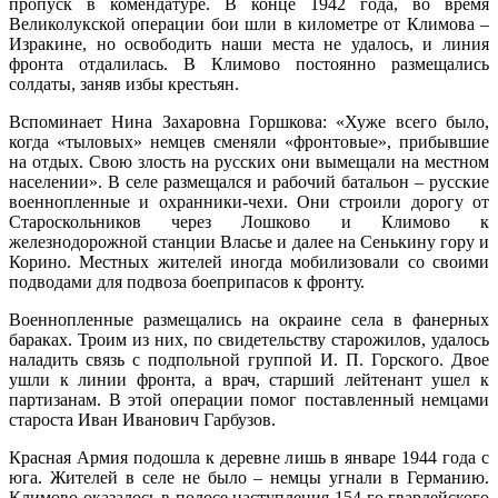
пропуск в комендатуре. В конце 1942 года, во время
Великолукской операции бои шли в километре от Климова –
Изракине, но освободить наши места не удалось, и линия
фронта отдалилась. В Климово постоянно размещались
солдаты, заняв избы крестьян.
Вспоминает Нина Захаровна Горшкова: «Хуже всего было,
когда «тыловых» немцев сменяли «фронтовые», прибывшие
на отдых. Свою злость на русских они вымещали на местном
населении». В селе размещался и рабочий батальон – русские
военнопленные и охранники-чехи. Они строили дорогу от
Староскольников через Лошково и Климово к
железнодорожной станции Власье и далее на Сенькину гору и
Корино. Местных жителей иногда мобилизовали со своими
подводами для подвоза боеприпасов к фронту.
Военнопленные размещались на окраине села в фанерных
бараках. Троим из них, по свидетельству старожилов, удалось
наладить связь с подпольной группой И. П. Горского. Двое
ушли к линии фронта, а врач, старший лейтенант ушел к
партизанам. В этой операции помог поставленный немцами
староста Иван Иванович Гарбузов.
Красная Армия подошла к деревне лишь в январе 1944 года с
юга. Жителей в селе не было – немцы угнали в Германию.
Климово оказалось в полосе наступления 154-го гвардейского