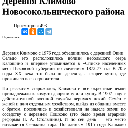
Деревня Климово
Новосокольнического района
Просмотров: 493
Поделиться:
Деревня Климово с 1976 года объединилось с деревней Окни.
Сельцо это расположилось вблизи небольшого озера
Калошино и впервые упоминается в «Списке населенных
мест Псковской губернии по сведениям 1872-77 гг.» В 70-е
годы XX века это была не деревня, а скорее хутор, где
проживало всего три жителя.
По рассказам старожилов, Климово и все окрестные земли
принадлежали какому-то дворянину или купцу. В 1907 году с
действительной военной службы вернулся некий Семён с
женой и жил отдельным хозяйством, выйдя из общины вместе
с братом, поселились и хозяйствовали на наделе земли по
соседству с деревней Лошково (это было время аграрной
реформы П. А. Столыпина). И по сей день — это место
называется Сенькина гора. По данным 1915 года Климово