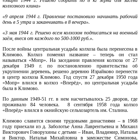
«Март 1944 г. Решено собрать по 8 кг зерна для засева
колхозного клина»
«9 апреля 1944 г. Правление постановило начинать рабочий
день в 5 утра и заканчивать в 8 вечера».
«3 мая 1944 г. Решено всем колхозом подписаться на военный
заём, внеся от каждого по 500-1000 руб.».
После войны центральная усадьба колхоза была перенесена в
Климово. Колхоз поменял название – теперь он стал
называться «Мопр». На заседании правления колхоза от 27
декабря 1949 г. по постановлению правительства об
укрупнении деревень, решено деревню Израйково перенести
в центр колхоза Климово. Год спустя 27 декабря 1950 года
«Мопр» влился в колхоз «Вперёд», но центральная усадьба
была в Климово.
По данным 1949-51 гг. в нем насчитывалось 25 дворов, где
проживало 84 человека. 8 сентября 1958 года колхоз
«Вперёд» влился в окнийскую сельхозартель им. Сталина.
Климово славится своими трудовыми династиями – в 1968
году приехали из д. Заболотье Анна Лаврентьевна и Михаил
Викторович Говорухины с детьми – Иван, Владимир, Наталья
и Виктор. Наталья Михайловна в замужестве Симонова,