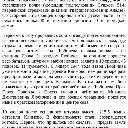
стрелкового полка (командир подполковник Сушков) 51-й
гвардейской стрелковой дивизии (гвардии полковник Аладзе).
Со стороны гитлеровцев обороняли этот рубеж части 55-го
пехотного полка 85-й пехотной дивизии 16-й немецкой
армии.
Первыми к селу прорвались бойцы взвода под командованием
гвардии лейтенанта Любичева. Они ворвались в дом, где
отдыхали немцы и уничтожили там 50 немецких солдат и
офицеров, потом взвод Любичева первым ворвался на
станцию Изоча. За взводом Любичева на станцию ворвался
весь батальон, штурмом выбил немцев, захватив 10 орудий, 45
повозок, 11 пулемётов. 6 января 1944 года взвод Любичива
уже на южной окраине деревни Климово, немцы четыре раза
предпринимает атаки, пытаясь выбить русских из деревни, но
не удаётся им овладеть Климово. В этом жестоком бою
вражеская пуля сразила храброго лейтенанта Любичева. Прах
Героя Советского Союза гвардии лейтенанта Михаила
Дмитриевича Любичева и его боевых товарищей покоится
ныне в братском захоронении в центре села.
19 января после успешного штурма высоты 215,5 немцы
оставили Климово. В феврале-марте стали возвращаться
жители. Первое, что пришлось им сделать, - предать земле
останки воинов, павших за освобождение своей земли…