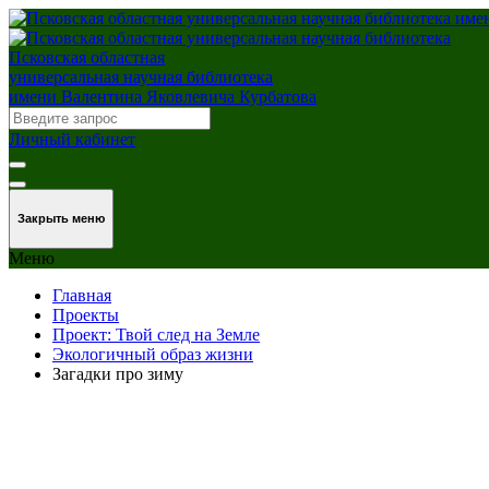
Псковская областная
универсальная научная библиотека
имени Валентина Яковлевича Курбатова
Личный кабинет
Закрыть меню
Меню
Главная
Проекты
Проект: Твой след на Земле
Экологичный образ жизни
Загадки про зиму