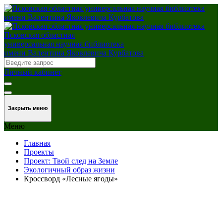
Псковская областная
универсальная научная библиотека
имени Валентина Яковлевича Курбатова
Личный кабинет
Закрыть меню
Меню
Главная
Проекты
Проект: Твой след на Земле
Экологичный образ жизни
Кроссворд «Лесные ягоды»