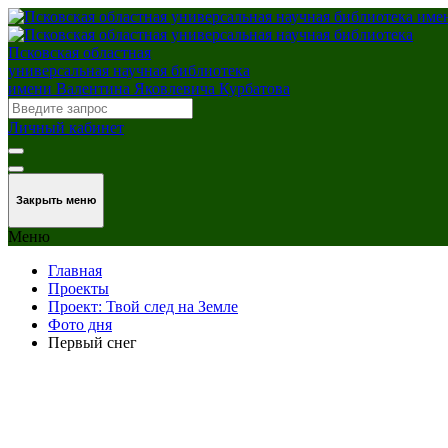
Псковская областная
универсальная научная библиотека
имени Валентина Яковлевича Курбатова
Личный кабинет
Закрыть меню
Меню
Главная
Проекты
Проект: Твой след на Земле
Фото дня
Первый снег