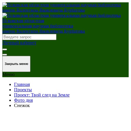
Псковская областная
универсальная научная библиотека
имени Валентина Яковлевича Курбатова
Личный кабинет
Закрыть меню
Меню
Главная
Проекты
Проект: Твой след на Земле
Фото дня
Снежок