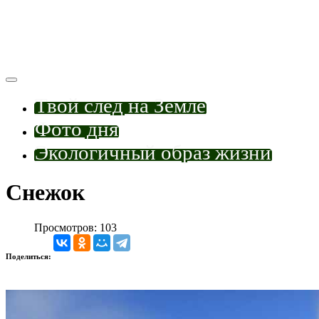
Твой след на Земле
Фото дня
Экологичный образ жизни
Снежок
Просмотров: 103
Поделиться: