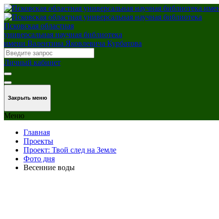
Псковская областная
универсальная научная библиотека
имени Валентина Яковлевича Курбатова
Личный кабинет
Закрыть меню
Меню
Главная
Проекты
Проект: Твой след на Земле
Фото дня
Весенние воды