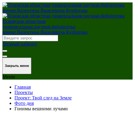
Псковская областная
универсальная научная библиотека
имени Валентина Яковлевича Курбатова
Личный кабинет
Закрыть меню
Меню
Главная
Проекты
Проект: Твой след на Земле
Фото дня
Гонимы вешними лучами