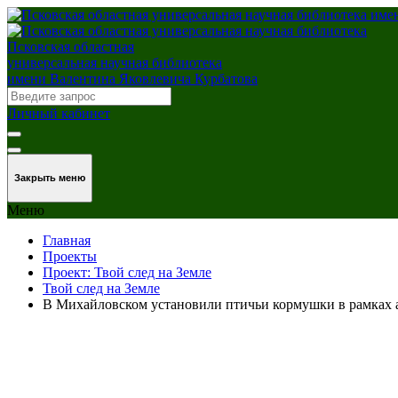
Псковская областная
универсальная научная библиотека
имени Валентина Яковлевича Курбатова
Личный кабинет
Закрыть меню
Меню
Главная
Проекты
Проект: Твой след на Земле
Твой след на Земле
В Михайловском установили птичьи кормушки в рамках