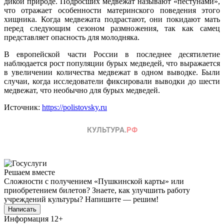
дикой природе. Подросших медвежат называют «пестунами»,
что отражает особенности материнского поведения этого
хищника. Когда медвежата подрастают, они покидают мать
перед следующим сезоном размножения, так как самец
представляет опасность для молодняка.
В европейской части России в последнее десятилетие
наблюдается рост популяции бурых медведей, что выражается
в увеличении количества медвежат в одном выводке. Были
случаи, когда исследователи фиксировали выводки до шести
медвежат, что необычно для бурых медведей.
Источник:
https://polistovsky.ru
Решаем вместе
Сложности с получением «Пушкинской карты» или
приобретением билетов? Знаете, как улучшить работу
учреждений культуры?
Напишите — решим!
Написать
Информация
12+