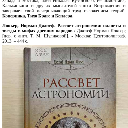
Запада и Востока, идеи Николая Кузанского, Региомонтана,
Кальканьини и других мыслителей эпохи Возрождения и
завершает свой исчерпывающий труд изложением теорий.
Коперника, Тихо Браге и Кеплера.
Локьер, Норман Джозеф. Рассвет астрономии: планеты и
звезды в мифах древних народов
/ Джозеф Норман Локьер;
[пер. с англ. Т. М. Шуликовой]. - Москва: Центрполиграф,
2013. – 444 с.