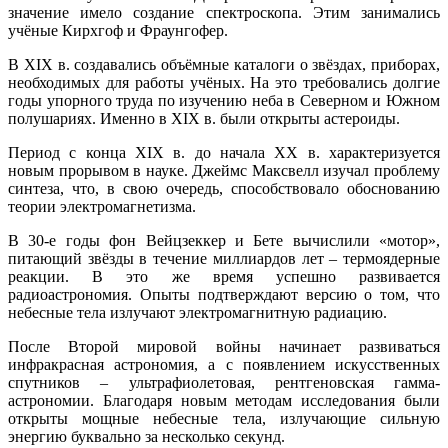
значение имело создание спектроскопа. Этим занимались
учёные Кирхгоф и Фраунгофер.
В XIX в. создавались объёмные каталоги о звёздах, приборах,
необходимых для работы учёных. На это требовались долгие
годы упорного труда по изучению неба в Северном и Южном
полушариях. Именно в XIX в. были открыты астероиды.
Период с конца XIX в. до начала XX в. характеризуется
новым прорывом в науке. Джеймс Максвелл изучал проблему
синтеза, что, в свою очередь, способствовало обоснованию
теории электромагнетизма.
В 30-е годы фон Вейцзеккер и Бете вычислили «мотор»,
питающий звёзды в течение миллиардов лет – термоядерные
реакции. В это же время успешно развивается
радиоастрономия. Опыты подтверждают версию о том, что
небесные тела излучают электромагнитную радиацию.
После Второй мировой войны начинает развиваться
инфракрасная астрономия, а с появлением искусственных
спутников – ультрафиолетовая, рентгеновская гамма-
астрономии. Благодаря новым методам исследования были
открыты мощные небесные тела, излучающие сильную
энергию буквально за несколько секунд.