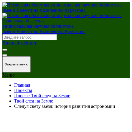
Псковская областная
универсальная научная библиотека
имени Валентина Яковлевича Курбатова
Личный кабинет
Закрыть меню
Меню
Главная
Проекты
Проект: Твой след на Земле
Твой след на Земле
Следуя свету звёзд: история развития астрономии