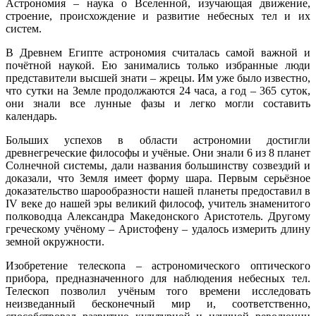
Астрономия – наука о Вселенной, изучающая движение,
строение, происхождение и развитие небесных тел и их
систем.
В Древнем Египте астрономия считалась самой важной и
почётной наукой. Ею занимались только избранные люди
представители высшей знати – жрецы. Им уже было известно,
что сутки на Земле продолжаются 24 часа, а год – 365 суток,
они знали все лунные фазы и легко могли составить
календарь.
Больших успехов в области астрономии достигли
древнегреческие философы и учёные. Они знали 6 из 8 планет
Солнечной системы, дали названия большинству созвездий и
доказали, что Земля имеет форму шара. Первым серьёзное
доказательство шарообразности нашей планеты предоставил в
IV веке до нашей эры великий философ, учитель знаменитого
полководца Александра Македонского Аристотель. Другому
греческому учёному – Аристофену – удалось измерить длину
земной окружности.
Изобретение телескопа – астрономического оптического
прибора, предназначенного для наблюдения небесных тел.
Телескоп позволил учёным того времени исследовать
неизведанный бесконечный мир и, соответственно,