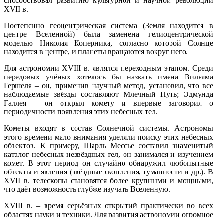
способствовал развитию культурной и научной революции
XVII в.
Постепенно геоцентрическая система (Земля находится в
центре Вселенной) была заменена гелиоцентрической
моделью Николая Коперника, согласно которой Солнце
находится в центре, и планеты вращаются вокруг него.
Для астрономии XVIII в. являлся переходным этапом. Среди
передовых учёных хотелось бы назвать имена Вильяма
Гершеля – он, применив научный метод, установил, что все
наблюдаемые звёзды составляют Млечный Путь; Эдмунда
Галлея – он открыл комету и впервые заговорил о
периодичности появления этих небесных тел.
Кометы входят в состав Солнечной системы. Астрономы
этого времени мало внимания уделяли поиску этих небесных
объектов. К примеру, Шарль Мессье составил знаменитый
каталог небесных незвёздных тел, он занимался и изучением
комет. В этот период он случайно обнаружил любопытные
объекты и явления (звёздные скопления, туманности и др.). В
XVII в. телескопы становятся более крупными и мощными,
что даёт возможность глубже изучать Вселенную.
XVIII в. – время серьёзных открытий практически во всех
областях науки и техники. Для развития астрономии огромное