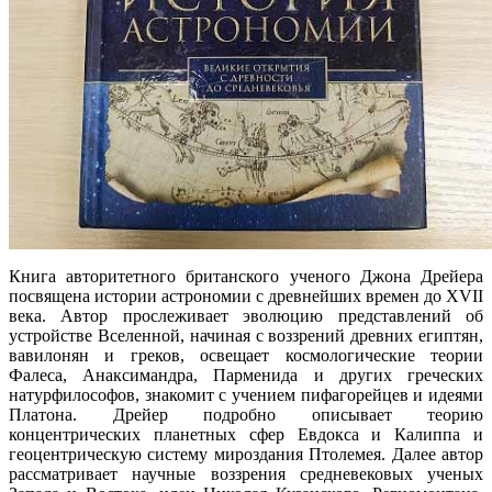
Книга авторитетного британского ученого Джона Дрейера
посвящена истории астрономии с древнейших времен до XVII
века. Автор прослеживает эволюцию представлений об
устройстве Вселенной, начиная с воззрений древних египтян,
вавилонян и греков, освещает космологические теории
Фалеса, Анаксимандра, Парменида и других греческих
натурфилософов, знакомит с учением пифагорейцев и идеями
Платона. Дрейер подробно описывает теорию
концентрических планетных сфер Евдокса и Калиппа и
геоцентрическую систему мироздания Птолемея. Далее автор
рассматривает научные воззрения средневековых ученых